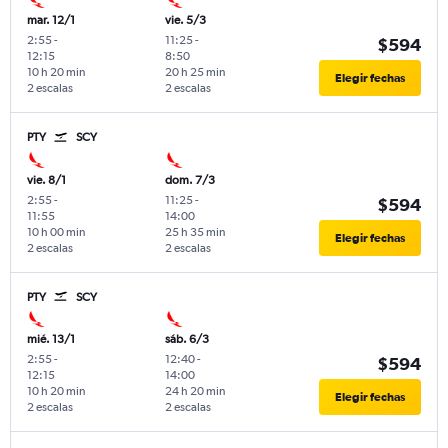
mar. 12/1
vie. 5/3
2:55
-
11:25
-
$594
12:15
8:50
10 h 20 min
20 h 25 min
Elegir fechas
2 escalas
2 escalas
PTY
SCY
vie. 8/1
dom. 7/3
2:55
-
11:25
-
$594
11:55
14:00
10 h 00 min
25 h 35 min
Elegir fechas
2 escalas
2 escalas
PTY
SCY
mié. 13/1
sáb. 6/3
2:55
-
12:40
-
$594
12:15
14:00
10 h 20 min
24 h 20 min
Elegir fechas
2 escalas
2 escalas