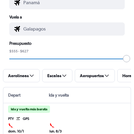
Vuela a
Presupuesto
$555 - $627
Aerolíneas
Escalas
Aeropuertos
Horar
Depart
Ida y vuelta
Ida y vuelta más barata
PTY
GPS
dom. 10/1
lun. 8/3