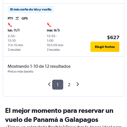
El más corto de ida y vuelta
PTY
GPS
lun. 11/1
mar. 9/3
2:55
-
13:55
-
$627
13:10
1:00
11 h 15 min
10 h 05 min
Elegir fechas
2 escalas
2 escalas
Mostrando 1-10 de 12 resultados
Precio más barato
1
2
El mejor momento para reservar un
vuelo de Panamá a Galapagos