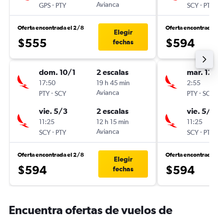
-
Avianca
-
GPS
PTY
SCY
PTY
Oferta encontrada el 2/8
Oferta encontrada 
Elegir
$555
$594
fechas
dom. 10/1
2 escalas
mar. 12/
17:50
19 h 45 min
2:55
-
Avianca
-
PTY
SCY
PTY
SCY
vie. 5/3
2 escalas
vie. 5/3
11:25
12 h 15 min
11:25
-
Avianca
-
SCY
PTY
SCY
PTY
Oferta encontrada el 2/8
Oferta encontrada 
Elegir
$594
$594
fechas
Encuentra ofertas de vuelos de