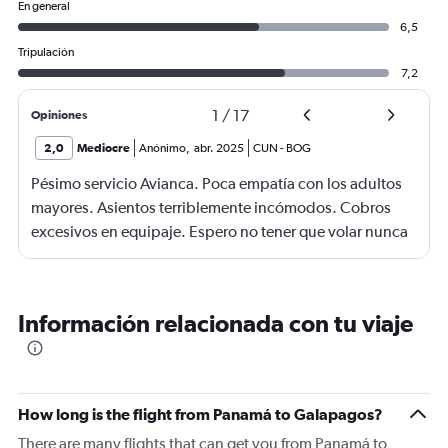
En general
6,5
Tripulación
7,2
1
/
17
Opiniones
2,0
Mediocre
Anónimo
,
abr. 2025
CUN
-
BOG
Pésimo servicio Avianca. Poca empatía con los adultos
mayores. Asientos terriblemente incómodos. Cobros
excesivos en equipaje. Espero no tener que volar nunca
más con esta aerolínea.
Información relacionada con tu viaje
How long is the flight from Panamá to Galapagos?
There are many flights that can get you from Panamá to