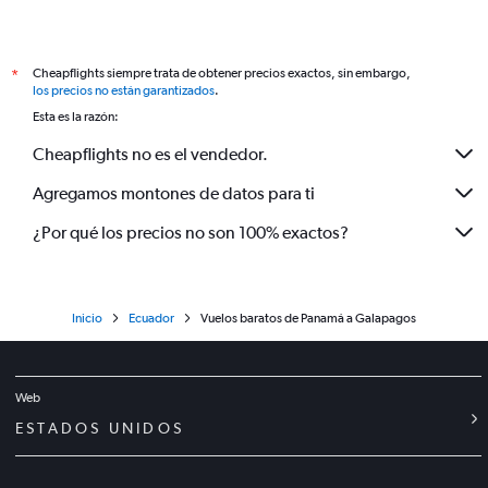
Cheapflights siempre trata de obtener precios exactos, sin embargo,
*
los precios no están garantizados
.
Esta es la razón:
Cheapflights no es el vendedor.
Agregamos montones de datos para ti
¿Por qué los precios no son 100% exactos?
Inicio
Ecuador
Vuelos baratos de Panamá a Galapagos
Web
ESTADOS UNIDOS