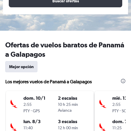
Buscar ofertas
Ofertas de vuelos baratos de Panamá
a Galapagos
Mejor opción
Los mejores vuelos de Panamá a Galapagos
dom. 10/1
2 escalas
mié. 13/
2:55
10 h 25 min
2:55
-
Avianca
-
PTY
GPS
PTY
SCY
lun. 8/3
3 escalas
dom. 7/
11:40
12 h 00 min
11:25