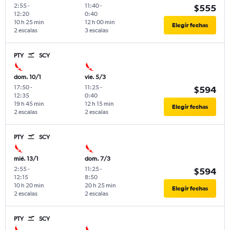
2:55
-
11:40
-
$555
12:20
0:40
10 h 25 min
12 h 00 min
Elegir fechas
2 escalas
3 escalas
PTY
SCY
dom. 10/1
vie. 5/3
17:50
-
11:25
-
$594
12:35
0:40
19 h 45 min
12 h 15 min
Elegir fechas
2 escalas
2 escalas
PTY
SCY
mié. 13/1
dom. 7/3
2:55
-
11:25
-
$594
12:15
8:50
10 h 20 min
20 h 25 min
Elegir fechas
2 escalas
2 escalas
PTY
SCY