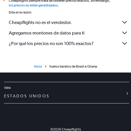
Cheapflights siempre trata de obtener precios exactos, sin embargo,
*
los precios no están garantizados
.
Esta es la razón:
Cheapflights no es el vendedor.
Agregamos montones de datos para ti
¿Por qué los precios no son 100% exactos?
Inicio
Vuelos baratos de Brasil a Ghana
Web
ESTADOS UNIDOS
©
2026
Cheapflights