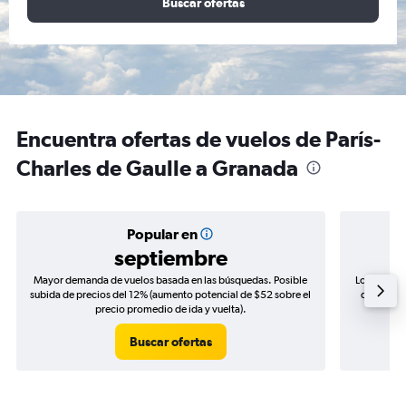
Buscar ofertas
Encuentra ofertas de vuelos de París-
Charles de Gaulle a Granada
Popular en
septiembre
Mayor demanda de vuelos basada en las búsquedas. Posible
Los precio
subida de precios del 12% (aumento potencial de $52 sobre el
de precios
precio promedio de ida y vuelta).
Buscar ofertas