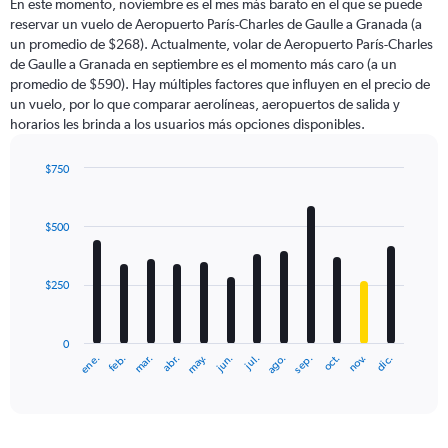
En este momento, noviembre es el mes más barato en el que se puede
reservar un vuelo de Aeropuerto París-Charles de Gaulle a Granada (a
un promedio de $268). Actualmente, volar de Aeropuerto París-Charles
de Gaulle a Granada en septiembre es el momento más caro (a un
promedio de $590). Hay múltiples factores que influyen en el precio de
un vuelo, por lo que comparar aerolíneas, aeropuertos de salida y
horarios les brinda a los usuarios más opciones disponibles.
$750
Bar
Chart
graphic.
chart
with
$500
12
bars.
$250
The
chart
has
0
1
ene.
abr.
jul.
oct.
mar.
jun.
sep.
dic.
feb.
may.
ago.
nov.
X
End
of
axis
interactive
displaying
chart
categories.
Range: