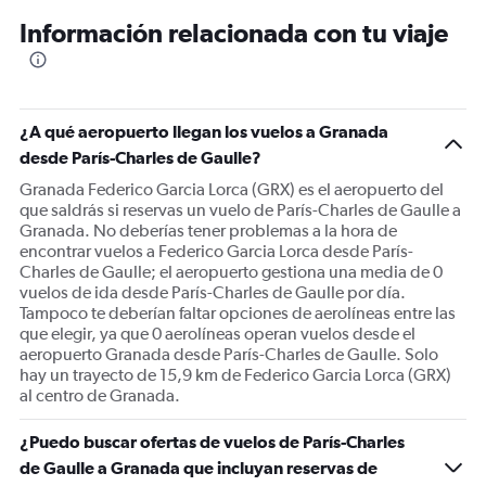
12
Información relacionada con tu viaje
categories.
The
chart
has
1
¿A qué aeropuerto llegan los vuelos a Granada
Y
desde París-Charles de Gaulle?
axis
displaying
Granada Federico Garcia Lorca (GRX) es el aeropuerto del
values.
que saldrás si reservas un vuelo de París-Charles de Gaulle a
Range:
Granada. No deberías tener problemas a la hora de
0
encontrar vuelos a Federico Garcia Lorca desde París-
to
Charles de Gaulle; el aeropuerto gestiona una media de 0
750.
vuelos de ida desde París-Charles de Gaulle por día.
Tampoco te deberían faltar opciones de aerolíneas entre las
que elegir, ya que 0 aerolíneas operan vuelos desde el
aeropuerto Granada desde París-Charles de Gaulle. Solo
hay un trayecto de 15,9 km de Federico Garcia Lorca (GRX)
al centro de Granada.
¿Puedo buscar ofertas de vuelos de París-Charles
de Gaulle a Granada que incluyan reservas de