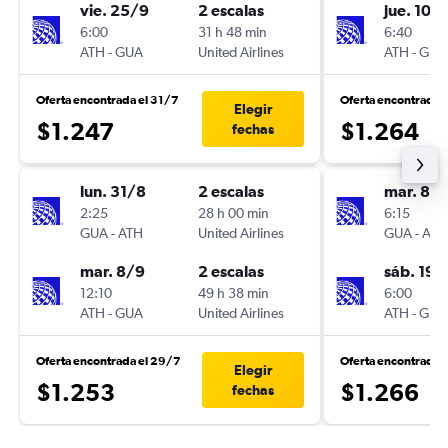
vie. 25/9
2 escalas
jue. 10/
6:00
31 h 48 min
6:40
ATH
-
GUA
United Airlines
ATH
-
GUA
Oferta encontrada el 31/7
Oferta encontrada 
Elegir
$1.247
$1.264
fechas
lun. 31/8
2 escalas
mar. 8/
2:25
28 h 00 min
6:15
GUA
-
ATH
United Airlines
GUA
-
ATH
mar. 8/9
2 escalas
sáb. 19/
12:10
49 h 38 min
6:00
ATH
-
GUA
United Airlines
ATH
-
GUA
Oferta encontrada el 29/7
Oferta encontrada 
Elegir
$1.253
$1.266
fechas