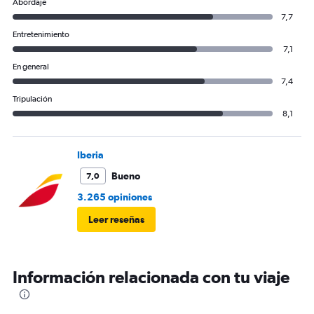
Abordaje
7,7
Entretenimiento
7,1
En general
7,4
Tripulación
8,1
Iberia
Bueno
7,0
3.265 opiniones
Leer reseñas
Información relacionada con tu viaje