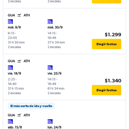
2 escalas
2 escalas
GUA
ATH
mié. 9/9
mié. 30/9
6:15
-
14:15
-
$1.299
23:05
18:49
31 h 50 min
37 h 34 min
Elegir fechas
2 escalas
2 escalas
GUA
ATH
vie. 18/9
vie. 25/9
2:25
-
14:15
-
$1.340
18:40
18:49
31 h 15 min
61 h 34 min
Elegir fechas
2 escalas
2 escalas
El más corto de ida y vuelta
GUA
ATH
sáb. 15/8
lun. 24/8