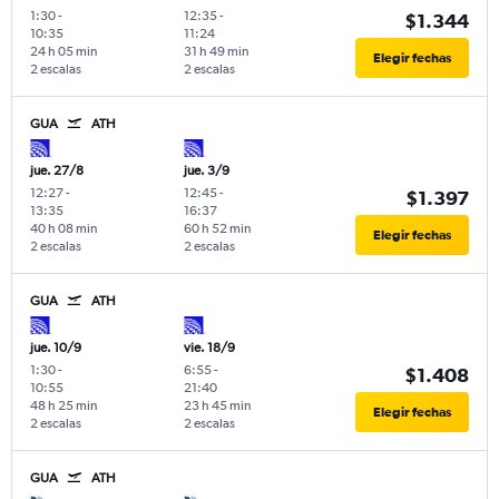
1:30
-
12:35
-
$1.344
10:35
11:24
24 h 05 min
31 h 49 min
Elegir fechas
2 escalas
2 escalas
GUA
ATH
jue. 27/8
jue. 3/9
12:27
-
12:45
-
$1.397
13:35
16:37
40 h 08 min
60 h 52 min
Elegir fechas
2 escalas
2 escalas
GUA
ATH
jue. 10/9
vie. 18/9
1:30
-
6:55
-
$1.408
10:55
21:40
48 h 25 min
23 h 45 min
Elegir fechas
2 escalas
2 escalas
GUA
ATH