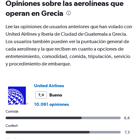
Range:
Opiniones sobre las aerolíneas que
12
operan en Grecia
categories.
The
chart
Lee las opiniones de usuarios anteriores que han volado con
has
United Airlines y Iberia de Ciudad de Guatemala a Grecia.
1
Los usuarios también pueden ver la puntuación general de
Y
axis
cada aerolínea y la que reciben en cuanto a opciones de
displaying
entretenimiento, comodidad, comida, tripulación, servicio
values.
y procedimiento de embarque.
Range:
0
to
2400.
United Airlines
Bueno
7,4
10.061 opiniones
Comida
6,6
Confort
7,3