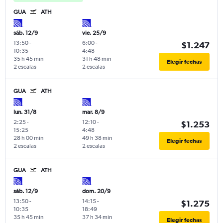
GUA
ATH
sáb. 12/9
vie. 25/9
13:50
-
6:00
-
$1.247
10:35
4:48
35 h 45 min
31 h 48 min
Elegir fechas
2 escalas
2 escalas
GUA
ATH
lun. 31/8
mar. 8/9
2:25
-
12:10
-
$1.253
15:25
4:48
28 h 00 min
49 h 38 min
Elegir fechas
2 escalas
2 escalas
GUA
ATH
sáb. 12/9
dom. 20/9
13:50
-
14:15
-
$1.275
10:35
18:49
35 h 45 min
37 h 34 min
Elegir fechas