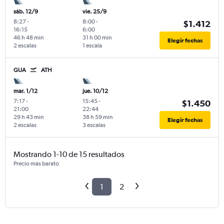
sáb. 12/9
vie. 25/9
8:27
-
8:00
-
$1.412
16:15
6:00
46 h 48 min
31 h 00 min
Elegir fechas
2 escalas
1 escala
GUA
ATH
mar. 1/12
jue. 10/12
7:17
-
15:45
-
$1.450
21:00
22:44
29 h 43 min
38 h 59 min
Elegir fechas
2 escalas
3 escalas
Mostrando 1-10 de 15 resultados
Precio más barato
1
2