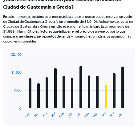
Ciudad de Guatemala a Grecia?
En este momento, octubre es el mes más barato en el que se puede reservar un vuelo
de Ciudad de Guatemala a Grecia (a un promedio de $1.040). Actualmente, volar de
Ciudad de Guatemala a Grecia en julio es el momento más caro (a un promedio de
$1.889). Hay múltiples factores que influyen en el precio de un vuelo, por lo que
comparar aerolíneas, aeropuertos de salida y horarios les brinda a los usuarios más
opciones disponibles.
$2.400
Bar
Chart
graphic.
chart
with
$1.600
12
bars.
$800
The
chart
has
0
1
mar.
jun.
sep.
dic.
ene.
abr.
jul.
oct.
feb.
may.
ago.
nov.
X
End
of
axis
interactive
displaying
chart
categories.