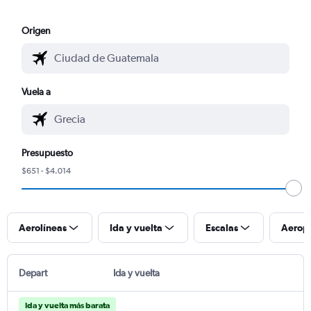
Origen
Vuela a
Presupuesto
$651 - $4.014
Aerolíneas
Ida y vuelta
Escalas
Aerop
Depart
Ida y vuelta
Ida y vuelta más barata