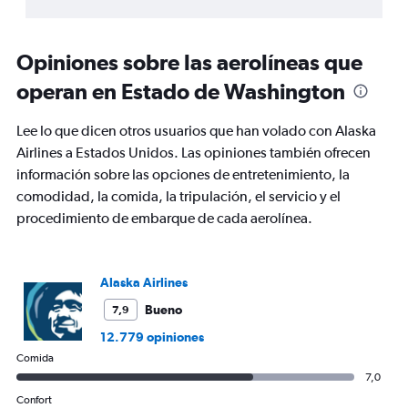
of
Range:
interactive
8
chart
categories.
Opiniones sobre las aerolíneas que
The
chart
operan en Estado de Washington
has
1
Lee lo que dicen otros usuarios que han volado con Alaska
Y
Airlines a Estados Unidos. Las opiniones también ofrecen
axis
displaying
información sobre las opciones de entretenimiento, la
%
comodidad, la comida, la tripulación, el servicio y el
de
procedimiento de embarque de cada aerolínea.
popularidad.
Range:
0
to
Alaska Airlines
120.
Bueno
7,9
12.779 opiniones
Comida
7,0
Confort