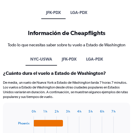
JFK-PDX
LGA-PDX
Información de Cheapflights
Todo lo que necesitas saber sobre tu vuelo a Estado de Washington
NYC-USWA
JFK-PDX
LGA-PDX
¿Cuánto dura el vuelo a Estado de Washington?
De media, un vuelo de Nueva York a Estado de Washington tarda 7 horas 7 minutos.
Los vuelos a Estado de Washington desde otras ciudades populares en Estados
Unidos variarán en duración. A continuación, se muestran algunos ejemplos de rutas
populares y sus tiempos de vuelo.
0 h
1 h
2 h
3 h
4 h
5 h
6 h
7 h
Bar
Chart
graphic.
chart
Phoenix
with
4