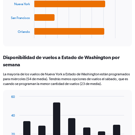
bars.
Nueva York
The
San Francisco
chart
has
1
Orlando
X
End
of
axis
interactive
displaying
chart
categories.
Disponibilidad de vuelos a Estado de Washington por
Range:
semana
4
categories.
La mayoría de los vuelos de Nueva York a Estado de Washington están programados
The
para miércoles (54 de media). Tendrás menos opciones de vuelos el sábado, que es
chart
cuando se programan la menor cantidad de vuelos (23 de media).
has
1
60
Y
Bar
Chart
axis
graphic.
chart
displaying
with
values.
40
7
Range:
bars.
0
to
The
20