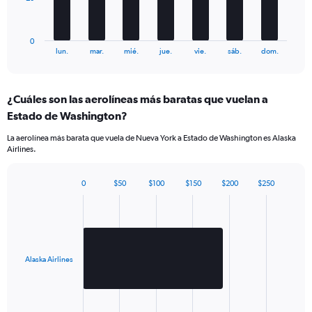
420.
chart
has
1
0
X
End
lun.
mar.
mié.
jue.
vie.
sáb.
dom.
of
axis
interactive
displaying
chart
categories.
¿Cuáles son las aerolíneas más baratas que vuelan a
Range:
Estado de Washington?
7
categories.
La aerolínea más barata que vuela de Nueva York a Estado de Washington es Alaska
The
Airlines.
chart
has
1
0
$50
$100
$150
$200
$250
Bar
Chart
Y
graphic.
chart
axis
with
displaying
1
values.
bar.
Range:
Alaska Airlines
0
The
to
chart
60.
has
1