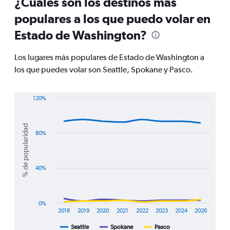
¿Cuáles son los destinos más
91
populares a los que puedo volar en
categories.
The
Estado de Washington?
chart
has
Los lugares más populares de Estado de Washington a
1
Y
los que puedes volar son Seattle, Spokane y Pasco.
axis
displaying
values.
120%
Range:
Line
Chart
0
graphic.
chart
with
to
% de popularidad
3
80%
900.
lines.
The
40%
chart
has
1
X
0%
axis
2018
2019
2020
2021
2022
2023
2024
2026
displaying
Seattle
Spokane
Pasco
End
categories.