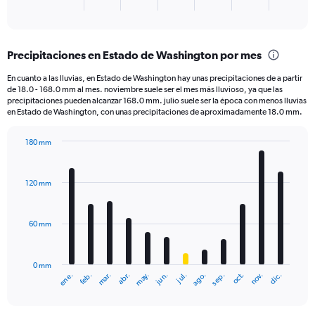
X
End
of
axis
interactive
displaying
chart
categories.
Precipitaciones en Estado de Washington por mes
Range:
1
En cuanto a las lluvias, en Estado de Washington hay unas precipitaciones de a partir
categories.
de 18.0 - 168.0 mm al mes. noviembre suele ser el mes más lluvioso, ya que las
The
precipitaciones pueden alcanzar 168.0 mm. julio suele ser la época con menos lluvias
chart
en Estado de Washington, con unas precipitaciones de aproximadamente 18.0 mm.
has
1
180 mm
Y
Bar
Chart
axis
graphic.
chart
displaying
with
120 mm
12
values.
bars.
Range:
0
60 mm
The
to
chart
250.
has
0 mm
1
ene.
feb.
mar.
abr.
may.
jun.
jul.
ago.
sep.
oct.
nov.
dic.
X
End
of
axis
interactive
displaying
chart