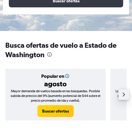
Buscar ofertas
Busca ofertas de vuelo a Estado de
Washington
Popular en
agosto
Mayor demanda de vuelos basada en las búsquedas. Posible
Los precio
subida de precios del 9% (aumento potencial de $44 sobre el
de precio
precio promedio de ida y vuelta).
Buscar ofertas