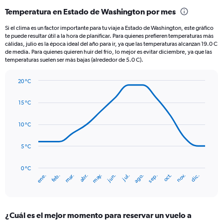
categories.
Temperatura en Estado de Washington por mes
Range:
12
Si el clima es un factor importante para tu viaje a Estado de Washington, este gráfico
categories.
te puede resultar útil a la hora de planificar. Para quienes prefieren temperaturas más
The
cálidas, julio es la época ideal del año para ir, ya que las temperaturas alcanzan 19.0 C
chart
de media. Para quienes quieren huir del frío, lo mejor es evitar diciembre, ya que las
temperaturas suelen ser más bajas (alrededor de 5.0 C).
has
1
Y
20 °C
axis
Line
Chart
graphic.
displaying
chart
15 °C
with
values.
14
Range:
data
10 °C
0
points.
to
180.
5 °C
The
chart
has
0 °C
ene.
abr.
jul.
oct.
mar.
jun.
sep.
dic.
feb.
may.
ago.
nov.
1
End
of
X
interactive
axis
chart
displaying
¿Cuál es el mejor momento para reservar un vuelo a
categories.