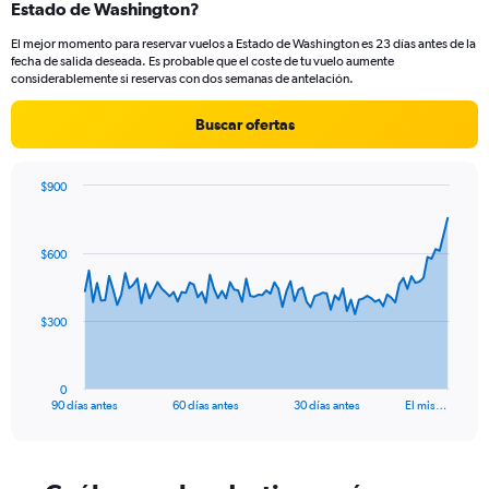
Range:
Estado de Washington?
14
El mejor momento para reservar vuelos a Estado de Washington es 23 días antes de la
categories.
fecha de salida deseada. Es probable que el coste de tu vuelo aumente
The
considerablemente si reservas con dos semanas de antelación.
chart
has
Buscar ofertas
1
Y
axis
$900
displaying
Chart
Chart
values.
graphic.
with
Range:
91
0
$600
data
to
points.
20.
The
$300
chart
has
1
0
X
End
90 días antes
60 días antes
30 días antes
El mis…
of
axis
interactive
displaying
chart
categories.
Range: