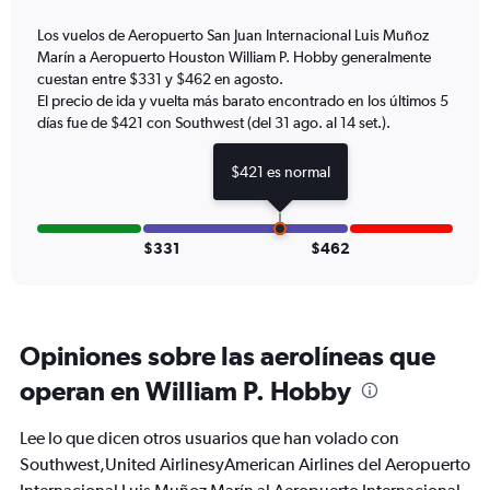
1
Y
Los vuelos de Aeropuerto San Juan Internacional Luis Muñoz
axis
Marín a Aeropuerto Houston William P. Hobby generalmente
displaying
cuestan entre $331 y $462 en agosto.
Number
El precio de ida y vuelta más barato encontrado en los últimos 5
of
días fue de $421 con Southwest (del 31 ago. al 14 set.).
flights.
Range:
$421 es normal
0
to
3.6.
$331
$462
Opiniones sobre las aerolíneas que
operan en William P. Hobby
Lee lo que dicen otros usuarios que han volado con
Southwest,United AirlinesyAmerican Airlines del Aeropuerto