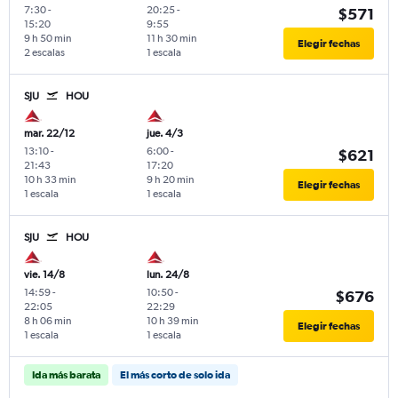
7:30
-
20:25
-
$571
15:20
9:55
9 h 50 min
11 h 30 min
Elegir fechas
2 escalas
1 escala
SJU
HOU
mar. 22/12
jue. 4/3
13:10
-
6:00
-
$621
21:43
17:20
10 h 33 min
9 h 20 min
Elegir fechas
1 escala
1 escala
SJU
HOU
vie. 14/8
lun. 24/8
14:59
-
10:50
-
$676
22:05
22:29
8 h 06 min
10 h 39 min
Elegir fechas
1 escala
1 escala
Ida más barata
El más corto de solo ida