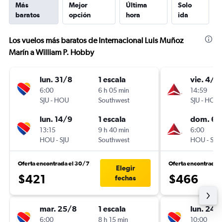
Más
Mejor
Última
Solo
baratos
opción
hora
ida
Los vuelos más baratos de Internacional Luis Muñoz
Marín a William P. Hobby
lun. 31/8
1 escala
vie. 4/9
6:00
6 h 05 min
14:59
SJU
-
HOU
Southwest
SJU
-
HOU
lun. 14/9
1 escala
dom. 6/
13:15
9 h 40 min
6:00
HOU
-
SJU
Southwest
HOU
-
SJU
Oferta encontrada el 30/7
Oferta encontrada 
Elegir
$421
$466
fechas
mar. 25/8
1 escala
lun. 24/
6:00
8 h 15 min
10:00