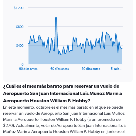
$1.200
Chart
Chart
graphic.
with
91
$800
data
points.
The
$400
chart
has
1
0
X
End
90 días antes
60 días antes
30 días antes
El mis…
of
axis
interactive
displaying
chart
categories.
¿Cuál es el mes más barato para reservar un vuelo de
Range:
Aeropuerto San Juan Internacional Luis Muñoz Marín a
91
Aeropuerto Houston William P. Hobby?
categories.
En este momento, octubre es el mes más barato en el que se puede
The
reservar un vuelo de Aeropuerto San Juan Internacional Luis Muñoz
chart
Marín a Aeropuerto Houston William P. Hobby (a un promedio de
has
$270). Actualmente, volar de Aeropuerto San Juan Internacional Luis
1
Y
Muñoz Marín a Aeropuerto Houston William P. Hobby en junio es el