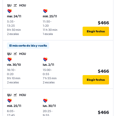
SJU
HOU
mar. 24/11
mié. 25/11
5:35
-
11:50
-
$466
13:25
1:20
9 h 50 min
11 h 30 min
Elegir fechas
2 escalas
1 escala
El más corto de ida y vuelta
SJU
HOU
vie. 30/10
lun. 2/11
16:10
-
15:00
-
$466
0:20
0:55
9 h 10 min
7 h 55 min
Elegir fechas
2 escalas
2 escalas
SJU
HOU
mié. 25/11
lun. 30/11
6:05
-
20:25
-
$466
17:45
9:55