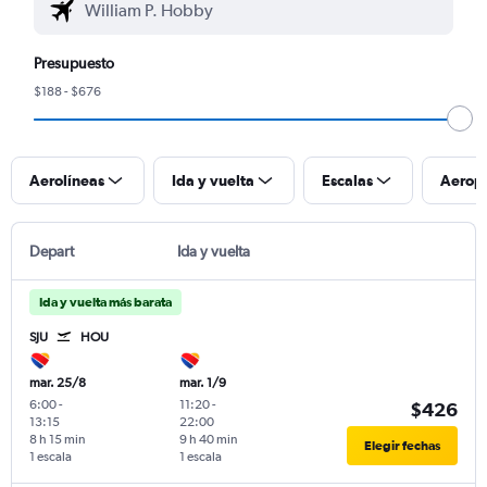
Presupuesto
$188 - $676
Aerolíneas
Ida y vuelta
Escalas
Aerop
Depart
Ida y vuelta
Ida y vuelta más barata
SJU
HOU
mar. 25/8
mar. 1/9
6:00
-
11:20
-
$426
13:15
22:00
8 h 15 min
9 h 40 min
Elegir fechas
1 escala
1 escala