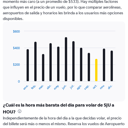
axis
momento más caro (a un promedio de $533). Hay múltiples factores
displaying
que influyen en el precio de un vuelo, por lo que comparar aerolíneas,
values.
aeropuertos de salida y horarios les brinda a los usuarios más opciones
Range:
disponibles.
0
to
$600
1200.
Bar
Chart
graphic.
chart
with
$400
12
bars.
$200
The
chart
has
0
1
ene.
abr.
jul.
oct.
mar.
jun.
sep.
dic.
feb.
may.
ago.
nov.
X
End
of
axis
interactive
displaying
chart
categories.
¿Cuál es la hora más barata del día para volar de SJU a
Range:
HOU?
12
Independientemente de la hora del día a la que decidas volar, el precio
categories.
del billete será más o menos el mismo. Reserva los vuelos de Aeropuerto
The