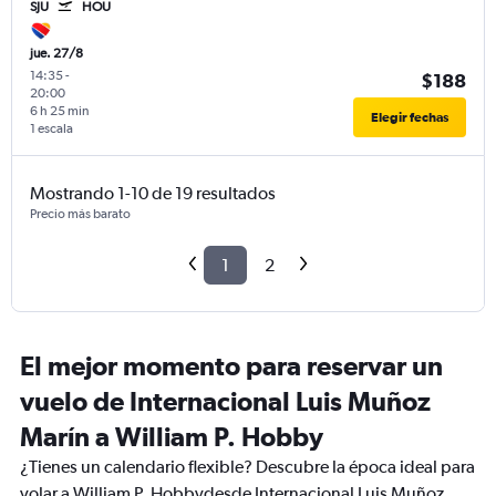
SJU
HOU
jue. 27/8
14:35
-
$188
20:00
6 h 25 min
Elegir fechas
1 escala
Mostrando 1-10 de 19 resultados
Precio más barato
1
2
El mejor momento para reservar un
vuelo de Internacional Luis Muñoz
Marín a William P. Hobby
¿Tienes un calendario flexible? Descubre la época ideal para
volar a William P. Hobbydesde Internacional Luis Muñoz