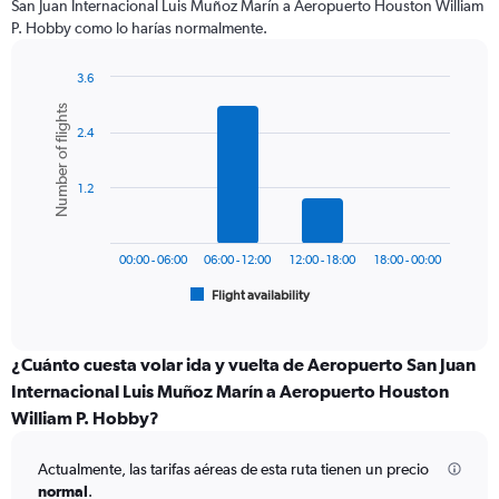
San Juan Internacional Luis Muñoz Marín a Aeropuerto Houston William
chart
P. Hobby como lo harías normalmente.
has
1
Y
3.6
axis
Bar
Chart
Number of flights
graphic.
chart
displaying
2.4
with
values.
6
Range:
bars.
0
1.2
to
The
600.
chart
has
00:00 - 06:00
06:00 - 12:00
12:00 - 18:00
18:00 - 00:00
1
Flight availability
X
End
of
axis
interactive
displaying
chart
categories.
¿Cuánto cuesta volar ida y vuelta de Aeropuerto San Juan
Range:
Internacional Luis Muñoz Marín a Aeropuerto Houston
6
William P. Hobby?
categories.
The
chart
Actualmente, las tarifas aéreas de esta ruta tienen un precio
has
normal
.