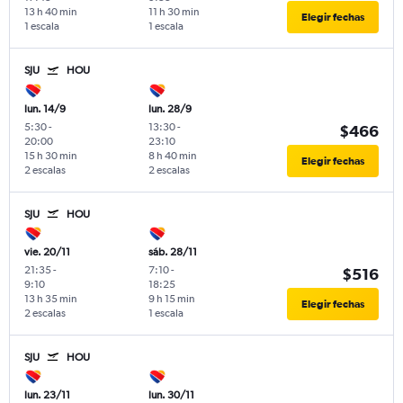
13 h 40 min
11 h 30 min
Elegir fechas
1 escala
1 escala
SJU
HOU
lun. 14/9
lun. 28/9
5:30
-
13:30
-
$466
20:00
23:10
15 h 30 min
8 h 40 min
Elegir fechas
2 escalas
2 escalas
SJU
HOU
vie. 20/11
sáb. 28/11
21:35
-
7:10
-
$516
9:10
18:25
13 h 35 min
9 h 15 min
Elegir fechas
2 escalas
1 escala
SJU
HOU
lun. 23/11
lun. 30/11