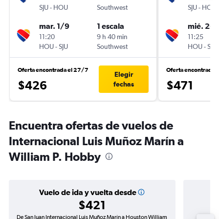
SJU
-
HOU
Southwest
SJU
-
HOU
mar. 1/9
1 escala
mié. 26
11:20
9 h 40 min
11:25
HOU
-
SJU
Southwest
HOU
-
SJU
Oferta encontrada el 27/7
Oferta encontrada 
Elegir
$426
$471
fechas
Encuentra ofertas de vuelos de
Internacional Luis Muñoz Marín a
William P. Hobby
Vuelo de ida y vuelta desde
$421
De San Juan Internacional Luis Muñoz Marín a Houston William
Vuelo de 