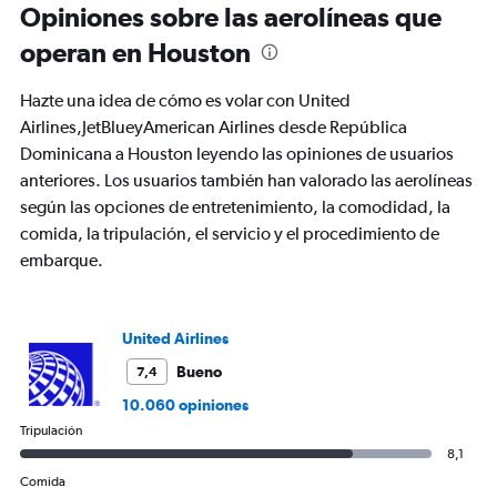
categories.
Opiniones sobre las aerolíneas que
Range:
operan en Houston
6
categories.
The
Hazte una idea de cómo es volar con United
chart
Airlines,JetBlueyAmerican Airlines desde República
has
Dominicana a Houston leyendo las opiniones de usuarios
2
Y
anteriores. Los usuarios también han valorado las aerolíneas
axes
según las opciones de entretenimiento, la comodidad, la
displaying
comida, la tripulación, el servicio y el procedimiento de
Avg.
Price
embarque.
and
Number
of
United Airlines
flights.
Bueno
7,4
10.060 opiniones
Tripulación
8,1
Comida