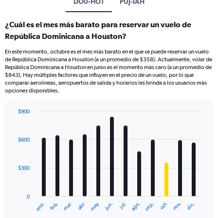
DO0-HO1
PUJ-IAH
¿Cuál es el mes más barato para reservar un vuelo de
República Dominicana a Houston?
En este momento, octubre es el mes más barato en el que se puede reservar un vuelo
de República Dominicana a Houston (a un promedio de $358). Actualmente, volar de
República Dominicana a Houston en junio es el momento más caro (a un promedio de
$843). Hay múltiples factores que influyen en el precio de un vuelo, por lo que
comparar aerolíneas, aeropuertos de salida y horarios les brinda a los usuarios más
opciones disponibles.
$900
Bar
Chart
graphic.
chart
with
$600
12
bars.
$300
The
chart
has
0
1
ene.
feb.
mar.
abr.
may.
jun.
jul.
ago.
sep.
oct.
nov.
dic.
X
End
of
axis