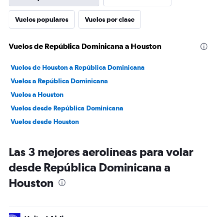
Vuelos populares
Vuelos por clase
Vuelos de República Dominicana a Houston
Vuelos de Houston a República Dominicana
Vuelos a República Dominicana
Vuelos a Houston
Vuelos desde República Dominicana
Vuelos desde Houston
Las 3 mejores aerolíneas para volar
desde República Dominicana a
Houston