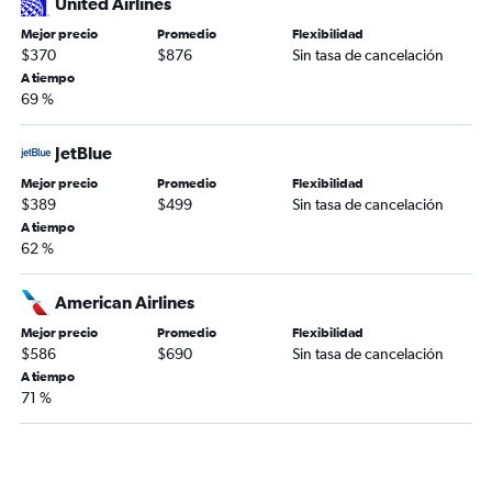
United Airlines
Mejor precio
Promedio
Flexibilidad
$370
$876
Sin tasa de cancelación
A tiempo
69 %
JetBlue
Mejor precio
Promedio
Flexibilidad
$389
$499
Sin tasa de cancelación
A tiempo
62 %
American Airlines
Mejor precio
Promedio
Flexibilidad
$586
$690
Sin tasa de cancelación
A tiempo
71 %