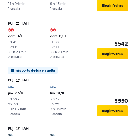
11 h 04 min
9 h 45 min
Elegir fechas
1 escala
1 escala
PUJ
IAH
dom. 1/11
dom. 8/11
19:45
-
11:50
-
$542
17:08
12:10
23 h 23 min
22 h 20 min
Elegir fechas
2 escalas
2 escalas
El más corto de ida y vuelta
PUJ
IAH
jue. 27/8
lun. 31/8
13:52
-
7:24
-
$550
22:59
15:29
10 h 07 min
7 h 05 min
Elegir fechas
1 escala
1 escala
PUJ
IAH