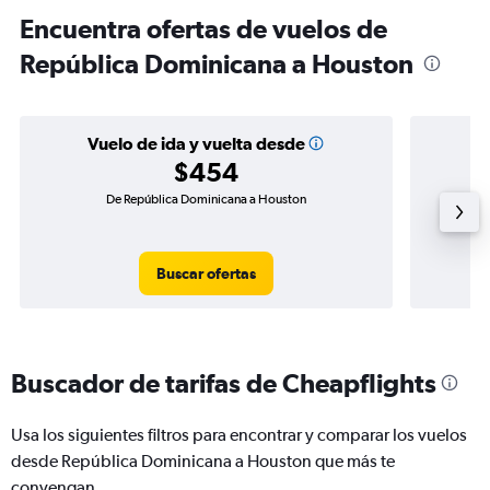
Encuentra ofertas de vuelos de
República Dominicana a Houston
Vuelo de ida y vuelta desde
$454
De República Dominicana a Houston
Vuel
Buscar ofertas
Buscador de tarifas de Cheapflights
Usa los siguientes filtros para encontrar y comparar los vuelos
desde República Dominicana a Houston que más te
convengan.