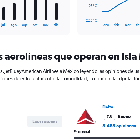
The
25 °C
chart
has
22.5 °C
1
End
jul.
ago.
sep.
oct.
nov.
dic.
ene.
feb.
mar.
ab
of
X
interactive
axis
chart
displaying
categories.
Range:
s aerolíneas que operan en Isla
14
categories.
The
a,JetBlueyAmerican Airlines a México leyendo las opiniones de us
chart
ciones de entretenimiento, la comodidad, la comida, la tripulación
has
1
Y
axis
displaying
Delta
values.
Bueno
7,8
Range:
Leer reseñas
22.5
8.488 opiniones
to
En general
32.5.