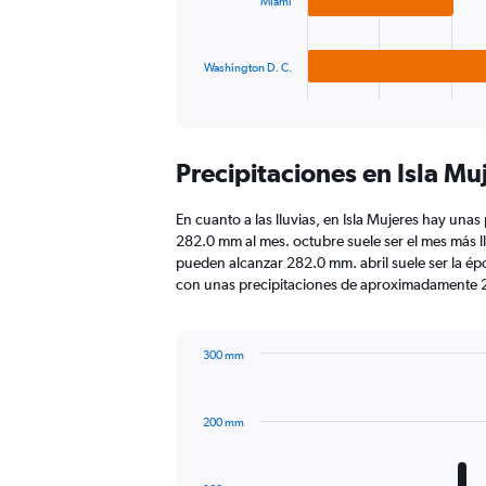
Miami
The
chart
has
Washington D. C.
1
X
End
of
axis
interactive
displaying
chart
categories.
Precipitaciones en Isla Mu
Range:
3
categories.
En cuanto a las lluvias, en Isla Mujeres hay unas 
The
282.0 mm al mes. octubre suele ser el mes más ll
chart
pueden alcanzar 282.0 mm. abril suele ser la ép
has
con unas precipitaciones de aproximadamente 
1
Y
axis
300 mm
displaying
Bar
Chart
values.
graphic.
chart
Range:
with
0
200 mm
12
to
bars.
300.