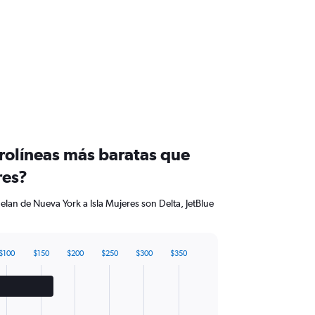
erolíneas más baratas que
res?
elan de Nueva York a Isla Mujeres son Delta, JetBlue
$100
$150
$200
$250
$300
$350