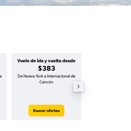
Vuelo de ida y vuelta desde
Ida desde
$383
$173
a
De Nueva York a Internacional de
Vuelo de ida de Nueva 
Cancún
Mujeres
Buscar ofertas
Buscar ofert