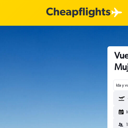
Vue
Muj
Ida y v