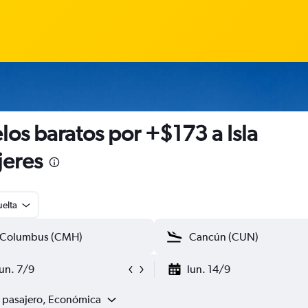
los baratos por +$173 a Isla
eres
uelta
lun. 7/9
lun. 14/9
1 pasajero, Económica