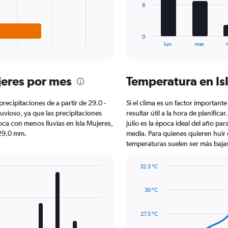
The
8
chart
has
1
0
X
End
lun.
mar.
of
axis
interactive
displaying
chart
categories.
jeres por mes
Temperatura en Is
Range:
7
categories.
precipitaciones de a partir de 29.0 -
Si el clima es un factor importante
The
uvioso, ya que las precipitaciones
resultar útil a la hora de planific
chart
oca con menos lluvias en Isla Mujeres,
julio es la época ideal del año pa
has
29.0 mm.
media. Para quienes quieren huir de
1
temperaturas suelen ser más bajas
Y
axis
32.5 °C
displaying
Line
Chart
values.
graphic.
chart
Range:
30 °C
with
0
14
to
data
27.5 °C
24.
points.