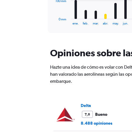
The
100 mm
chart
has
1
0 mm
X
End
ene.
feb.
mar.
abr.
may.
jun.
of
axis
interactive
displaying
chart
categories.
Range:
Opiniones sobre la
12
categories.
The
Hazte una idea de cómo es volar con Delt
chart
has
han valorado las aerolíneas según las op
1
embarque.
Y
axis
displaying
values.
Delta
Range:
0
Bueno
7,8
to
8.488 opiniones
300.