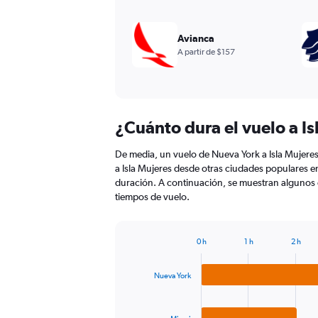
Avianca
A partir de $157
¿Cuánto dura el vuelo a Is
De media, un vuelo de Nueva York a Isla Mujeres
a Isla Mujeres desde otras ciudades populares e
duración. A continuación, se muestran algunos 
tiempos de vuelo.
0 h
1 h
2 h
Bar
Chart
graphic.
chart
with
Nueva York
3
bars.