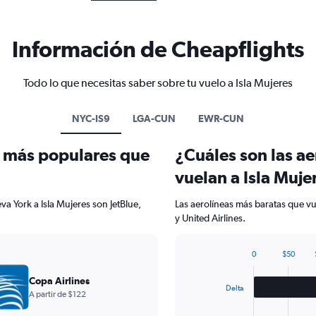
Información de Cheapflights
Todo lo que necesitas saber sobre tu vuelo a Isla Mujeres
NYC-IS9
LGA-CUN
EWR-CUN
s más populares que
¿Cuáles son las a
vuelan a Isla Muje
a York a Isla Mujeres son JetBlue,
Las aerolíneas más baratas que vu
y United Airlines.
0
$50
Bar
Chart
graphic.
chart
Copa Airlines
with
Delta
A partir de $122
3
bars.