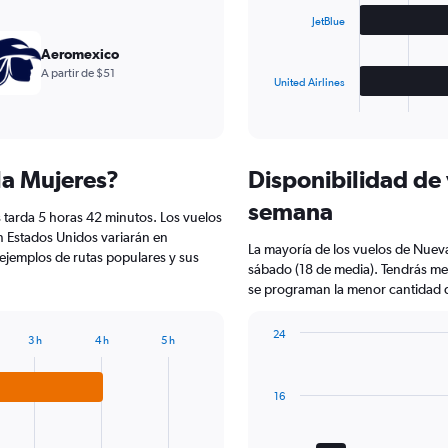
JetBlue
The
chart
Aeromexico
has
A partir de $51
United Airlines
1
X
End
of
axis
interactive
displaying
chart
categories.
la Mujeres?
Disponibilidad de 
Range:
3
semana
 tarda 5 horas 42 minutos. Los vuelos
categories.
The
n Estados Unidos variarán en
La mayoría de los vuelos de Nuev
chart
ejemplos de rutas populares y sus
sábado (18 de media). Tendrás me
has
se programan la menor cantidad d
1
Y
axis
24
3 h
4 h
5 h
displaying
Bar
Chart
graphic.
chart
values.
with
Range:
16
7
0
bars.
to
350.