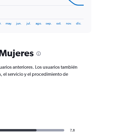
r.
may.
jun.
jul.
ago.
sep.
oct.
nov.
dic.
 Mujeres
uarios anteriores. Los usuarios también
, el servicio y el procedimiento de
7,8