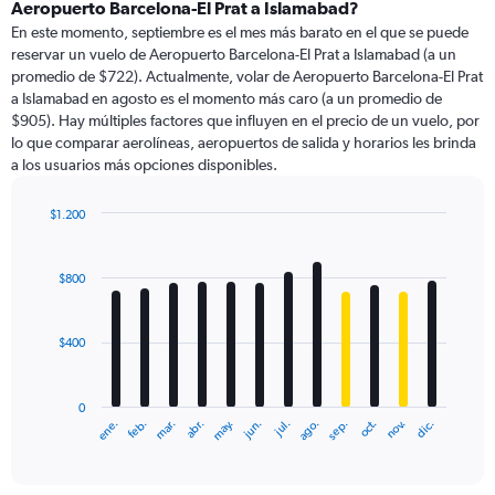
Range:
Aeropuerto Barcelona-El Prat a Islamabad?
91
En este momento, septiembre es el mes más barato en el que se puede
categories.
reservar un vuelo de Aeropuerto Barcelona-El Prat a Islamabad (a un
The
promedio de $722). Actualmente, volar de Aeropuerto Barcelona-El Prat
chart
a Islamabad en agosto es el momento más caro (a un promedio de
has
$905). Hay múltiples factores que influyen en el precio de un vuelo, por
1
lo que comparar aerolíneas, aeropuertos de salida y horarios les brinda
Y
a los usuarios más opciones disponibles.
axis
displaying
values.
$1.200
Range:
Bar
Chart
0
graphic.
chart
with
to
$800
12
1500.
bars.
$400
The
chart
has
0
1
ene.
feb.
mar.
abr.
may.
jun.
jul.
ago.
sep.
oct.
nov.
dic.
X
End
of
axis
interactive
displaying
chart