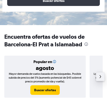
Buscar ofertas
Encuentra ofertas de vuelos de
Barcelona-El Prat a Islamabad
Popular en
agosto
Mayor demanda de vuelos basada en las búsquedas. Posible
Los precio
subida de precios del 5% (aumento potencial de $45 sobre el
de precio
precio promedio de ida y vuelta).
Buscar ofertas