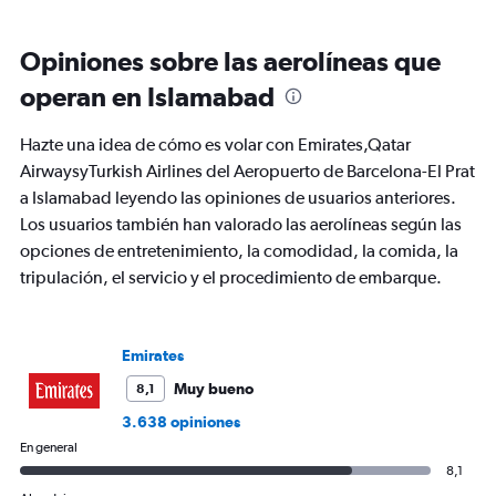
categories.
Range:
12
Opiniones sobre las aerolíneas que
categories.
The
operan en Islamabad
chart
has
Hazte una idea de cómo es volar con Emirates,Qatar
1
Y
AirwaysyTurkish Airlines del Aeropuerto de Barcelona-El Prat
axis
a Islamabad leyendo las opiniones de usuarios anteriores.
displaying
Los usuarios también han valorado las aerolíneas según las
values.
opciones de entretenimiento, la comodidad, la comida, la
Range:
0
tripulación, el servicio y el procedimiento de embarque.
to
1200.
Emirates
Muy bueno
8,1
3.638 opiniones
En general
8,1