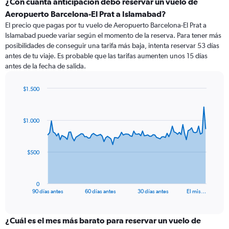
¿Con cuánta anticipación debo reservar un vuelo de
Aeropuerto Barcelona-El Prat a Islamabad?
El precio que pagas por tu vuelo de Aeropuerto Barcelona-El Prat a
Islamabad puede variar según el momento de la reserva. Para tener más
posibilidades de conseguir una tarifa más baja, intenta reservar 53 días
antes de tu viaje. Es probable que las tarifas aumenten unos 15 días
antes de la fecha de salida.
$1.500
Chart
Chart
graphic.
with
91
$1.000
data
points.
The
$500
chart
has
1
0
X
End
90 días antes
60 días antes
30 días antes
El mis…
of
axis
interactive
displaying
chart
categories.
¿Cuál es el mes más barato para reservar un vuelo de