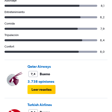
Abordaje
8,1
Entretenimiento
8,2
Comida
7,9
Tripulación
8,4
Confort
8,0
Qatar Airways
Bueno
7,4
3.738 opiniones
Leer reseñas
Turkish Airlines