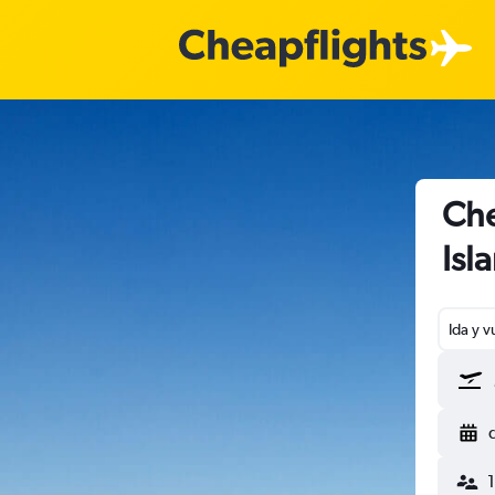
Che
Isl
Ida y v