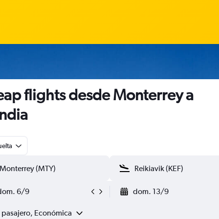
ap flights desde Monterrey a
andia
uelta
dom. 6/9
dom. 13/9
1 pasajero, Económica