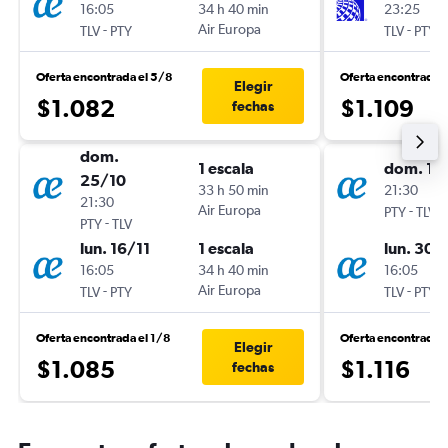
16:05
34 h 40 min
23:25
-
Air Europa
-
TLV
PTY
TLV
PTY
Oferta encontrada el 5/8
Oferta encontrada 
Elegir
$1.082
$1.109
fechas
dom.
1 escala
dom. 15
25/10
33 h 50 min
21:30
21:30
Air Europa
-
PTY
TLV
-
PTY
TLV
lun. 16/11
1 escala
lun. 30/
16:05
34 h 40 min
16:05
-
Air Europa
-
TLV
PTY
TLV
PTY
Oferta encontrada el 1/8
Oferta encontrada 
Elegir
$1.085
$1.116
fechas