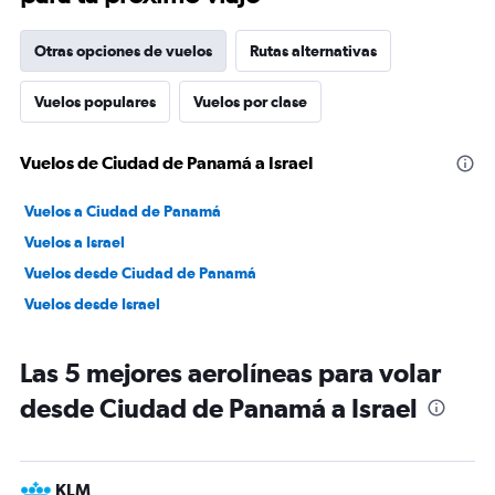
Otras opciones de vuelos
Rutas alternativas
Vuelos populares
Vuelos por clase
Vuelos de Ciudad de Panamá a Israel
Vuelos a Ciudad de Panamá
Vuelos a Israel
Vuelos desde Ciudad de Panamá
Vuelos desde Israel
Las 5 mejores aerolíneas para volar
desde Ciudad de Panamá a Israel
KLM