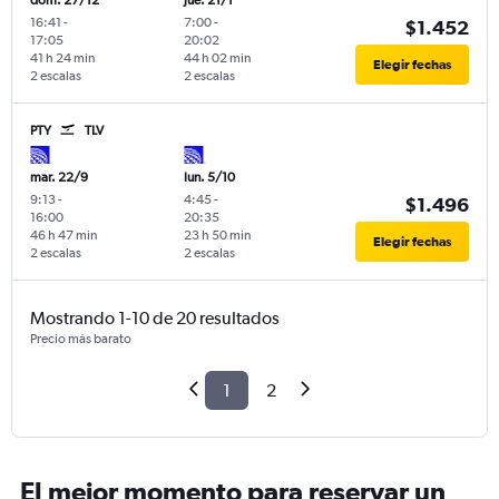
dom. 27/12
jue. 21/1
16:41
-
7:00
-
$1.452
17:05
20:02
41 h 24 min
44 h 02 min
Elegir fechas
2 escalas
2 escalas
PTY
TLV
mar. 22/9
lun. 5/10
9:13
-
4:45
-
$1.496
16:00
20:35
46 h 47 min
23 h 50 min
Elegir fechas
2 escalas
2 escalas
Mostrando 1-10 de 20 resultados
Precio más barato
1
2
El mejor momento para reservar un