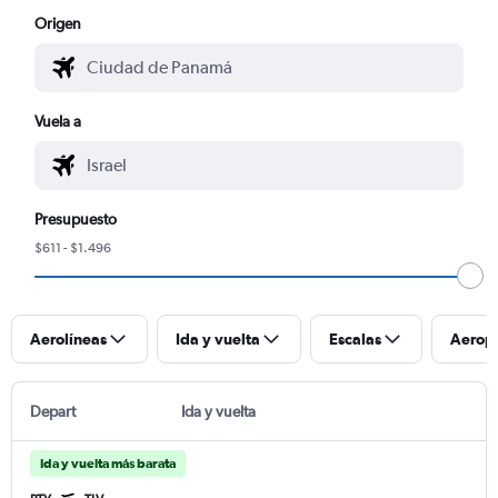
Origen
Vuela a
Presupuesto
$611 - $1.496
Aerolíneas
Ida y vuelta
Escalas
Aerop
Depart
Ida y vuelta
Ida y vuelta más barata