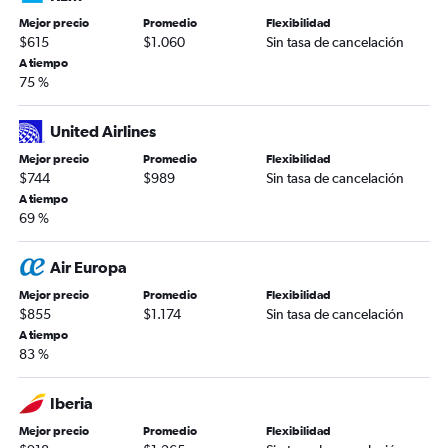
Mejor precio
Promedio
Flexibilidad
$615
$1.060
Sin tasa de cancelación
A tiempo
75 %
United Airlines
Mejor precio
Promedio
Flexibilidad
$744
$989
Sin tasa de cancelación
A tiempo
69 %
Air Europa
Mejor precio
Promedio
Flexibilidad
$855
$1.174
Sin tasa de cancelación
A tiempo
83 %
Iberia
Mejor precio
Promedio
Flexibilidad