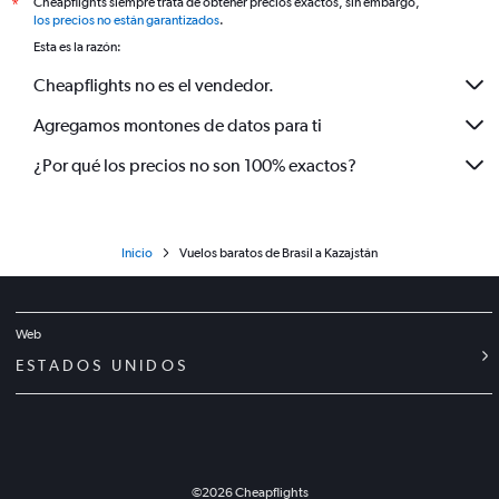
Cheapflights siempre trata de obtener precios exactos, sin embargo,
*
los precios no están garantizados
.
Esta es la razón:
Cheapflights no es el vendedor.
Agregamos montones de datos para ti
¿Por qué los precios no son 100% exactos?
Inicio
Vuelos baratos de Brasil a Kazajstán
Web
ESTADOS UNIDOS
©
2026
Cheapflights