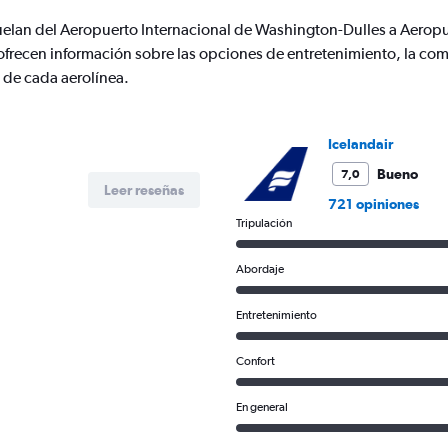
flights.
uelan del Aeropuerto Internacional de Washington-Dulles a Aeropue
Range:
frecen información sobre las opciones de entretenimiento, la como
0
to
 de cada aerolínea.
15.
Icelandair
Bueno
7,0
Leer reseñas
721 opiniones
Tripulación
Abordaje
Entretenimiento
Confort
En general