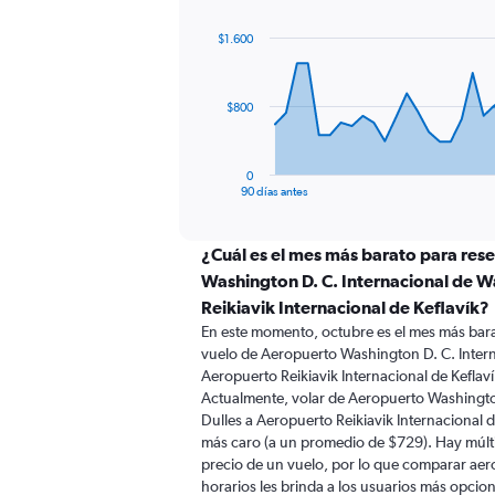
graphic.
with
91
$1.600
data
points.
The
$800
chart
has
1
0
X
End
90 días antes
of
axis
interactive
displaying
chart
categories.
¿Cuál es el mes más barato para res
Range:
Washington D. C. Internacional de 
91
Reikiavik Internacional de Keflavík?
categories.
En este momento, octubre es el mes más bara
The
vuelo de Aeropuerto Washington D. C. Inter
chart
Aeropuerto Reikiavik Internacional de Keflav
has
Actualmente, volar de Aeropuerto Washingto
1
Y
Dulles a Aeropuerto Reikiavik Internacional 
axis
más caro (a un promedio de $729). Hay múltip
displaying
precio de un vuelo, por lo que comparar aero
values.
horarios les brinda a los usuarios más opcio