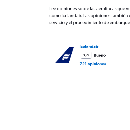
axis
Lee opiniones sobre las aerolíneas que v
displaying
como Icelandair. Las opiniones también o
values.
Range:
servicio y el procedimiento de embarque
0
to
900.
Icelandair
Bueno
7,0
721 opiniones