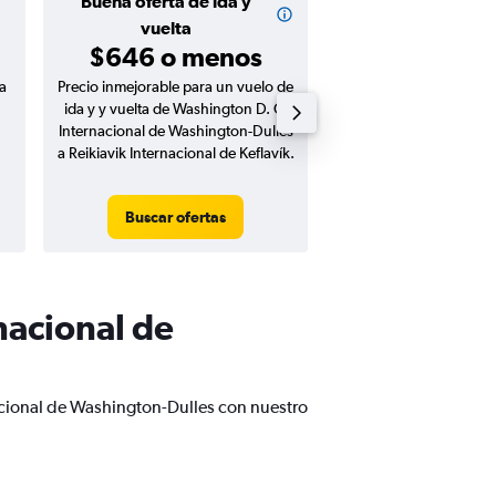
Buena oferta de ida y
Buena oferta de
$382 o m
vuelta
$646 o menos
a
Precio inmejorable para un vuelo de
Precio inmejorable para
ida y y vuelta de Washington D. C.
ida de Washington
Internacional de Washington-Dulles
Internacional de Washi
a Reikiavik Internacional de Keflavík.
a Reikiavik Internacional
Buscar ofertas
Buscar ofert
nacional de
nacional de Washington-Dulles con nuestro