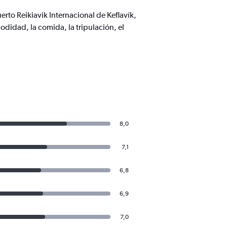
rto Reikiavik Internacional de Keflavík,
didad, la comida, la tripulación, el
8,0
7,1
6,8
6,9
7,0