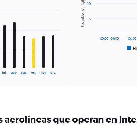
Number of flights
10
with
6
bars.
5
The
chart
has
00:00 - 06:00
06:00 
1
Fl
X
End
of
axis
interactive
displaying
chart
categories.
Range:
jul.
ago.
sep.
oct.
nov.
dic.
6
categories.
The
chart
has
1
Y
s aerolíneas que operan en Int
axis
displaying
Number
of