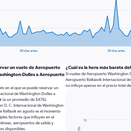
60 días antes
30 días antes
ervar un vuelo de Aeropuerto
¿Cuál es la hora más barata del
Si vuelas de Aeropuerto Washington D
Washington-Dulles a Aeropuerto
Aeropuerto Reikiavik Internacional de 
no influye apenas en el precio total de 
to en el que se puede reservar un
nacional de Washington-Dulles a
ík (a un promedio de $476).
n D. C. Internacional de Washington-
de Keflavík en agosto es el momento
les factores que influyen en el
15
líneas, aeropuertos de salida y
Bar
Chart
nes disponibles.
graphic.
chart