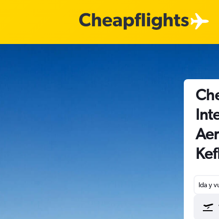
Che
Int
Aer
Kef
Ida y v