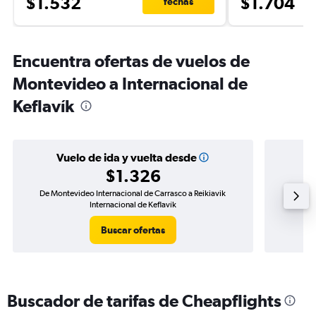
$1.532
$1.704
fechas
Encuentra ofertas de vuelos de
Montevideo a Internacional de
Keflavík
Vuelo de ida y vuelta desde
$1.326
De Montevideo Internacional de Carrasco a Reikiavik
Vuelo de
Internacional de Keflavík
Buscar ofertas
Buscador de tarifas de Cheapflights