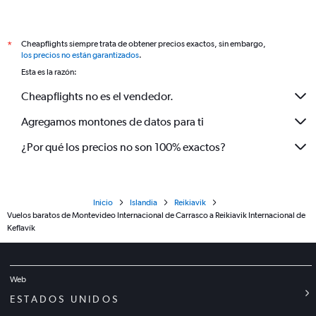
Cheapflights siempre trata de obtener precios exactos, sin embargo,
*
los precios no están garantizados
.
Esta es la razón:
Cheapflights no es el vendedor.
Agregamos montones de datos para ti
¿Por qué los precios no son 100% exactos?
Inicio
Islandia
Reikiavik
Vuelos baratos de Montevideo Internacional de Carrasco a Reikiavik Internacional de
Keflavík
Web
ESTADOS UNIDOS