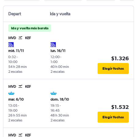
Depart
Ida y vuelta
Ida y vuelta más barata
MVD
KEF
mié. 11/11
lun. 16/11
0:32
-
12:00
-
$1.326
10:00
1:00
54 h 28 min
40 h 00 min
Elegir fechas
2 escalas
2 escalas
MVD
KEF
mar. 6/10
dom. 18/10
13:05
-
19:15
-
$1.532
19:00
16:45
26 h 55 min
48 h 30 min
Elegir fechas
2 escalas
2 escalas
MVD
KEF