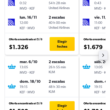
0:32
54 h 28 min
0:43
-
United Airlines
-
MVD
KEF
MVD
KEF
lun. 16/11
2 escalas
vie. 11/9
12:00
40 h 00 min
11:00
-
United Airlines
-
KEF
MVD
KEF
MVD
Oferta encontrada el 5/8
Oferta encontrada 
Elegir
$1.326
$1.679
fechas
mar. 6/10
2 escalas
sáb. 26
13:05
26 h 55 min
13:05
-
KLM
-
MVD
KEF
MVD
KEF
dom. 18/10
2 escalas
dom. 4/
19:15
48 h 30 min
19:15
-
KLM
-
KEF
MVD
KEF
MVD
Oferta encontrada el 5/8
Oferta encontrada 
Elegir