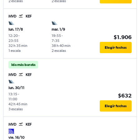
2 escalas
2 escalas
MVD
KEF
lun. 17/8
mar. 1/9
12:20
-
19:55
-
$1.906
23:55
7:35
32 h 35 min
38 h 40 min
Elegir fechas
1 escala
2 escalas
Ida más barata
MVD
KEF
lun. 30/11
13:15
-
$632
11:00
42 h 45 min
Elegir fechas
3 escalas
MVD
KEF
vie. 16/10