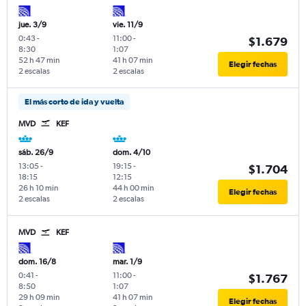
jue. 3/9
vie. 11/9
0:43
-
11:00
-
$1.679
8:30
1:07
52 h 47 min
41 h 07 min
Elegir fechas
2 escalas
2 escalas
El más corto de ida y vuelta
MVD
KEF
sáb. 26/9
dom. 4/10
13:05
-
19:15
-
$1.704
18:15
12:15
26 h 10 min
44 h 00 min
Elegir fechas
2 escalas
2 escalas
MVD
KEF
dom. 16/8
mar. 1/9
0:41
-
11:00
-
$1.767
8:50
1:07
29 h 09 min
41 h 07 min
Elegir fechas