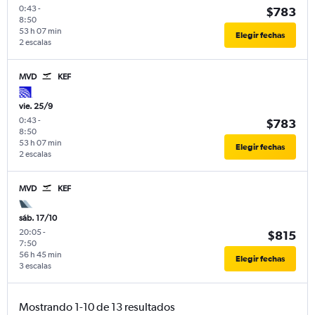
0:43
-
$783
8:50
53 h 07 min
Elegir fechas
2 escalas
MVD
KEF
vie. 25/9
0:43
-
$783
8:50
53 h 07 min
Elegir fechas
2 escalas
MVD
KEF
sáb. 17/10
20:05
-
$815
7:50
56 h 45 min
Elegir fechas
3 escalas
Mostrando 1-10 de 13 resultados