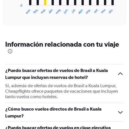
has
0
1
ene.
feb.
mar.
abr.
may.
jun.
jul.
ago.
sep.
oct.
nov.
dic.
X
End
of
axis
interactive
displaying
chart
categories.
Range:
12
Información relacionada con tu viaje
categories.
The
chart
has
1
¿Puedo buscar ofertas de vuelos de Brasil a Kuala
Y
Lumpur que incluyan reservas de hotel?
axis
displaying
Sí, además de ofertas de vuelos de Brasil a Kuala Lumpur,
values.
Cheapflights ofrece paquetes de vacaciones que incluyen
Range:
tanto vuelos como hoteles.
0
to
¿Cómo busco vuelos directos de Brasil a Kuala
2400.
Lumpur?
¿Puedo buscar ofertas de vuelos en clase ejecutiva