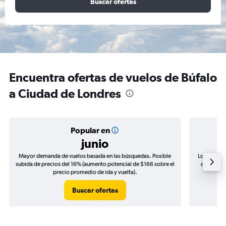
Buscar ofertas
Encuentra ofertas de vuelos de Búfalo
a Ciudad de Londres
Popular en
junio
Mayor demanda de vuelos basada en las búsquedas. Posible
Los precio
subida de precios del 16% (aumento potencial de $166 sobre el
de precios
precio promedio de ida y vuelta).
Buscar ofertas