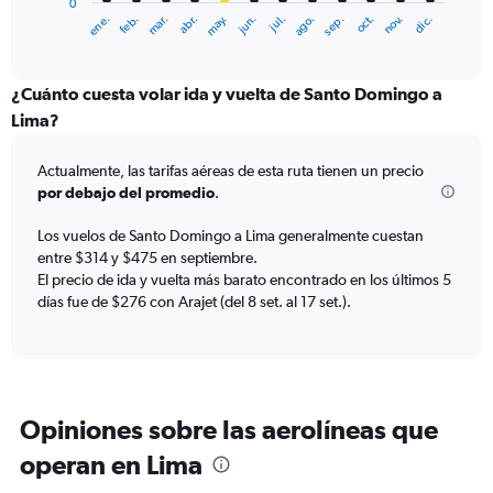
0
1
ene.
abr.
jul.
oct.
mar.
jun.
sep.
dic.
feb.
may.
ago.
nov.
X
End
of
axis
interactive
displaying
chart
categories.
¿Cuánto cuesta volar ida y vuelta de Santo Domingo a
Range:
Lima?
12
categories.
Actualmente, las tarifas aéreas de esta ruta tienen un precio
The
por debajo del promedio
.
chart
has
Los vuelos de Santo Domingo a Lima generalmente cuestan
1
entre $314 y $475 en septiembre.
Y
axis
El precio de ida y vuelta más barato encontrado en los últimos 5
displaying
días fue de $276 con Arajet (del 8 set. al 17 set.).
values.
Range:
0
to
600.
Opiniones sobre las aerolíneas que
operan en Lima