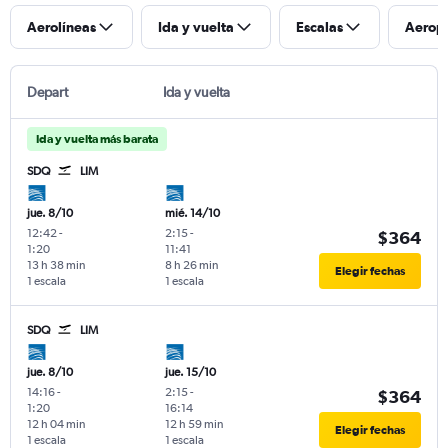
Aerolíneas
Ida y vuelta
Escalas
Aerop
Depart
Ida y vuelta
Ida y vuelta más barata
SDQ
LIM
jue. 8/10
mié. 14/10
12:42
-
2:15
-
$364
1:20
11:41
13 h 38 min
8 h 26 min
Elegir fechas
1 escala
1 escala
SDQ
LIM
jue. 8/10
jue. 15/10
14:16
-
2:15
-
$364
1:20
16:14
12 h 04 min
12 h 59 min
Elegir fechas
1 escala
1 escala