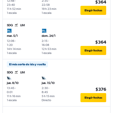
12:48
-
2:35
-
$364
23:40
22:58
11 h 52 min
19 h 23 min
Elegir fechas
1 escala
1 escala
SDQ
LIM
mar. 5/1
dom. 24/1
12:06
-
2:15
-
$364
1:20
16:08
14 h 14 min
12 h 53 min
Elegir fechas
1 escala
1 escala
El más corto de ida y vuelta
SDQ
LIM
jue. 8/10
jue. 15/10
13:45
-
2:30
-
$376
0:01
8:45
11 h 16 min
5 h 15 min
Elegir fechas
1 escala
Directo