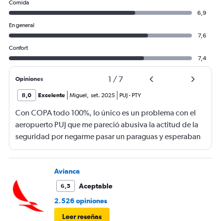
Comida
6,9
En general
7,6
Confort
7,4
1
/
7
Opiniones
8,0
Excelente
Miguel
,
set. 2025
PUJ
-
PTY
Con COPA todo 100%, lo único es un problema con el
aeropuerto PUJ que me pareció abusiva la actitud de la
seguridad por negarme pasar un paraguas y esperaban
que lo despache en mostrador de COPA como si fuese
un equipaje. Lo más insólito es que dejaban pasar a
adultos mayores CON BASTONES. Me salía más caro
Avianca
embalar y mandar el paraguas a la bodega que el valor
Aceptable
6,5
económico del artículo, y lo más loco, es que en el duty
2.526 opiniones
free venden paraguas. Hasta donde y en nombre de la
Leer reseñas
“seguridad”, caemos en el abuso y el exceso?