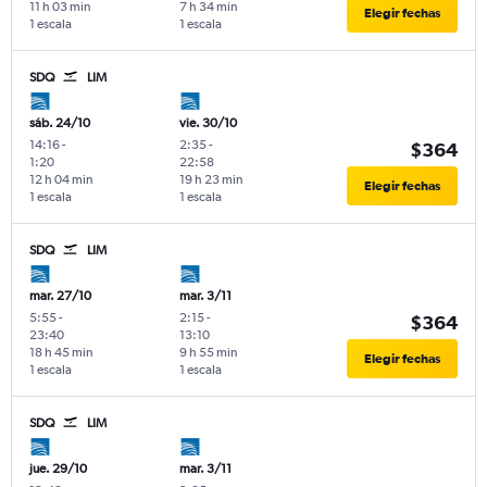
11 h 03 min
7 h 34 min
Elegir fechas
1 escala
1 escala
SDQ
LIM
sáb. 24/10
vie. 30/10
14:16
-
2:35
-
$364
1:20
22:58
12 h 04 min
19 h 23 min
Elegir fechas
1 escala
1 escala
SDQ
LIM
mar. 27/10
mar. 3/11
5:55
-
2:15
-
$364
23:40
13:10
18 h 45 min
9 h 55 min
Elegir fechas
1 escala
1 escala
SDQ
LIM
jue. 29/10
mar. 3/11