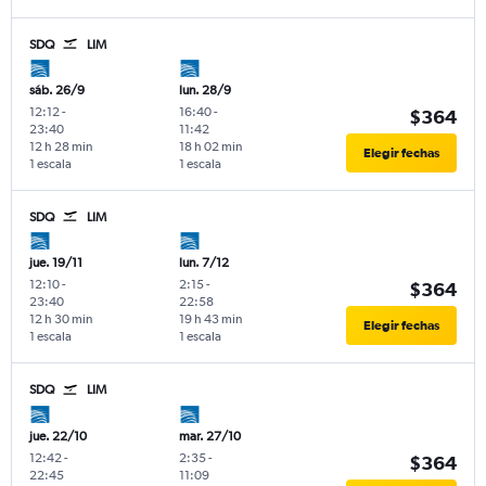
SDQ
LIM
sáb. 26/9
lun. 28/9
12:12
-
16:40
-
$364
23:40
11:42
12 h 28 min
18 h 02 min
Elegir fechas
1 escala
1 escala
SDQ
LIM
jue. 19/11
lun. 7/12
12:10
-
2:15
-
$364
23:40
22:58
12 h 30 min
19 h 43 min
Elegir fechas
1 escala
1 escala
SDQ
LIM
jue. 22/10
mar. 27/10
12:42
-
2:35
-
$364
22:45
11:09