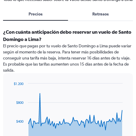
Precios
Retrasos
¿Con cuánta anticipación debo reservar un vuelo de Santo
Domingo a Lima?
El precio que pagas por tu vuelo de Santo Domingo a Lima puede variar
según el momento de la reserva. Para tener más posibilidades de
conseguir una tarifa más baja, intenta reservar 16 días antes de tu viaje.
Es probable que las tarifas aumenten unos 15 días antes de la fecha de
salida.
$1.200
Chart
Chart
graphic.
with
91
$800
data
points.
The
$400
chart
has