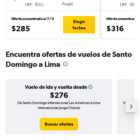
-
Arajet
-
LIM
SDQ
LIM
SDQ
Oferta encontrada el 7/8
Oferta encontrada 
Elegir
$285
$316
fechas
Encuentra ofertas de vuelos de Santo
Domingo a Lima
Vuelo de ida y vuelta desde
$276
De Santo Domingo Internacional Las Américas a Lima
Vuelo de i
Internacional Jorge Chávez
Buscar ofertas