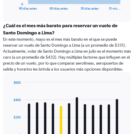
1
0
X
End
90 días antes
60 días antes
30 días antes
El mis…
of
axis
interactive
displaying
chart
categories.
¿Cuál es el mes más barato para reservar un vuelo de
Range:
Santo Domingo a Lima?
91
En este momento, mayo es el mes más barato en el que se puede
categories.
reservar un vuelo de Santo Domingo a Lima (a un promedio de $331).
The
Actualmente, volar de Santo Domingo a Lima en julio es el momento más
chart
caro (a un promedio de $432). Hay múltiples factores que influyen en el
has
precio de un vuelo, por lo que comparar aerolíneas, aeropuertos de
1
salida y horarios les brinda a los usuarios más opciones disponibles.
Y
axis
displaying
$600
values.
Bar
Chart
Range:
graphic.
chart
with
0
$400
12
to
bars.
1200.
$200
The
chart
has