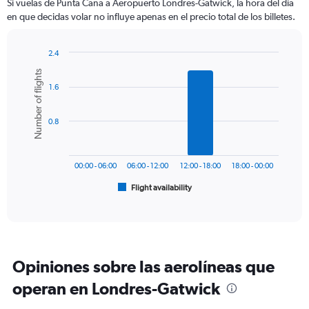
Si vuelas de Punta Cana a Aeropuerto Londres-Gatwick, la hora del día
en que decidas volar no influye apenas en el precio total de los billetes.
2.4
Bar
Chart
Number of flights
graphic.
chart
1.6
with
6
bars.
0.8
The
chart
has
00:00 - 06:00
06:00 - 12:00
12:00 - 18:00
18:00 - 00:00
1
Flight availability
X
End
of
axis
interactive
displaying
chart
categories.
Range:
6
Opiniones sobre las aerolíneas que
categories.
The
operan en Londres-Gatwick
chart
has