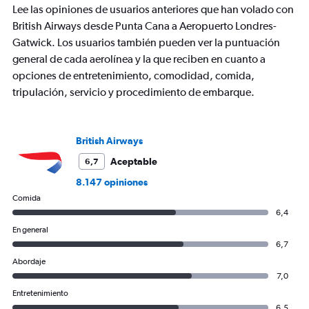
Lee las opiniones de usuarios anteriores que han volado con
1
Y
British Airways desde Punta Cana a Aeropuerto Londres-
axis
Gatwick. Los usuarios también pueden ver la puntuación
displaying
general de cada aerolínea y la que reciben en cuanto a
Number
opciones de entretenimiento, comodidad, comida,
of
flights.
tripulación, servicio y procedimiento de embarque.
Range:
0
to
British Airways
2.4.
Aceptable
6,7
8.147 opiniones
Comida
6,4
En general
6,7
Abordaje
7,0
Entretenimiento
6,5