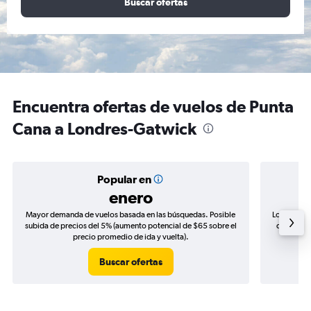
Buscar ofertas
Encuentra ofertas de vuelos de Punta
Cana a Londres-Gatwick
Popular en
enero
Mayor demanda de vuelos basada en las búsquedas. Posible
Los precio
subida de precios del 5% (aumento potencial de $65 sobre el
de precios
precio promedio de ida y vuelta).
Buscar ofertas