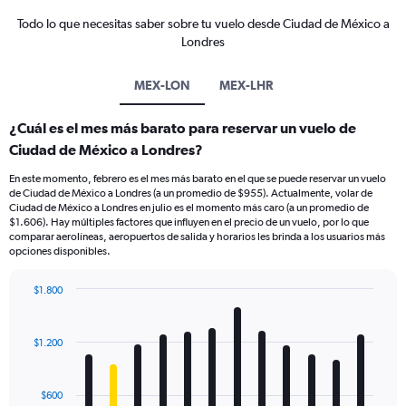
Todo lo que necesitas saber sobre tu vuelo desde Ciudad de México a
Londres
MEX-LON
MEX-LHR
¿Cuál es el mes más barato para reservar un vuelo de
Ciudad de México a Londres?
En este momento, febrero es el mes más barato en el que se puede reservar un vuelo
de Ciudad de México a Londres (a un promedio de $955). Actualmente, volar de
Ciudad de México a Londres en julio es el momento más caro (a un promedio de
$1.606). Hay múltiples factores que influyen en el precio de un vuelo, por lo que
comparar aerolíneas, aeropuertos de salida y horarios les brinda a los usuarios más
opciones disponibles.
$1.800
Bar
Chart
graphic.
chart
with
$1.200
12
bars.
$600
The