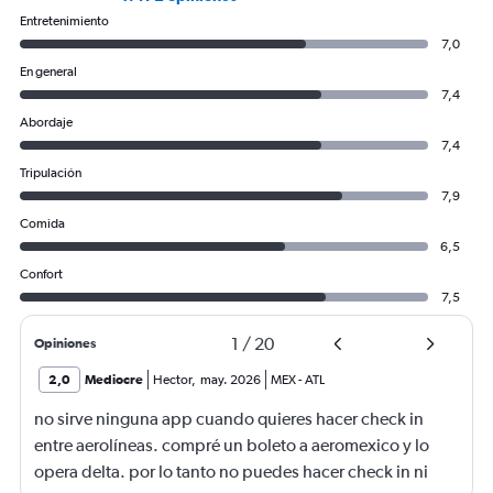
Entretenimiento
7,0
En general
7,4
Abordaje
7,4
Tripulación
7,9
Comida
6,5
Confort
7,5
1
/
20
Opiniones
2,0
Mediocre
Hector
,
may. 2026
MEX
-
ATL
no sirve ninguna app cuando quieres hacer check in
entre aerolíneas. compré un boleto a aeromexico y lo
opera delta. por lo tanto no puedes hacer check in ni