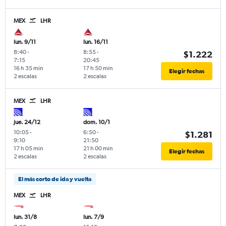
MEX
LHR
lun. 9/11
lun. 16/11
8:40
-
8:55
-
$1.222
7:15
20:45
16 h 35 min
17 h 50 min
Elegir fechas
2 escalas
2 escalas
MEX
LHR
jue. 24/12
dom. 10/1
10:05
-
6:50
-
$1.281
9:10
21:50
17 h 05 min
21 h 00 min
Elegir fechas
2 escalas
2 escalas
El más corto de ida y vuelta
MEX
LHR
lun. 31/8
lun. 7/9