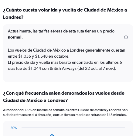
categories.
¿Cuánto cuesta volar ida y vuelta de Ciudad de México a
Range:
Londres?
7
categories.
The
Actualmente, las tarifas aéreas de esta ruta tienen un precio
chart
normal
.
has
1
Los vuelos de Ciudad de México a Londres generalmente cuestan
Y
entre $1.035 y $1.548 en octubre.
axis
El precio de ida y vuelta más barato encontrado en los últimos 5
displaying
días fue de $1.044 con British Airways (del 22 oct. al 7 nov.).
values.
Range:
0
to
4.5.
¿Con qué frecuencia salen demorados los vuelos desde
Ciudad de México a Londres?
Alrededor del 15 % de los vuelos semanales entre Ciudad de México y Londres han
sufrido retrasos en el último año, con un tiempo medio de retraso de 143 minutos.
30%
Line
Chart