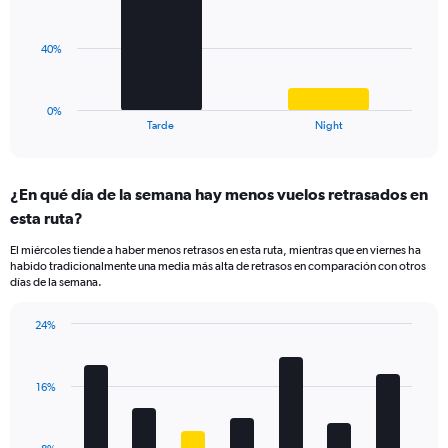
values.
bars.
Range:
0
The
40%
to
chart
30.
has
1
0%
X
End
Tarde
Night
of
axis
interactive
displaying
chart
categories.
¿En qué día de la semana hay menos vuelos retrasados en
Range:
esta ruta?
2
categories.
El miércoles tiende a haber menos retrasos en esta ruta, mientras que en viernes ha
The
habido tradicionalmente una media más alta de retrasos en comparación con otros
chart
días de la semana.
has
1
24%
Y
Bar
Chart
axis
graphic.
chart
displaying
with
values.
16%
7
Range:
bars.
0
to