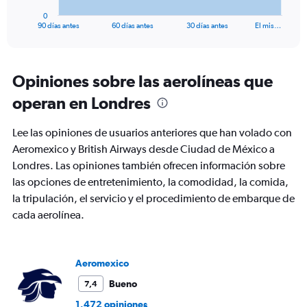
1
0
X
End
90 días antes
60 días antes
30 días antes
El mis…
of
axis
interactive
displaying
chart
categories.
Range:
Opiniones sobre las aerolíneas que
91
operan en Londres
categories.
The
chart
Lee las opiniones de usuarios anteriores que han volado con
has
Aeromexico y British Airways desde Ciudad de México a
1
Londres. Las opiniones también ofrecen información sobre
Y
axis
las opciones de entretenimiento, la comodidad, la comida,
displaying
la tripulación, el servicio y el procedimiento de embarque de
values.
cada aerolínea.
Range:
0
to
2400.
Aeromexico
Bueno
7,4
1.472 opiniones