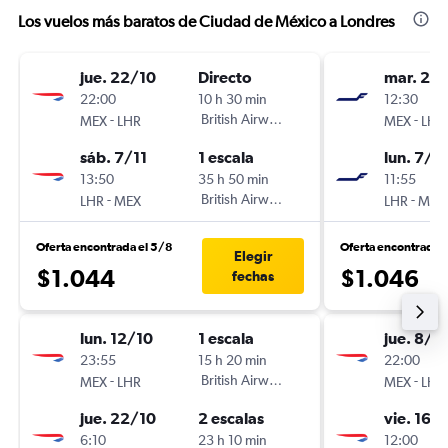
Los vuelos más baratos de Ciudad de México a Londres
jue. 22/10
Directo
mar. 24/
22:00
10 h 30 min
12:30
-
British Airways
-
MEX
LHR
MEX
LHR
sáb. 7/11
1 escala
lun. 7/1
13:50
35 h 50 min
11:55
-
British Airways
-
LHR
MEX
LHR
MEX
Oferta encontrada el 5/8
Oferta encontrada 
Elegir
$1.044
$1.046
fechas
lun. 12/10
1 escala
jue. 8/1
23:55
15 h 20 min
22:00
-
British Airways
-
MEX
LHR
MEX
LHR
jue. 22/10
2 escalas
vie. 16/
6:10
23 h 10 min
12:00