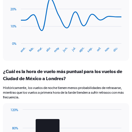
graphic.
chart
with
20%
14
data
points.
10%
The
chart
has
0%
ene.
abr.
jul.
oct.
mar.
jun.
sep.
dic.
feb.
may.
ago.
nov.
1
End
of
X
interactive
axis
chart
displaying
¿Cuál es la hora de vuelo más puntual para los vuelos de
categories.
Range:
Ciudad de México a Londres?
14
Históricamente, los vuelos de noche tienen menos probabilidades de retrasarse,
categories.
mientras que los vuelos a primera hora de la tarde tienden a sufrir retrasos con más
The
frecuencia.
chart
has
120%
1
Bar
Chart
Y
graphic.
chart
axis
with
displaying
80%
2