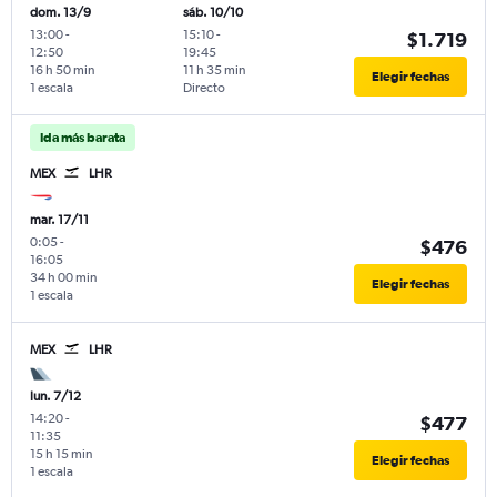
dom. 13/9
sáb. 10/10
13:00
-
15:10
-
$1.719
12:50
19:45
16 h 50 min
11 h 35 min
Elegir fechas
1 escala
Directo
Ida más barata
MEX
LHR
mar. 17/11
0:05
-
$476
16:05
34 h 00 min
Elegir fechas
1 escala
MEX
LHR
lun. 7/12
14:20
-
$477
11:35
15 h 15 min
Elegir fechas
1 escala