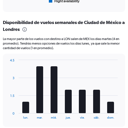
Flight availability
X
End
of
axis
interactive
displaying
chart
categories.
Disponibilidad de vuelos semanales de Ciudad de México a
Range:
Londres
6
categories.
La mayor parte de los vuelos con destino a LON salen de MEX los días martes (4 en
The
promedio). Tendrás menos opciones de vuelos los días lunes, ya que sale la menor
chart
cantidad de vuelos (1 en promedio).
has
1
4.5
Y
Bar
Chart
axis
graphic.
chart
displaying
with
Number
3
7
of
bars.
flights.
Range:
The
1.5
0
chart
to
has
30.
1
0
X
End
lun.
mar.
mié.
jue.
vie.
sáb.
dom.
of
axis
interactive
displaying
chart