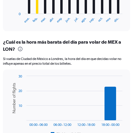
chart
has
0
1
mar.
jun.
sep.
dic.
ene.
abr.
jul.
oct.
feb.
may.
ago.
nov.
X
End
of
axis
interactive
displaying
chart
categories.
¿Cuál es la hora más barata del día para volar de MEX a
Range:
LON?
12
categories.
Si vuelas de Ciudad de México a Londres, la hora del día en que decidas volar no
The
influye apenas en el precio total de los billetes.
chart
has
30
1
Bar
Y
Chart
Number of flights
graphic.
chart
axis
20
with
displaying
6
values.
bars.
Range:
10
0
The
to
chart
1800.
has
00:00 - 06:00
06:00 - 12:00
12:00 - 18:00
18:00 - 00:00
1