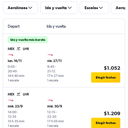
Aerolíneas
Ida y vuelta
Escalas
Aerop
Depart
Ida y vuelta
Ida y vuelta más barata
MEX
LHR
lun. 16/11
vie. 27/11
0:05
-
9:45
-
$1.052
20:45
21:12
14 h 40 min
17 h 27 min
Elegir fechas
1 escala
1 escala
MEX
LHR
mié. 23/9
mié. 30/9
14:00
-
12:15
-
$1.209
12:35
22:20
15 h 35 min
17 h 05 min
Elegir fechas
1 escala
1 escala