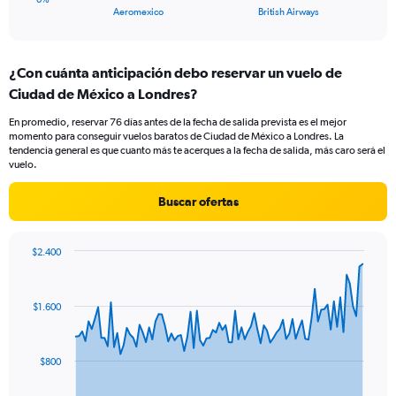
X
End
Aeromexico
British Airways
of
axis
interactive
displaying
chart
categories.
¿Con cuánta anticipación debo reservar un vuelo de
Range:
Ciudad de México a Londres?
2
categories.
En promedio, reservar 76 días antes de la fecha de salida prevista es el mejor
The
momento para conseguir vuelos baratos de Ciudad de México a Londres. La
chart
tendencia general es que cuanto más te acerques a la fecha de salida, más caro será el
has
vuelo.
1
Y
Buscar ofertas
axis
displaying
values.
$2.400
Range:
Chart
Chart
0
graphic.
with
to
91
$1.600
data
18.
points.
The
$800
chart
has