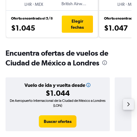
-
British Airways
-
LHR
MEX
LHR
MEX
Oferta encontrada el 5/8
Oferta encontrada 
Elegir
$1.045
$1.047
fechas
Encuentra ofertas de vuelos de
Ciudad de México a Londres
Vuelo de ida y vuelta desde
$1.044
De Aeropuerto Internacional de la Ciudad de México a Londres
Vuelo de 
(LON)
Buscar ofertas