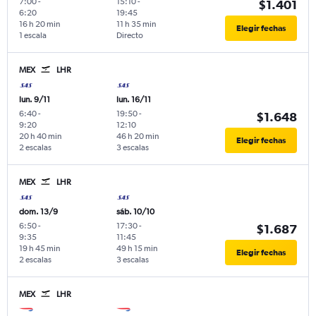
7:00
-
15:10
-
$1.401
6:20
19:45
16 h 20 min
11 h 35 min
Elegir fechas
1 escala
Directo
MEX
LHR
lun. 9/11
lun. 16/11
6:40
-
19:50
-
$1.648
9:20
12:10
20 h 40 min
46 h 20 min
Elegir fechas
2 escalas
3 escalas
MEX
LHR
dom. 13/9
sáb. 10/10
6:50
-
17:30
-
$1.687
9:35
11:45
19 h 45 min
49 h 15 min
Elegir fechas
2 escalas
3 escalas
MEX
LHR