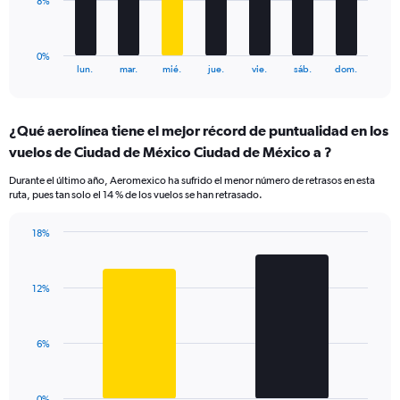
The
8%
120.
chart
has
1
0%
X
End
lun.
mar.
mié.
jue.
vie.
sáb.
dom.
of
axis
interactive
displaying
chart
categories.
¿Qué aerolínea tiene el mejor récord de puntualidad en los
Range:
vuelos de Ciudad de México Ciudad de México a ?
7
categories.
Durante el último año, Aeromexico ha sufrido el menor número de retrasos en esta
The
ruta, pues tan solo el 14 % de los vuelos se han retrasado.
chart
has
18%
1
Bar
Chart
Y
graphic.
chart
axis
with
displaying
12%
2
values.
bars.
Range:
0
The
6%
to
chart
24.
has
1
0%