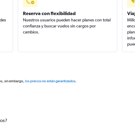
Reserva con flexibilidad
Via
edes
Nuestros usuarios pueden hacer planes con total
Mill
confianza y buscar vuelos sin cargos por
enco
cambios.
plan
info
pued
os, sin embargo,
los precios no están garantizados
.
tos?