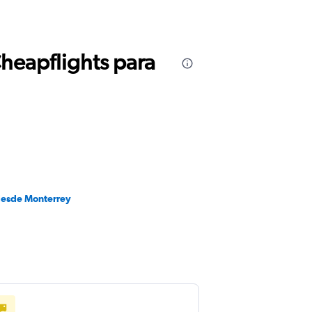
Cheapflights para
desde Monterrey