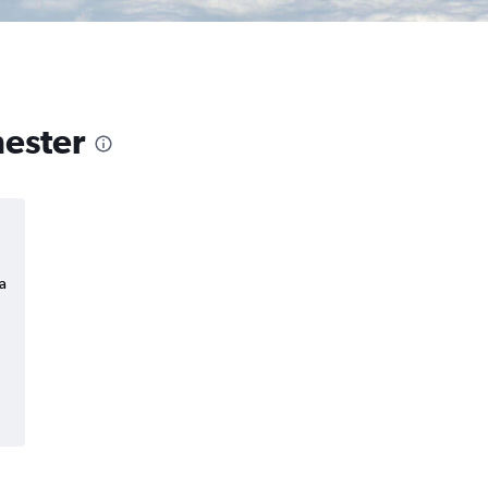
hester
a