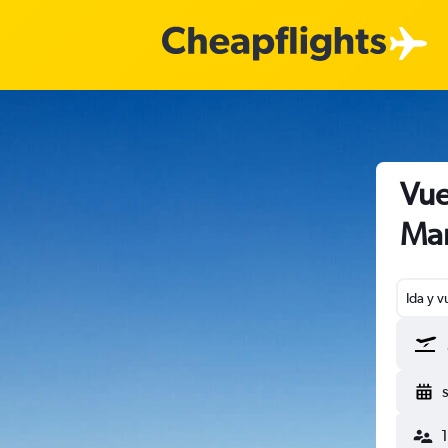
Vue
Man
Ida y v