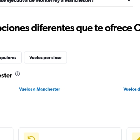
lase ejecutiva de Monterrey a Manchester?
ciones diferentes que te ofrece 
opulares
Vuelos por clase
ster
Vuelos a Manchester
Vuelos 