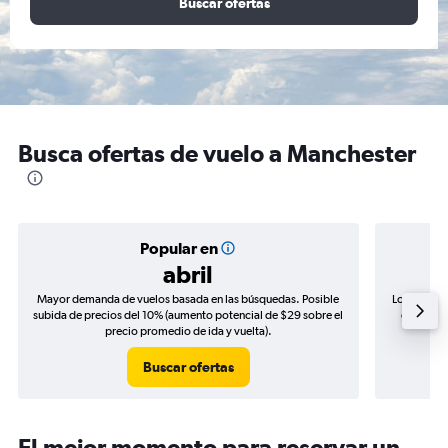
Buscar ofertas
Busca ofertas de vuelo a Manchester
Popular en
abril
Mayor demanda de vuelos basada en las búsquedas. Posible
Los precio
subida de precios del 10% (aumento potencial de $29 sobre el
de precio
precio promedio de ida y vuelta).
Buscar ofertas
El mejor momento para reservar un