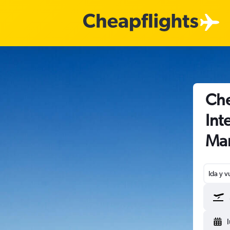
Che
Int
Ma
Ida y v