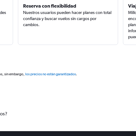
Reserva con flexibilidad
Via
edes
Nuestros usuarios pueden hacer planes con total
Mill
confianza y buscar vuelos sin cargos por
enco
cambios.
plan
info
pued
os, sin embargo,
los precios no están garantizados
.
tos?