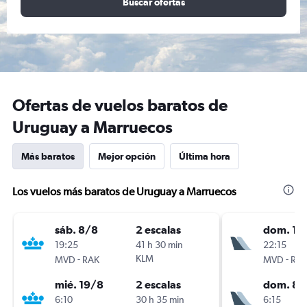
Buscar ofertas
Ofertas de vuelos baratos de
Uruguay a Marruecos
Más baratos
Mejor opción
Última hora
Los vuelos más baratos de Uruguay a Marruecos
sáb. 8/8
2 escalas
dom. 1/1
19:25
41 h 30 min
22:15
-
KLM
-
MVD
RAK
MVD
RA
mié. 19/8
2 escalas
dom. 8/
6:10
30 h 35 min
6:15