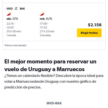
MVD
RAK
sáb. 7/11
mié. 11/11
22:15
-
17:00
-
$2.158
13:05
17:25
35 h 50 min
27 h 25 min
Elegir fechas
1 escala
2 escalas
Precio más barato
El mejor momento para reservar un
vuelo de Uruguay a Marruecos
¿Tienes un calendario flexible? Descubre la época ideal para
volar a Marruecosdesde Uruguay con nuestro gráfico de
predicción de precios.
MVD-RAK