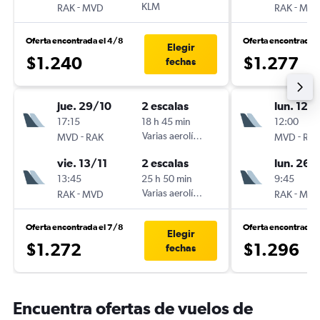
-
KLM
-
RAK
MVD
RAK
MV
Oferta encontrada el 4/8
Oferta encontrada 
Elegir
$1.240
$1.277
fechas
jue. 29/10
2 escalas
lun. 12/
17:15
18 h 45 min
12:00
-
Varias aerolíneas
-
MVD
RAK
MVD
RA
vie. 13/11
2 escalas
lun. 26/
13:45
25 h 50 min
9:45
-
Varias aerolíneas
-
RAK
MVD
RAK
MV
Oferta encontrada el 7/8
Oferta encontrada 
Elegir
$1.272
$1.296
fechas
Encuentra ofertas de vuelos de