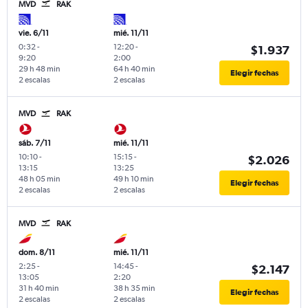
MVD
RAK
vie. 6/11
mié. 11/11
0:32
-
12:20
-
$1.937
9:20
2:00
29 h 48 min
64 h 40 min
Elegir fechas
2 escalas
2 escalas
MVD
RAK
sáb. 7/11
mié. 11/11
10:10
-
15:15
-
$2.026
13:15
13:25
48 h 05 min
49 h 10 min
Elegir fechas
2 escalas
2 escalas
MVD
RAK
dom. 8/11
mié. 11/11
2:25
-
14:45
-
$2.147
13:05
2:20
31 h 40 min
38 h 35 min
Elegir fechas
2 escalas
2 escalas