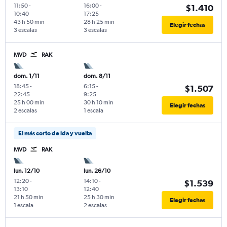
11:50
-
16:00
-
$1.410
10:40
17:25
43 h 50 min
28 h 25 min
Elegir fechas
3 escalas
3 escalas
MVD
RAK
dom. 1/11
dom. 8/11
18:45
-
6:15
-
$1.507
22:45
9:25
25 h 00 min
30 h 10 min
Elegir fechas
2 escalas
1 escala
El más corto de ida y vuelta
MVD
RAK
lun. 12/10
lun. 26/10
12:20
-
14:10
-
$1.539
13:10
12:40
21 h 50 min
25 h 30 min
Elegir fechas
1 escala
2 escalas