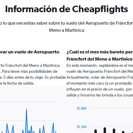
Información de Cheapflights
 lo que necesitas saber sobre tu vuelo del Aeropuerto de Fráncfor
Meno a Martinica
rvar un vuelo de Aeropuerto
¿Cuál es el mes más barato pa
Fráncfort del Meno a Martinica
rto Fráncfort del Meno a Martinica
En este momento, septiembre es el me
 Para tener más posibilidades de
vuelo de Aeropuerto Fráncfort del Me
r 5 días antes de tu viaje. Es probable
Actualmente, volar de Aeropuerto Frá
e la fecha de salida.
el momento más caro (a un promedio d
influyen en el precio de un vuelo, po
salida y horarios les brinda a los usu
$1.800
Bar
Chart
graphic.
chart
with
$1.200
12
bars.