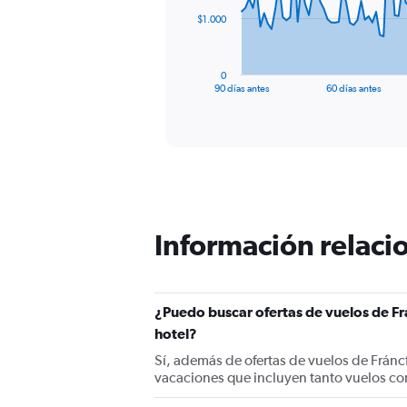
The
$1.000
chart
has
1
0
X
End
90 días antes
60 días antes
of
axis
interactive
displaying
chart
categories.
Range:
91
categories.
The
chart
Información relacio
has
1
Y
axis
displaying
¿Puedo buscar ofertas de vuelos de Fr
values.
hotel?
Range:
Sí, además de ofertas de vuelos de Fránc
0
vacaciones que incluyen tanto vuelos co
to
3000.