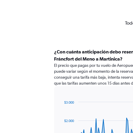
Todo
¿Con cuánta anticipación debo rese
Fráncfort del Meno a Martinica?
El precio que pagas por tu vuelo de Aeropue
puede variar según el momento de la reserva.
conseguir una tarifa más baja, intenta reserva
que las tarifas aumenten unos 15 días antes d
$3.000
Chart
Chart
graphic.
with
91
$2.000
data
points.