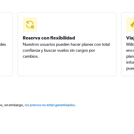
Reserva con flexibilidad
Via
edes
Nuestros usuarios pueden hacer planes con total
Mill
confianza y buscar vuelos sin cargos por
enco
cambios.
plan
info
pued
os, sin embargo,
los precios no están garantizados
.