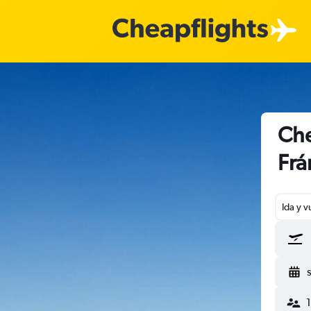
Che
Frá
Ida y v