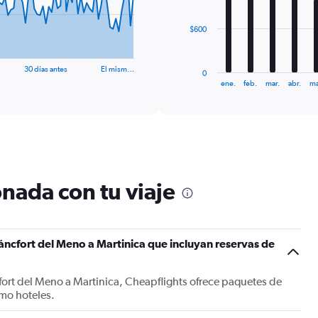
The
$600
chart
has
1
30 días antes
El mism…
0
X
End
ene.
feb.
mar.
abr.
ma
of
axis
interactive
displaying
chart
categories.
Range:
12
categories.
The
nada con tu viaje
chart
has
1
Y
áncfort del Meno a Martinica que incluyan reservas de
axis
displaying
values.
fort del Meno a Martinica, Cheapflights ofrece paquetes de
Range:
mo hoteles.
0
to