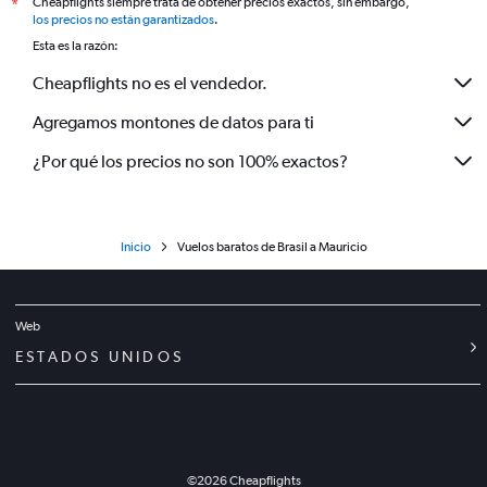
Cheapflights siempre trata de obtener precios exactos, sin embargo,
*
los precios no están garantizados
.
Esta es la razón:
Cheapflights no es el vendedor.
Agregamos montones de datos para ti
¿Por qué los precios no son 100% exactos?
Inicio
Vuelos baratos de Brasil a Mauricio
Web
ESTADOS UNIDOS
©
2026
Cheapflights