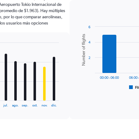
Aeropuerto Tokio Internacional de
 promedio de $1.963). Hay múltiples
lo, por lo que comparar aerolíneas,
a los usuarios más opciones
6
Bar
Chart
Number of flights
graphic.
chart
4
with
6
bars.
2
The
chart
has
00:00 - 06:00
06:00 
1
Fl
X
End
of
axis
interactive
displaying
chart
jul.
ago.
sep.
oct.
nov.
dic.
categories.
Range:
6
categories.
The
chart