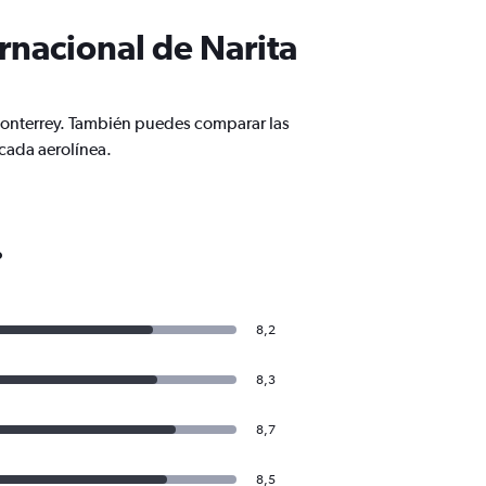
rnacional de Narita
Monterrey. También puedes comparar las
cada aerolínea.
o
8,2
8,3
8,7
8,5