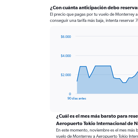
¿Con cuánta anticipación debo reservar
El precio que pagas por tu vuelo de Monterrey a
conseguir una tarifa más baja, intenta reservar 7
$6.000
Chart
Chart
graphic.
with
91
$4.000
data
points.
The
$2.000
chart
has
1
0
X
End
90 días antes
of
axis
interactive
displaying
chart
categories.
¿Cuál es el mes más barato para res
Range:
Aeropuerto Tokio Internacional de N
91
En este momento, noviembre es el mes más b
categories.
vuelo de Monterrey a Aeropuerto Tokio Inter