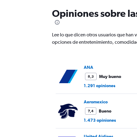
categories.
The
Opiniones sobre la
chart
has
1
Y
Lee lo que dicen otros usuarios que ha
axis
displaying
opciones de entretenimiento, comodidad
values.
Range:
0
to
ANA
2400.
Muy bueno
8,3
1.291 opiniones
Aeromexico
Bueno
7,4
1.473 opiniones
United Airlines