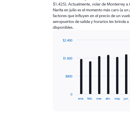
The
$1.425). Actualmente, volar de Monterrey a 
chart
Narita en julio es el momento más caro (a un
has
factores que influyen en el precio de un vue
1
aeropuertos de salida y horarios les brinda 
Y
disponibles.
axis
displaying
values.
$2.400
Range:
Bar
Chart
0
graphic.
chart
with
to
$1.600
12
6000.
bars.
The
$800
chart
has
1
0
X
End
ene.
feb.
mar.
abr.
may.
jun.
of
axis
interactive
displaying
chart
categories.
Range:
12