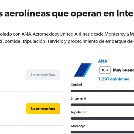
has
1
s aerolíneas que operan en Inte
Y
axis
displaying
Number
n volado con ANA,AeromexicoyUnited Airlines desde Monterrey a 
of
, comida, tripulación, servicio y procedimiento de embarque de 
flights.
Range:
0
to
ANA
6.
Muy buen
8,3
Leer reseñas
1.291 opiniones
Confort
En general
Leer reseñas
Tripulación
Abordaje