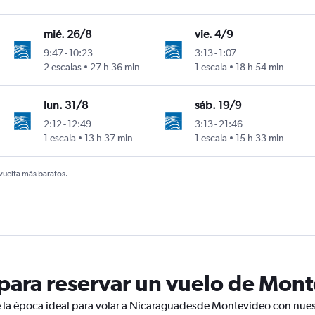
mié. 26/8
vie. 4/9
9:47
-
10:23
3:13
-
1:07
C. Sandino
2 escalas
27 h 36 min
1 escala
18 h 54 min
lun. 31/8
sáb. 19/9
2:12
-
12:49
3:13
-
21:46
C. Sandino
1 escala
13 h 37 min
1 escala
15 h 33 min
 vuelta más baratos.
ara reservar un vuelo de Mont
e la época ideal para volar a Nicaraguadesde Montevideo con nuest