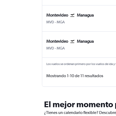
Montevideo
Managua
Montevideo Internacional de Carrasco
Managua Internacional Augusto 
MVD
-
MGA
Montevideo
Managua
Montevideo Internacional de Carrasco
Managua Internacional Augusto 
MVD
-
MGA
Los vuelos se ordenan primero por los vuelos de ida y
Mostrando 1-10 de 11 resultados
El mejor momento p
¿Tienes un calendario flexible? Descubr