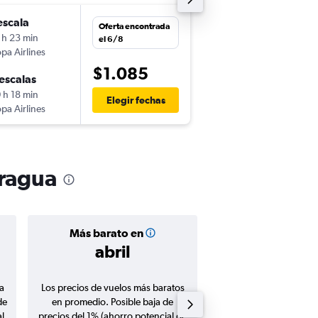
escala
mié. 4/11
Oferta encontrada
 h 23 min
7:05
el 6/8
pa Airlines
-
MVD
MGA
$1.085
escalas
mié. 11/11
 h 18 min
5:20
Elegir fechas
pa Airlines
-
MGA
MVD
aragua
Más barato en
Precio prom
abril
$956
a
Los precios de vuelos más baratos
Promedio de vuelos de 
de
en promedio. Posible baja de
en agosto 20
l
precios del 1% (ahorro potencial de