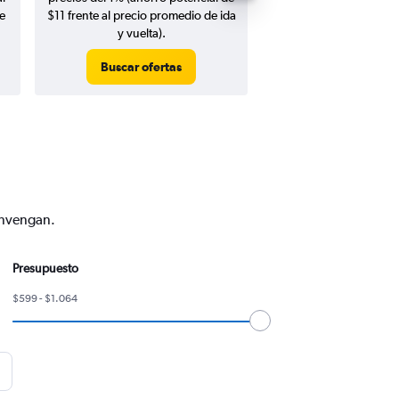
e
$11 frente al precio promedio de ida
y vuelta).
Buscar ofertas
Buscar ofert
onvengan.
Presupuesto
$599 - $1.064