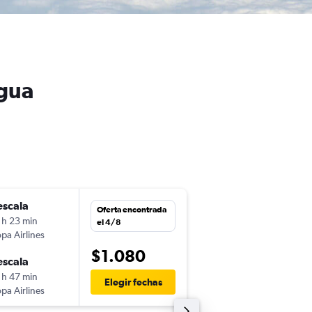
agua
escala
mar. 1/9
Oferta encontrada
 h 23 min
7:05
el 4/8
pa Airlines
-
MVD
MGA
$1.080
escala
dom. 20/9
 h 47 min
19:30
Elegir fechas
pa Airlines
-
MGA
MVD