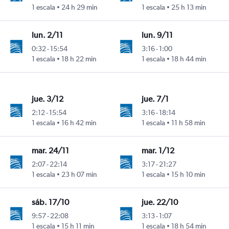
C. Sandino
1 escala
24 h 29 min
1 escala
25 h 13 min
lun. 2/11
lun. 9/11
0:32
-
15:54
3:16
-
1:00
C. Sandino
1 escala
18 h 22 min
1 escala
18 h 44 min
jue. 3/12
jue. 7/1
2:12
-
15:54
3:16
-
18:14
C. Sandino
1 escala
16 h 42 min
1 escala
11 h 58 min
mar. 24/11
mar. 1/12
2:07
-
22:14
3:17
-
21:27
C. Sandino
1 escala
23 h 07 min
1 escala
15 h 10 min
sáb. 17/10
jue. 22/10
9:57
-
22:08
3:13
-
1:07
C. Sandino
1 escala
15 h 11 min
1 escala
18 h 54 min