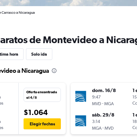
e Carrasco a Nicaragua
baratos de Montevideo a Nicar
tima hora
Solo ida
evideo a Nicaragua
dom. 16/8
1 
Oferta encontrada
n
9:47
15
el 4/8
es
-
Co
MVD
MGA
$1.064
sáb. 29/8
1 
n
3:14
18
Elegir fechas
es
-
Co
MGA
MVD