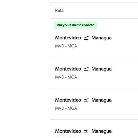
Ruta
Ida y vuelta más barata
Montevideo
Managua
Montevideo Internacional de Carrasco
Managua Internacional Augusto 
MVD
-
MGA
Montevideo
Managua
Montevideo Internacional de Carrasco
Managua Internacional Augusto 
MVD
-
MGA
Montevideo
Managua
Montevideo Internacional de Carrasco
Managua Internacional Augusto 
MVD
-
MGA
Montevideo
Managua