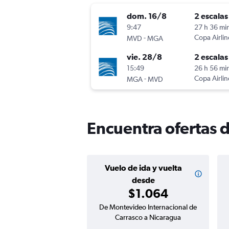
dom. 16/8
2 escalas
9:47
27 h 36 mi
-
Copa Airlin
MVD
MGA
vie. 28/8
2 escalas
15:49
26 h 56 mi
-
Copa Airlin
MGA
MVD
Encuentra ofertas 
Vuelo de ida y vuelta
desde
$1.064
De Montevideo Internacional de
Carrasco a Nicaragua