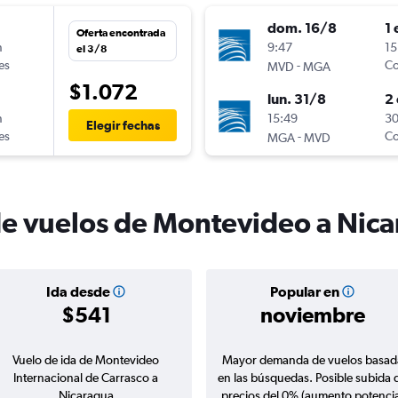
dom. 16/8
1 
Oferta encontrada
n
9:47
15
el 3/8
es
-
Co
MVD
MGA
$1.072
lun. 31/8
2 
n
15:49
30
Elegir fechas
es
-
Co
MGA
MVD
de vuelos de Montevideo a Nic
Ida desde
Popular en
$541
noviembre
Vuelo de ida de Montevideo
Mayor demanda de vuelos basad
Internacional de Carrasco a
en las búsquedas. Posible subida 
Nicaragua
precios del 0% (aumento potencia