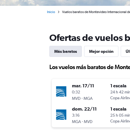
Inicio
Vuelos baratos de Montevideo Internacional d
Ofertas de vuelos 
Más baratos
Mejor opción
Úl
Los vuelos más baratos de Mont
mar. 17/11
1 escala
0:32
24 h 42 mi
-
Copa Airlin
MVD
MGA
dom. 22/11
1 escala
3:16
25 h 05 mi
-
Copa Airlin
MGA
MVD