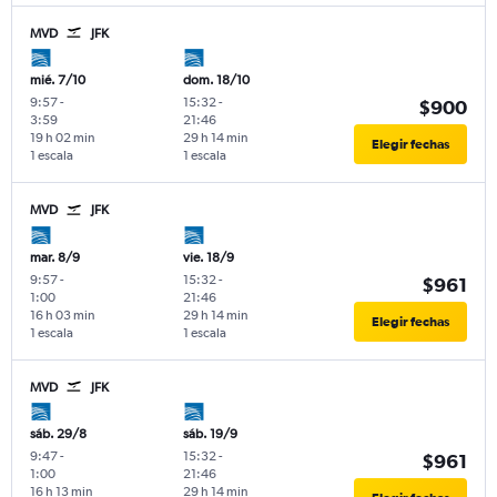
MVD
JFK
mié. 7/10
dom. 18/10
9:57
-
15:32
-
$900
3:59
21:46
19 h 02 min
29 h 14 min
Elegir fechas
1 escala
1 escala
MVD
JFK
mar. 8/9
vie. 18/9
9:57
-
15:32
-
$961
1:00
21:46
16 h 03 min
29 h 14 min
Elegir fechas
1 escala
1 escala
MVD
JFK
sáb. 29/8
sáb. 19/9
9:47
-
15:32
-
$961
1:00
21:46
16 h 13 min
29 h 14 min