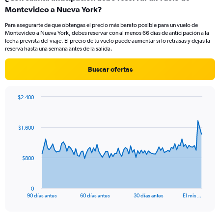
Range:
Montevideo a Nueva York?
5
categories.
Para asegurarte de que obtengas el precio más barato posible para un vuelo de
The
Montevideo a Nueva York, debes reservar con al menos 66 días de anticipación a la
chart
fecha prevista del viaje. El precio de tu vuelo puede aumentar si lo retrasas y dejas la
has
reserva hasta una semana antes de la salida.
1
Y
Buscar ofertas
axis
displaying
values.
$2.400
Range:
Chart
Chart
0
graphic.
with
to
91
$1.600
data
360.
points.
The
$800
chart
has
1
0
X
End
90 días antes
60 días antes
30 días antes
El mis…
of
axis
interactive
displaying
chart