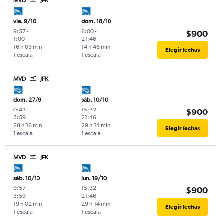
MVD
JFK
vie. 9/10
dom. 18/10
9:57
-
6:00
-
$900
1:00
21:46
16 h 03 min
14 h 46 min
Elegir fechas
1 escala
1 escala
MVD
JFK
dom. 27/9
sáb. 10/10
0:43
-
15:32
-
$900
3:59
21:46
28 h 16 min
29 h 14 min
Elegir fechas
1 escala
1 escala
MVD
JFK
sáb. 10/10
lun. 19/10
9:57
-
15:32
-
$900
3:59
21:46
19 h 02 min
29 h 14 min
Elegir fechas
1 escala
1 escala