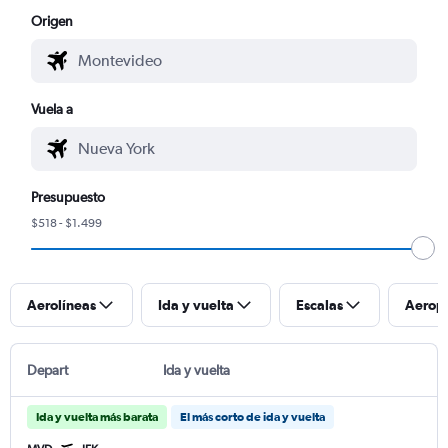
Origen
Vuela a
Presupuesto
$518 - $1.499
Aerolíneas
Ida y vuelta
Escalas
Aerop
Depart
Ida y vuelta
Ida y vuelta más barata
El más corto de ida y vuelta