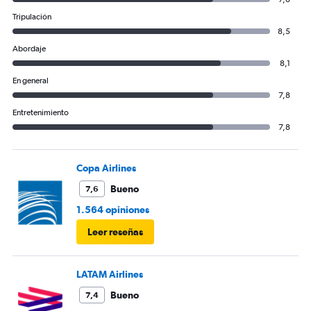
Tripulación
8,5
Abordaje
8,1
En general
7,8
Entretenimiento
7,8
Copa Airlines
Bueno
7,6
1.564 opiniones
Leer reseñas
LATAM Airlines
Bueno
7,4