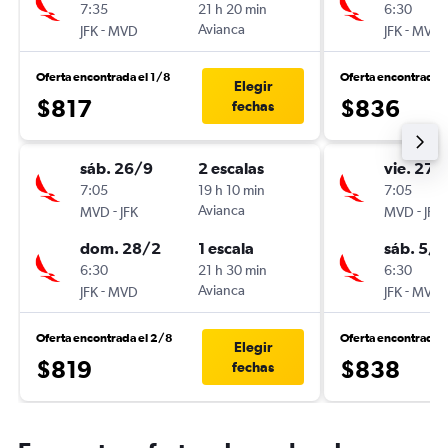
7:35
21 h 20 min
6:30
-
Avianca
-
JFK
MVD
JFK
MVD
Oferta encontrada el 1/8
Oferta encontrada 
Elegir
$817
$836
fechas
sáb. 26/9
2 escalas
vie. 27/
7:05
19 h 10 min
7:05
-
Avianca
-
MVD
JFK
MVD
JFK
dom. 28/2
1 escala
sáb. 5/1
6:30
21 h 30 min
6:30
-
Avianca
-
JFK
MVD
JFK
MVD
Oferta encontrada el 2/8
Oferta encontrada 
Elegir
$819
$838
fechas