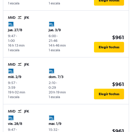
Elegir fechas
1 escala
1 escala
MVD
JFK
jue. 27/8
jue. 3/9
9:47
-
6:00
-
$961
1:00
21:46
16 h 13 min
14 h 46 min
Elegir fechas
1 escala
1 escala
MVD
JFK
mié. 2/9
dom. 7/3
9:57
-
2:10
-
$961
3:59
0:29
19 h 02 min
20 h 19 min
Elegir fechas
1 escala
1 escala
MVD
JFK
vie. 28/8
mar. 1/9
9:47
-
15:32
-
$961