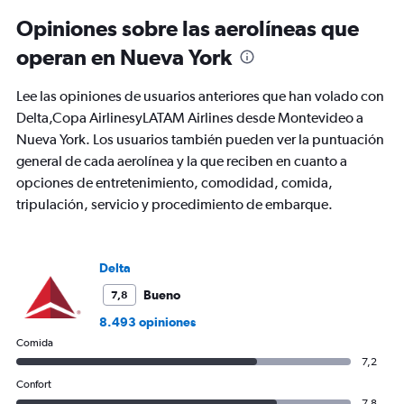
categories.
Range:
Opiniones sobre las aerolíneas que
91
operan en Nueva York
categories.
The
chart
Lee las opiniones de usuarios anteriores que han volado con
has
Delta,Copa AirlinesyLATAM Airlines desde Montevideo a
1
Nueva York. Los usuarios también pueden ver la puntuación
Y
axis
general de cada aerolínea y la que reciben en cuanto a
displaying
opciones de entretenimiento, comodidad, comida,
values.
tripulación, servicio y procedimiento de embarque.
Range:
0
to
2400.
Delta
Bueno
7,8
8.493 opiniones
Comida
7,2
Confort
7,8