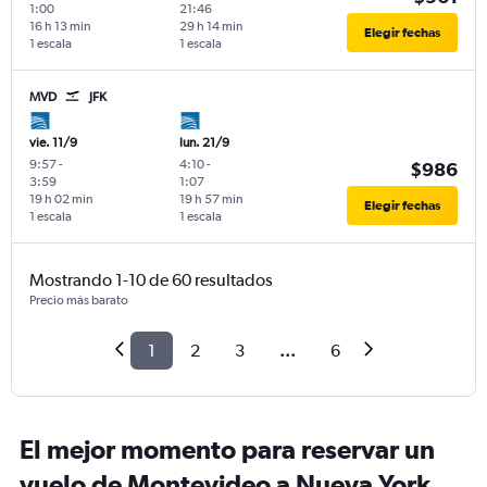
1:00
21:46
16 h 13 min
29 h 14 min
Elegir fechas
1 escala
1 escala
MVD
JFK
vie. 11/9
lun. 21/9
9:57
-
4:10
-
$986
3:59
1:07
19 h 02 min
19 h 57 min
Elegir fechas
1 escala
1 escala
Mostrando 1-10 de 60 resultados
Precio más barato
1
2
3
...
6
El mejor momento para reservar un
vuelo de Montevideo a Nueva York