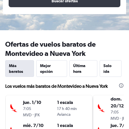
Buscar ofertas
Ofertas de vuelos baratos de
Montevideo a Nueva York
Más
Mejor
Última
Solo
baratos
opción
hora
ida
Los vuelos más baratos de Montevideo a Nueva York
dom.
jue. 1/10
1 escala
20/12
7:05
17 h 40 min
7:05
-
Avianca
MVD
JFK
-
MVD
JFK
mié. 7/10
1 escala
jue. 7/1