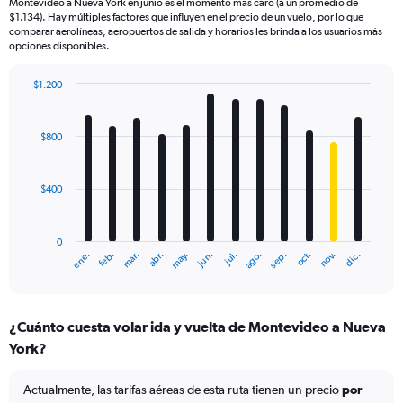
Montevideo a Nueva York en junio es el momento más caro (a un promedio de
$1.134). Hay múltiples factores que influyen en el precio de un vuelo, por lo que
comparar aerolíneas, aeropuertos de salida y horarios les brinda a los usuarios más
opciones disponibles.
$1.200
Bar
Chart
graphic.
chart
with
$800
12
bars.
$400
The
chart
has
0
1
mar.
jun.
sep.
dic.
ene.
abr.
jul.
oct.
feb.
may.
ago.
nov.
X
End
of
axis
interactive
displaying
chart
categories.
¿Cuánto cuesta volar ida y vuelta de Montevideo a Nueva
Range:
York?
12
categories.
The
Actualmente, las tarifas aéreas de esta ruta tienen un precio
por
chart