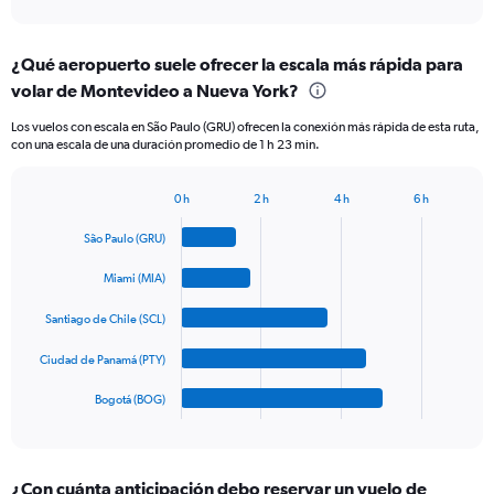
axis
interactive
displaying
chart
categories.
¿Qué aeropuerto suele ofrecer la escala más rápida para
Range:
volar de Montevideo a Nueva York?
5
categories.
Los vuelos con escala en São Paulo (GRU) ofrecen la conexión más rápida de esta ruta,
The
con una escala de una duración promedio de 1 h 23 min.
chart
has
1
0 h
2 h
4 h
6 h
Bar
Y
Chart
graphic.
chart
axis
São Paulo (GRU)
with
displaying
5
values.
Miami (MIA)
bars.
Range:
0
Santiago de Chile (SCL)
The
to
chart
Ciudad de Panamá (PTY)
1200.
has
1
Bogotá (BOG)
X
End
of
axis
interactive
displaying
chart
categories.
¿Con cuánta anticipación debo reservar un vuelo de