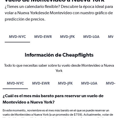
¿Tienes un calendario flexible? Descubre la época ideal para
volar a Nueva Yorkdesde Montevideo con nuestro gráfico de
predicción de precios.
MVD-NYC
MVD-EWR
MVD-JFK
MVD-LGA
MVD-
Información de Cheapflights
Todo lo que necesitas saber sobre tu vuelo desde Montevideo a Nueva
York
MVD-NYC
MVD-EWR
MVD-JFK
MVD-LGA
MVD-
¿Cuál es el mes más barato para reservar un vuelo de
Montevideo a Nueva York?
En este momento, noviembre es el mes más barato en el que se puede reservar un
vuelo de Montevideo a Nueva York (a un promedio de $759). Actualmente, volar de