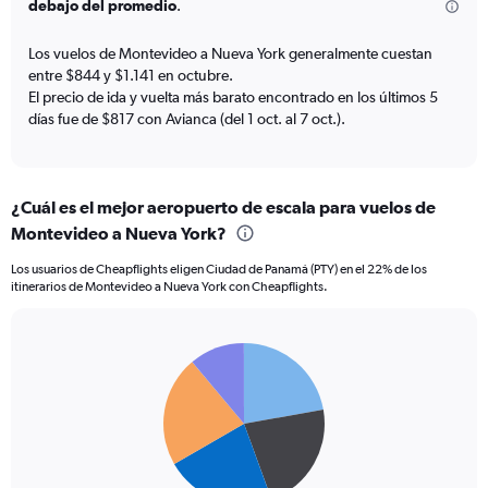
debajo del promedio
.
has
1
Los vuelos de Montevideo a Nueva York generalmente cuestan
Y
entre $844 y $1.141 en octubre.
axis
El precio de ida y vuelta más barato encontrado en los últimos 5
displaying
días fue de $817 con Avianca (del 1 oct. al 7 oct.).
values.
Range:
0
to
1200.
¿Cuál es el mejor aeropuerto de escala para vuelos de
Montevideo a Nueva York?
Los usuarios de Cheapflights eligen Ciudad de Panamá (PTY) en el 22% de los
itinerarios de Montevideo a Nueva York con Cheapflights.
Pie
Chart
graphic.
chart
with
5
slices.