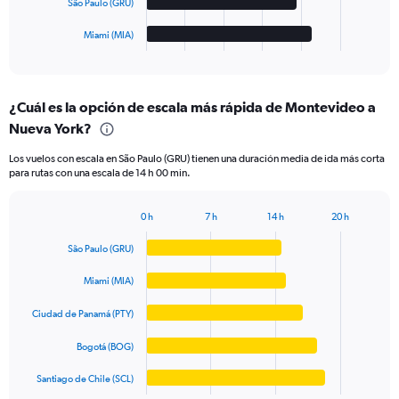
São Paulo (GRU)
has
1
Miami (MIA)
X
End
of
axis
interactive
displaying
chart
categories.
¿Cuál es la opción de escala más rápida de Montevideo a
Range:
Nueva York?
5
categories.
Los vuelos con escala en São Paulo (GRU) tienen una duración media de ida más corta
The
para rutas con una escala de 14 h 00 min.
chart
has
1
0 h
7 h
14 h
20 h
Bar
Y
Chart
graphic.
chart
axis
São Paulo (GRU)
with
displaying
5
values.
Miami (MIA)
bars.
Range:
0
Ciudad de Panamá (PTY)
The
to
chart
Bogotá (BOG)
1250.
has
1
Santiago de Chile (SCL)
X
End
of