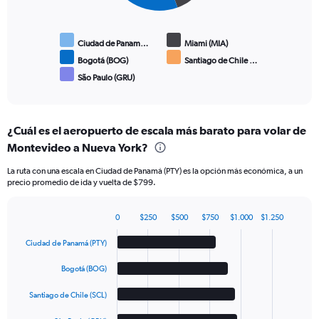
Ciudad de Panam…
Miami (MIA)
Bogotá (BOG)
Santiago de Chile …
São Paulo (GRU)
End
of
interactive
chart
¿Cuál es el aeropuerto de escala más barato para volar de
Montevideo a Nueva York?
La ruta con una escala en Ciudad de Panamá (PTY) es la opción más económica, a un
precio promedio de ida y vuelta de $799.
0
$250
$500
$750
$1.000
$1.250
Bar
Chart
graphic.
chart
Ciudad de Panamá (PTY)
with
5
Bogotá (BOG)
bars.
Santiago de Chile (SCL)
The
chart