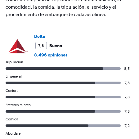
chart
comodidad, la comida, la tripulación, el servicio y el
has
1
procedimiento de embarque de cada aerolínea.
Y
axis
displaying
Delta
values.
Range:
Bueno
7,8
0
8.496 opiniones
to
600.
Tripulación
8,5
En general
7,8
Confort
7,8
Entretenimiento
7,8
Comida
7,2
Abordaje