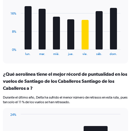
Bar
Chart
axis
graphic.
chart
displaying
with
values.
16%
7
Range:
bars.
0
to
The
8%
24.
chart
has
1
0%
X
End
lun.
mar.
mié.
jue.
vie.
sáb.
dom.
of
axis
interactive
displaying
chart
categories.
¿Qué aerolínea tiene el mejor récord de puntualidad en los
Range:
vuelos de Santiago de los Caballeros Santiago de los
7
categories.
Caballeros a ?
The
chart
Durante el último año, Delta ha sufrido el menor número de retrasos en esta ruta, pues
tan solo el 11 % de los vuelos se han retrasado.
has
1
Y
24%
axis
Bar
Chart
graphic.
chart
displaying
with