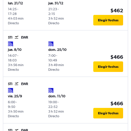
lun. 21/12
jue. 31/12
14:25
-
21:23
-
$462
17:28
2:15
4 h 03 min
3 h 52 min
Elegir fechas
Directo
Directo
STI
EWR
jue. 8/10
dom. 25/10
14:07
-
7:00
-
$466
18:03
10:49
3 h 56 min
3 h 49 min
Elegir fechas
Directo
Directo
STI
EWR
vie. 25/9
dom. 11/10
6:00
-
19:00
-
$466
9:50
22:52
3 h 50 min
3 h 52 min
Elegir fechas
Directo
Directo
STI
EWR