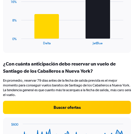
values.
16%
2
Range:
bars.
0
to
The
8%
24.
chart
has
1
0%
X
End
Delta
JetBlue
of
axis
interactive
displaying
chart
categories.
¿Con cuánta anticipación debo reservar un vuelo de
Range:
Santiago de los Caballeros a Nueva York?
2
categories.
En promedio, reservar 79 días antes de la fecha de salida prevista es el mejor
The
momento para conseguir vuelos baratos de Santiago de los Caballeros a Nueva York.
chart
La tendencia general es que cuanto más te acerques a la fecha de salida, más caro será
has
el vuelo.
1
Y
Buscar ofertas
axis
displaying
values.
$600
Range:
Chart
Chart
0