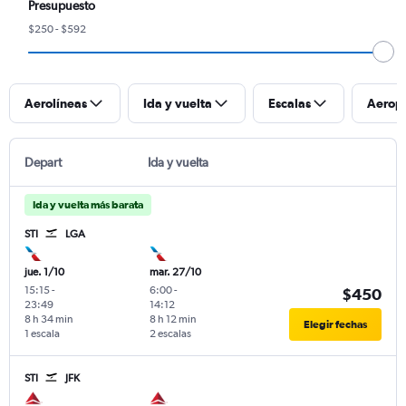
Presupuesto
$250 - $592
Aerolíneas
Ida y vuelta
Escalas
Aerop
Depart
Ida y vuelta
Ida y vuelta más barata
STI
LGA
jue. 1/10
mar. 27/10
15:15
-
6:00
-
$450
23:49
14:12
8 h 34 min
8 h 12 min
Elegir fechas
1 escala
2 escalas
STI
JFK