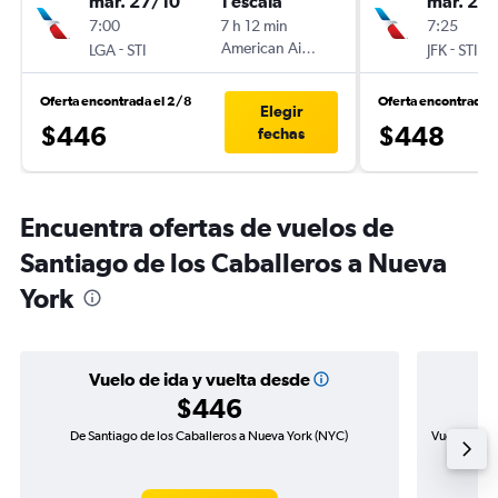
mar. 27/10
1 escala
mar. 27
7:00
7 h 12 min
7:25
-
American Airlines
-
LGA
STI
JFK
STI
Oferta encontrada el 2/8
Oferta encontrada 
Elegir
$446
$448
fechas
Encuentra ofertas de vuelos de
Santiago de los Caballeros a Nueva
York
Vuelo de ida y vuelta desde
$446
De Santiago de los Caballeros a Nueva York (NYC)
Vuelo de id