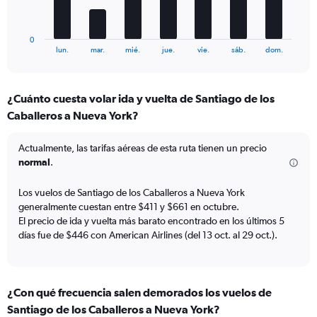
Number
chart
of
has
flights.
1
0
X
End
lun.
mar.
mié.
jue.
vie.
sáb.
dom.
of
axis
interactive
displaying
chart
categories.
¿Cuánto cuesta volar ida y vuelta de Santiago de los
Range:
Caballeros a Nueva York?
7
categories.
The
Actualmente, las tarifas aéreas de esta ruta tienen un precio
chart
normal
.
has
1
Los vuelos de Santiago de los Caballeros a Nueva York
Y
generalmente cuestan entre $411 y $661 en octubre.
axis
El precio de ida y vuelta más barato encontrado en los últimos 5
displaying
días fue de $446 con American Airlines (del 13 oct. al 29 oct.).
values.
Range:
0
to
30.
¿Con qué frecuencia salen demorados los vuelos de
Santiago de los Caballeros a Nueva York?