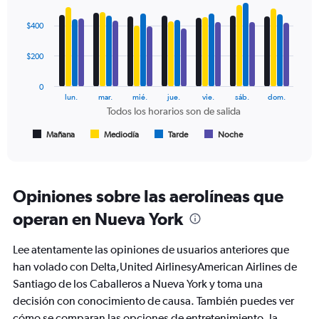
Range:
Bar
Chart
0
graphic.
chart
$400
to
with
600.
4
data
$200
series.
0
The
lun.
mar.
mié.
jue.
vie.
sáb.
dom.
chart
Todos los horarios son de salida
has
1
Mañana
Mediodía
Tarde
Noche
End
of
X
interactive
axis
chart
displaying
Todos
Opiniones sobre las aerolíneas que
los
operan en Nueva York
horarios
son
de
Lee atentamente las opiniones de usuarios anteriores que
salida.
han volado con Delta,United AirlinesyAmerican Airlines de
Range:
Santiago de los Caballeros a Nueva York y toma una
7
categories.
decisión con conocimiento de causa. También puedes ver
The
cómo se comparan las opciones de entretenimiento, la