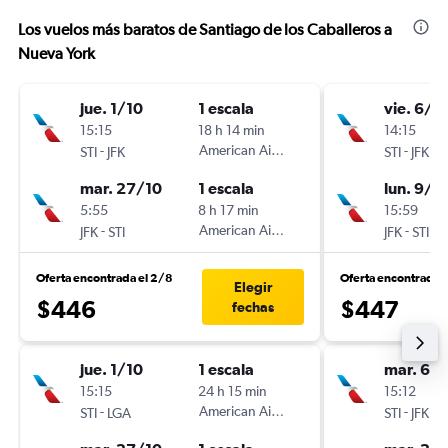
Los vuelos más baratos de Santiago de los Caballeros a
Nueva York
jue. 1/10
1 escala
vie. 6/11
15:15
18 h 14 min
14:15
-
American Airlines
-
STI
JFK
STI
JFK
mar. 27/10
1 escala
lun. 9/11
5:55
8 h 17 min
15:59
-
American Airlines
-
JFK
STI
JFK
STI
Oferta encontrada el 2/8
Oferta encontrada 
Elegir
$446
$447
fechas
jue. 1/10
1 escala
mar. 6/1
15:15
24 h 15 min
15:12
-
American Airlines
-
STI
LGA
STI
JFK