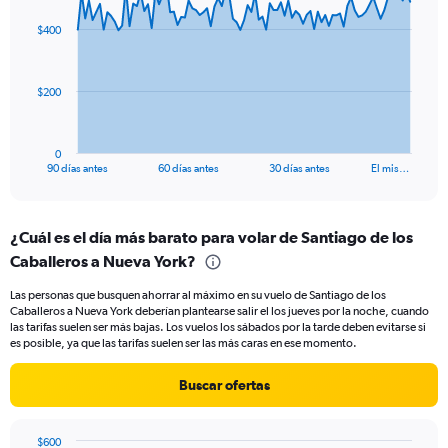
graphic.
with
to
91
$400
data
24.
points.
The
$200
chart
has
1
0
X
End
90 días antes
60 días antes
30 días antes
El mis…
of
axis
interactive
displaying
chart
categories.
¿Cuál es el día más barato para volar de Santiago de los
Range:
Caballeros a Nueva York?
91
categories.
Las personas que busquen ahorrar al máximo en su vuelo de Santiago de los
The
Caballeros a Nueva York deberían plantearse salir el los jueves por la noche, cuando
chart
las tarifas suelen ser más bajas. Los vuelos los sábados por la tarde deben evitarse si
has
es posible, ya que las tarifas suelen ser las más caras en ese momento.
1
Y
Buscar ofertas
axis
displaying
values.
$600