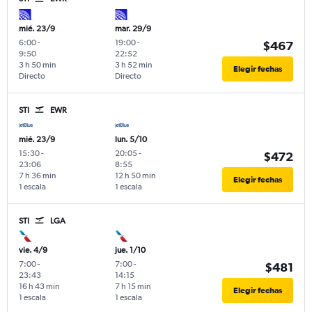
mié. 23/9
mar. 29/9
6:00
-
19:00
-
$467
9:50
22:52
3 h 50 min
3 h 52 min
Elegir fechas
Directo
Directo
STI
EWR
mié. 23/9
lun. 5/10
15:30
-
20:05
-
$472
23:06
8:55
7 h 36 min
12 h 50 min
Elegir fechas
1 escala
1 escala
STI
LGA
vie. 4/9
jue. 1/10
7:00
-
7:00
-
$481
23:43
14:15
16 h 43 min
7 h 15 min
Elegir fechas
1 escala
1 escala