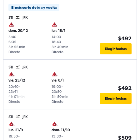
El más corto de ida y vuelta
STI
JFK
dom. 20/12
lun. 18/1
3:40
-
14:00
-
$492
6:35
18:40
3 h 55 min
3 h 40 min
Elegir fechas
Directo
Directo
STI
JFK
vie. 25/12
vie. 8/1
20:40
-
19:00
-
$492
23:41
23:50
4 h 01 min
3 h 50 min
Elegir fechas
Directo
Directo
STI
JFK
lun. 21/9
dom. 11/10
19:30
-
13:30
-
$509