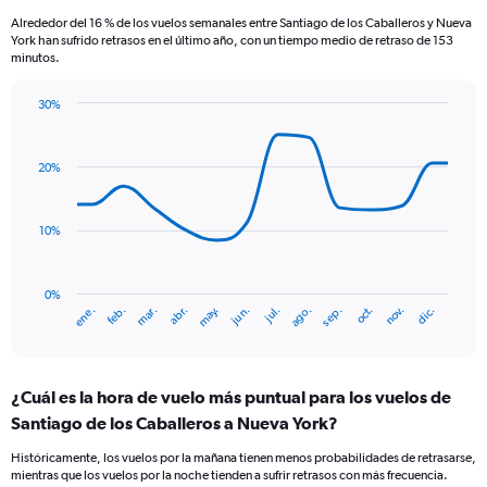
Alrededor del 16 % de los vuelos semanales entre Santiago de los Caballeros y Nueva
York han sufrido retrasos en el último año, con un tiempo medio de retraso de 153
minutos.
30%
Line
Chart
graphic.
chart
with
20%
14
data
points.
10%
The
chart
has
0%
ene.
abr.
jul.
oct.
mar.
jun.
sep.
dic.
feb.
may.
ago.
nov.
1
End
of
X
interactive
axis
chart
displaying
¿Cuál es la hora de vuelo más puntual para los vuelos de
categories.
Range:
Santiago de los Caballeros a Nueva York?
14
Históricamente, los vuelos por la mañana tienen menos probabilidades de retrasarse,
categories.
mientras que los vuelos por la noche tienden a sufrir retrasos con más frecuencia.
The