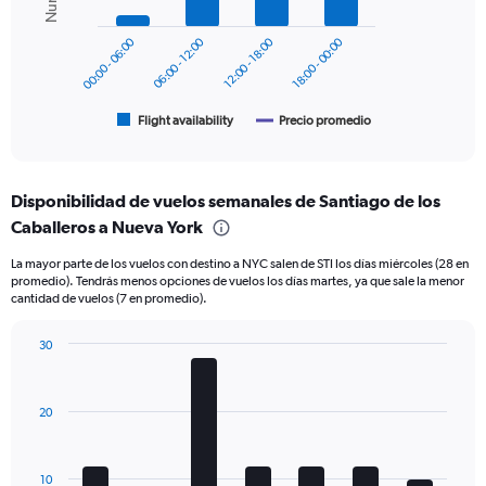
series.
0
to
00:00 - 06:00
06:00 - 12:00
12:00 - 18:00
18:00 - 00:00
The
600.
chart
has
1
Flight availability
Precio promedio
End
of
X
interactive
axis
chart
displaying
Disponibilidad de vuelos semanales de Santiago de los
categories.
Range:
Caballeros a Nueva York
6
La mayor parte de los vuelos con destino a NYC salen de STI los días miércoles (28 en
categories.
promedio). Tendrás menos opciones de vuelos los días martes, ya que sale la menor
The
cantidad de vuelos (7 en promedio).
chart
has
30
2
Bar
Y
Chart
graphic.
chart
axes
with
displaying
20
7
Avg.
bars.
Price
and
The
10