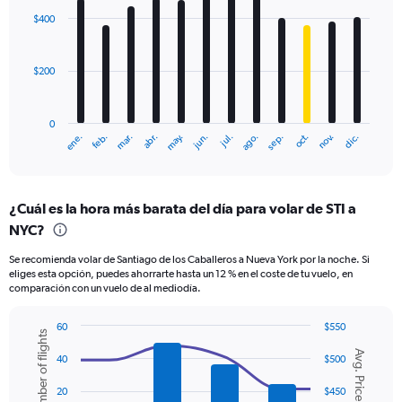
with
$400
12
bars.
$200
The
chart
has
0
1
ene.
feb.
mar.
abr.
may.
jun.
jul.
ago.
sep.
oct.
nov.
dic.
X
End
of
axis
interactive
displaying
chart
categories.
¿Cuál es la hora más barata del día para volar de STI a
Range:
NYC?
12
categories.
Se recomienda volar de Santiago de los Caballeros a Nueva York por la noche. Si
The
eliges esta opción, puedes ahorrarte hasta un 12 % en el coste de tu vuelo, en
chart
comparación con un vuelo de al mediodía.
has
1
60
$550
Y
Number of flights
Combination
Chart
axis
Avg. Price
graphic.
chart
40
$500
displaying
with
values.
2
20
$450
Range:
data