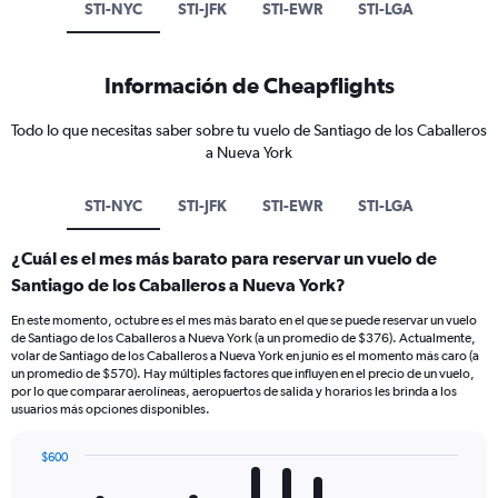
STI-NYC
STI-JFK
STI-EWR
STI-LGA
Información de Cheapflights
Todo lo que necesitas saber sobre tu vuelo de Santiago de los Caballeros
a Nueva York
STI-NYC
STI-JFK
STI-EWR
STI-LGA
¿Cuál es el mes más barato para reservar un vuelo de
Santiago de los Caballeros a Nueva York?
En este momento, octubre es el mes más barato en el que se puede reservar un vuelo
de Santiago de los Caballeros a Nueva York (a un promedio de $376). Actualmente,
volar de Santiago de los Caballeros a Nueva York en junio es el momento más caro (a
un promedio de $570). Hay múltiples factores que influyen en el precio de un vuelo,
por lo que comparar aerolíneas, aeropuertos de salida y horarios les brinda a los
usuarios más opciones disponibles.
$600
Bar
Chart
graphic.
chart