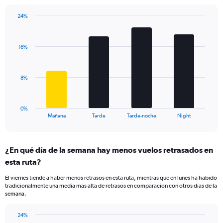
chart
has
24%
Bar
1
Chart
graphic.
chart
Y
with
axis
16%
4
displaying
bars.
values.
Range:
The
8%
5
chart
to
has
30.
1
0%
X
End
Mañana
Tarde
Tarde-noche
Night
of
axis
interactive
displaying
chart
categories.
¿En qué día de la semana hay menos vuelos retrasados en
Range:
esta ruta?
4
categories.
El viernes tiende a haber menos retrasos en esta ruta, mientras que en lunes ha habido
The
tradicionalmente una media más alta de retrasos en comparación con otros días de la
chart
semana.
has
1
24%
Y