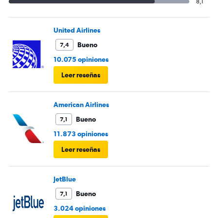
8,1
United Airlines
Bueno
7,4
10.075 opiniones
Leer reseñas
American Airlines
Bueno
7,1
11.873 opiniones
Leer reseñas
JetBlue
Bueno
7,1
3.024 opiniones