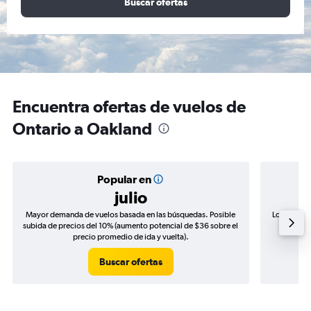
Buscar ofertas
Encuentra ofertas de vuelos de
Ontario a Oakland
Popular en
julio
Mayor demanda de vuelos basada en las búsquedas. Posible
Los precio
subida de precios del 10% (aumento potencial de $36 sobre el
de precio
precio promedio de ida y vuelta).
Buscar ofertas