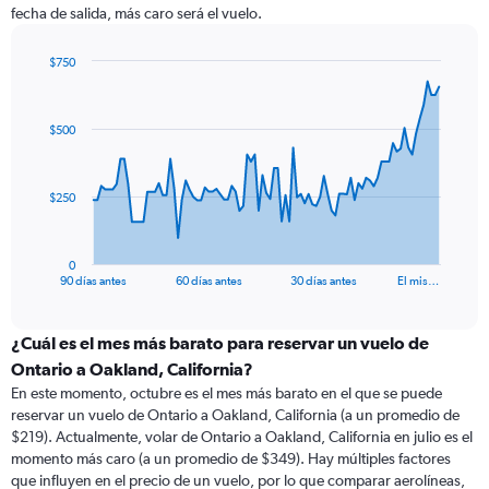
fecha de salida, más caro será el vuelo.
$750
Chart
Chart
graphic.
with
91
$500
data
points.
The
$250
chart
has
1
0
X
End
90 días antes
60 días antes
30 días antes
El mis…
of
axis
interactive
displaying
chart
categories.
¿Cuál es el mes más barato para reservar un vuelo de
Range:
Ontario a Oakland, California?
91
En este momento, octubre es el mes más barato en el que se puede
categories.
reservar un vuelo de Ontario a Oakland, California (a un promedio de
The
$219). Actualmente, volar de Ontario a Oakland, California en julio es el
chart
momento más caro (a un promedio de $349). Hay múltiples factores
has
que influyen en el precio de un vuelo, por lo que comparar aerolíneas,
1