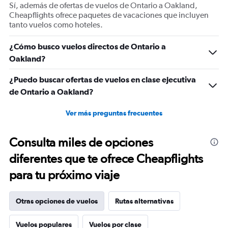
displaying
Sí, además de ofertas de vuelos de Ontario a Oakland,
Number
Cheapflights ofrece paquetes de vacaciones que incluyen
of
tanto vuelos como hoteles.
flights.
Range:
¿Cómo busco vuelos directos de Ontario a
0
Oakland?
to
4.5.
¿Puedo buscar ofertas de vuelos en clase ejecutiva
de Ontario a Oakland?
Ver más preguntas frecuentes
Consulta miles de opciones
diferentes que te ofrece Cheapflights
para tu próximo viaje
Otras opciones de vuelos
Rutas alternativas
Vuelos populares
Vuelos por clase