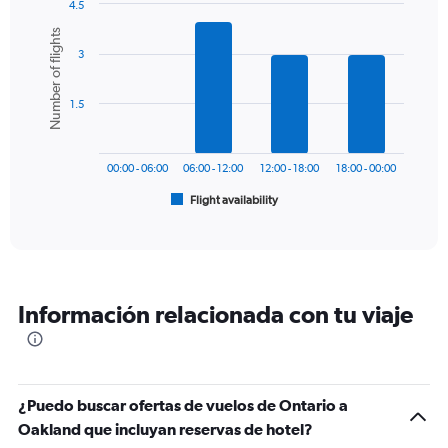
4.5
1
Bar
Chart
Number of flights
Y
graphic.
chart
axis
3
with
6
displaying
bars.
values.
1.5
Range:
The
0
chart
to
has
450.
00:00 - 06:00
06:00 - 12:00
12:00 - 18:00
18:00 - 00:00
1
Flight availability
X
End
of
axis
interactive
displaying
chart
categories.
Range:
6
Información relacionada con tu viaje
categories.
The
chart
has
1
¿Puedo buscar ofertas de vuelos de Ontario a
Y
Oakland que incluyan reservas de hotel?
axis