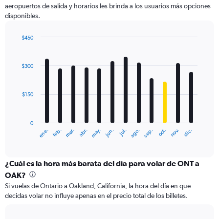
aeropuertos de salida y horarios les brinda a los usuarios más opciones
Y
disponibles.
axis
displaying
values.
$450
Range:
Bar
Chart
0
graphic.
chart
with
to
$300
12
750.
bars.
$150
The
chart
has
0
1
ene.
feb.
mar.
abr.
may.
jun.
jul.
ago.
sep.
oct.
nov.
dic.
X
End
of
axis
interactive
displaying
chart
categories.
¿Cuál es la hora más barata del día para volar de ONT a
Range:
OAK?
12
Si vuelas de Ontario a Oakland, California, la hora del día en que
categories.
decidas volar no influye apenas en el precio total de los billetes.
The
chart
has