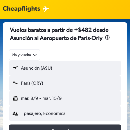
Vuelos baratos a partir de +$482 desde
Asunción al Aeropuerto de París-Orly
Ida y vuelta
Asunción (ASU)
París (ORY)
mar. 8/9
-
mar. 15/9
1 pasajero, Económica