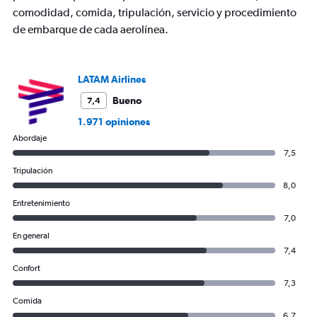
comodidad, comida, tripulación, servicio y procedimiento
de embarque de cada aerolínea.
LATAM Airlines
Bueno
7,4
1.971 opiniones
Abordaje
7,5
Tripulación
8,0
Entretenimiento
7,0
En general
7,4
Confort
7,3
Comida
6,7