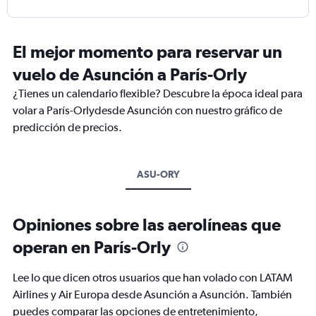
El mejor momento para reservar un
vuelo de Asunción a París-Orly
¿Tienes un calendario flexible? Descubre la época ideal para
volar a París-Orlydesde Asunción con nuestro gráfico de
predicción de precios.
ASU-ORY
Opiniones sobre las aerolíneas que
operan en París-Orly
Lee lo que dicen otros usuarios que han volado con LATAM
Airlines y Air Europa desde Asunción a Asunción. También
puedes comparar las opciones de entretenimiento,