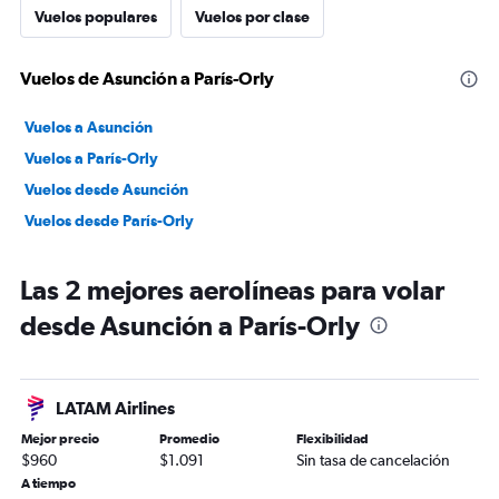
Vuelos populares
Vuelos por clase
Vuelos de Asunción a París-Orly
Vuelos a Asunción
Vuelos a París-Orly
Vuelos desde Asunción
Vuelos desde París-Orly
Las 2 mejores aerolíneas para volar
desde Asunción a París-Orly
LATAM Airlines
Mejor precio
Promedio
Flexibilidad
$960
$1.091
Sin tasa de cancelación
A tiempo