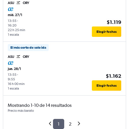
ASU
ORY
mié. 27/1
13:55
-
$1.119
16:20
22 h 25 min
Elegir fechas
1 escala
El más corto de solo ida
ASU
ORY
jue. 28/1
13:55
-
$1.162
9:55
16 h 00 min
Elegir fechas
1 escala
Mostrando 1-10 de 14 resultados
Precio más barato
1
2