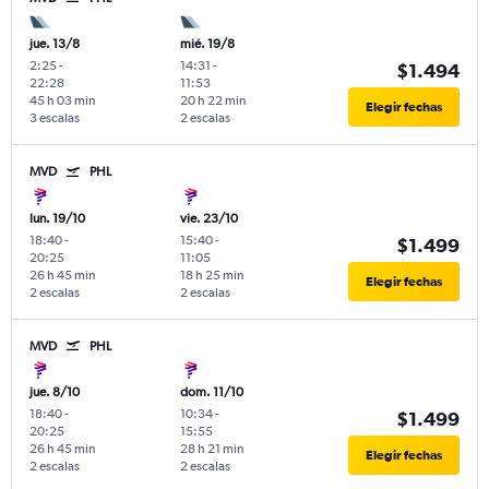
jue. 13/8
mié. 19/8
2:25
-
14:31
-
$1.494
22:28
11:53
45 h 03 min
20 h 22 min
Elegir fechas
3 escalas
2 escalas
MVD
PHL
lun. 19/10
vie. 23/10
18:40
-
15:40
-
$1.499
20:25
11:05
26 h 45 min
18 h 25 min
Elegir fechas
2 escalas
2 escalas
MVD
PHL
jue. 8/10
dom. 11/10
18:40
-
10:34
-
$1.499
20:25
15:55
26 h 45 min
28 h 21 min
Elegir fechas
2 escalas
2 escalas