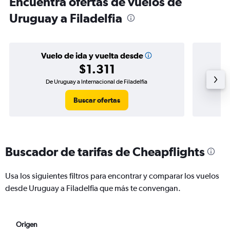
Encuentra ofertas de vuelos de
Uruguay a Filadelfia
Vuelo de ida y vuelta desde
$1.311
De Uruguay a Internacional de Filadelfia
Vuelo 
Buscar ofertas
Buscador de tarifas de Cheapflights
Usa los siguientes filtros para encontrar y comparar los vuelos
desde Uruguay a Filadelfia que más te convengan.
Origen