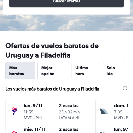
Buscar ofertas
Ofertas de vuelos baratos de
Uruguay a Filadelfia
Más
Mejor
Última
Solo
baratos
opción
hora
ida
Los vuelos más baratos de Uruguay a Filadelfia
lun. 9/11
2 escalas
dom. 1/1
11:55
23 h 32 min
7:05
MVD
-
PHL
LATAM Airlines
MVD
-
PHL
mié. 11/11
2 escalas
lun. 9/11