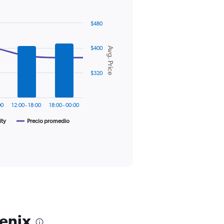
$480
$400
Avg. Price
$320
00
12:00 - 18:00
18:00 - 00:00
ity
Precio promedio
oenix