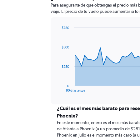
Para asegurarte de que obtengas el precio más ba
viaje. El precio de tu vuelo puede aumentar si lo 
$750
Chart
Chart
graphic.
with
91
$500
data
points.
The
$250
chart
has
1
0
X
End
90 días antes
of
axis
interactive
displaying
chart
categories.
¿Cuál es el mes más barato para rese
Range:
Phoenix?
91
En este momento, enero es el mes más barato
categories.
de Atlanta a Phoenix (a un promedio de $281)
The
Phoenix en julio es el momento más caro (a 
chart