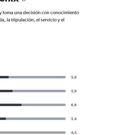
x y toma una decisión con conocimiento
a tripulación, el servicio y el
5,6
5,9
6,6
5,4
4,5