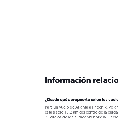
Información relacio
¿Desde qué aeropuerto salen los vuel
Para un vuelo de Atlanta a Phoenix, volar
está a solo 13,2 km del centro de la ciud
21 vuelos de ida a Phoenix por día. 1 ae