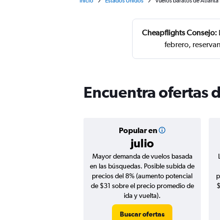
Inicio
Estados Unidos
Vuelos baratos de Atlanta
Cheapflights Consejo:
febrero, reserva
Encuentra ofertas 
Popular en
julio
Mayor demanda de vuelos basada
en las búsquedas. Posible subida de
precios del 8% (aumento potencial
p
de $31 sobre el precio promedio de
$
ida y vuelta).
Buscar ofertas