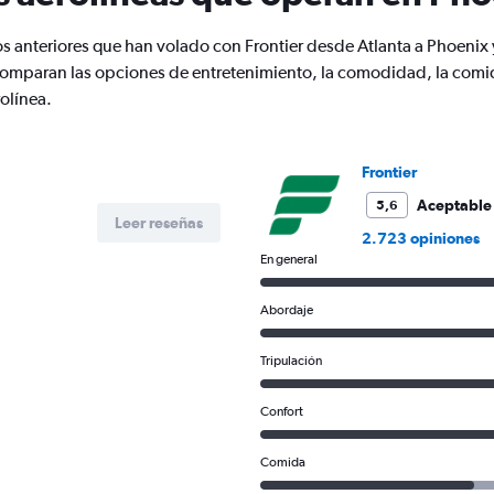
2
Y
os anteriores que han volado con Frontier desde Atlanta a Phoeni
axes
displaying
paran las opciones de entretenimiento, la comodidad, la comida, l
Avg.
olínea.
Price
and
Number
of
Frontier
flights.
Aceptable
5,6
Leer reseñas
2.723 opiniones
En general
Abordaje
Tripulación
Confort
Comida