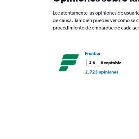
has
1
Lee atentamente las opiniones de usuari
Y
de causa. También puedes ver cómo se com
axis
displaying
procedimiento de embarque de cada aer
values.
Range:
0
to
Frontier
450.
Aceptable
5,6
2.723 opiniones