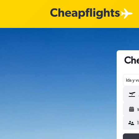
Che
Ida y v