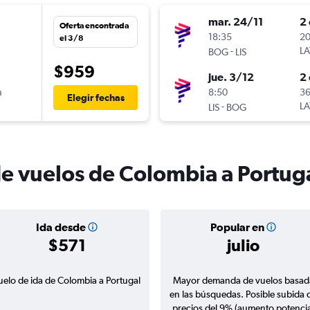
mar. 24/11
2 
Oferta encontrada
n
18:35
20
el 3/8
-
LA
BOG
LIS
$959
jue. 3/12
2 
n
8:50
36
Elegir fechas
-
LA
LIS
BOG
de vuelos de Colombia a Portug
Ida desde
Popular en
$571
julio
uelo de ida de Colombia a Portugal
Mayor demanda de vuelos basad
en las búsquedas. Posible subida 
precios del 9% (aumento potencia