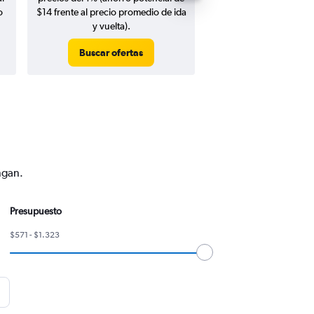
o
$14 frente al precio promedio de ida
y vuelta).
Buscar ofertas
Buscar ofert
ngan.
Presupuesto
$571 - $1.323