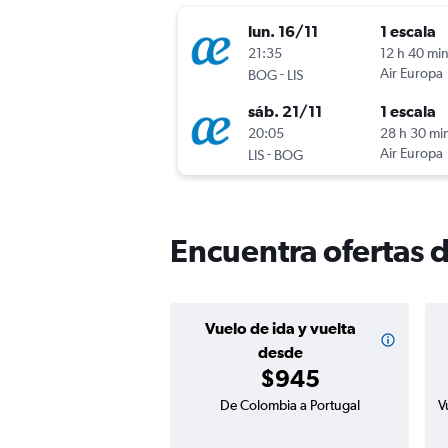
lun. 16/11
1 escala
21:35
12 h 40 mi
-
Air Europa
BOG
LIS
sáb. 21/11
1 escala
20:05
28 h 30 mi
-
Air Europa
LIS
BOG
Encuentra ofertas 
Vuelo de ida y vuelta
desde
$945
De Colombia a Portugal
V