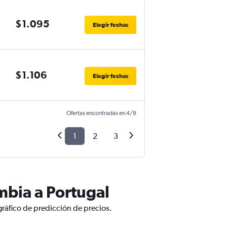
$1.095
Elegir fechas
$1.106
Elegir fechas
Ofertas encontradas en 4/8
1
2
3
mbia a Portugal
ráfico de predicción de precios.