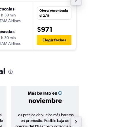
escalas
lun. 21/9
Oferta encontrada
 h 30 min
9:00
el 2/8
TAM Airlines
-
BOG
LIS
$971
escalas
lun. 28/9
 h 30 min
11:25
Elegir fechas
TAM Airlines
-
LIS
BOG
al
Más barato en
Precio prom
noviembre
$1.06
a
Los precios de vuelos más baratos
Promedio de vuelos de 
de
en promedio. Posible baja de
en agosto 20
l
precios del 1% (ahorro potencial de