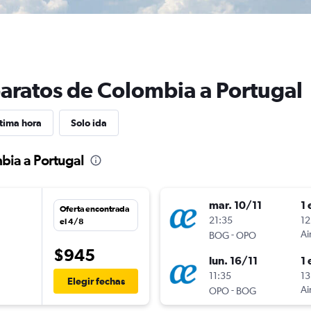
baratos de Colombia a Portugal
tima hora
Solo ida
bia a Portugal
mar. 10/11
1 
Oferta encontrada
n
21:35
12
el 4/8
-
Ai
BOG
OPO
$945
lun. 16/11
1 
n
11:35
13
Elegir fechas
-
Ai
OPO
BOG