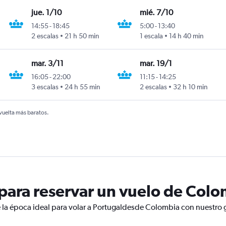
jue. 1/10
mié. 7/10
14:55
-
18:45
5:00
-
13:40
2 escalas
21 h 50 min
1 escala
14 h 40 min
mar. 3/11
mar. 19/1
16:05
-
22:00
11:15
-
14:25
3 escalas
24 h 55 min
2 escalas
32 h 10 min
 vuelta más baratos.
ara reservar un vuelo de Colo
 la época ideal para volar a Portugaldesde Colombia con nuestro g