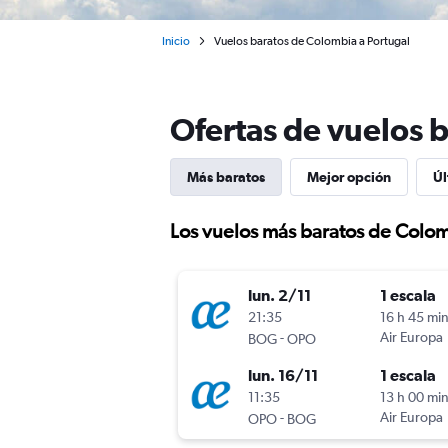
Inicio
Vuelos baratos de Colombia a Portugal
Ofertas de vuelos 
Más baratos
Mejor opción
Úl
Los vuelos más baratos de Colom
lun. 2/11
1 escala
21:35
16 h 45 mi
-
Air Europa
BOG
OPO
lun. 16/11
1 escala
11:35
13 h 00 mi
-
Air Europa
OPO
BOG