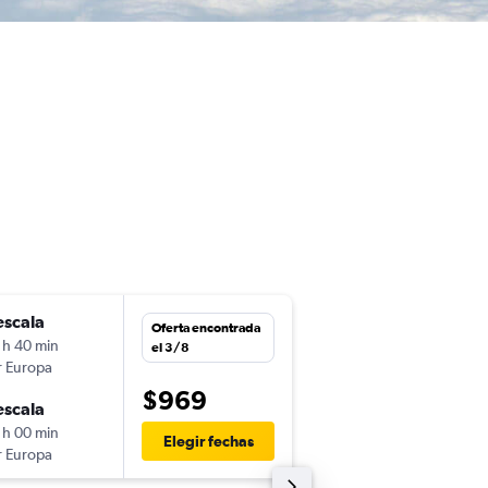
escala
dom. 1/11
Oferta encontrada
 h 40 min
15:35
el 3/8
r Europa
-
BOG
LIS
$969
escala
dom. 15/11
 h 00 min
16:05
Elegir fechas
r Europa
-
LIS
BOG