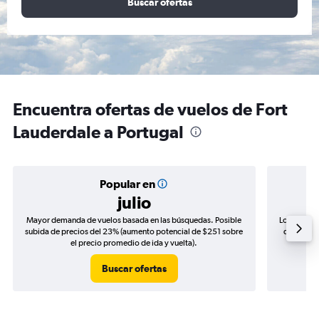
Buscar ofertas
Encuentra ofertas de vuelos de Fort
Lauderdale a Portugal
Popular en
julio
Mayor demanda de vuelos basada en las búsquedas. Posible
Los precio
subida de precios del 23% (aumento potencial de $251 sobre
de precios
el precio promedio de ida y vuelta).
Buscar ofertas