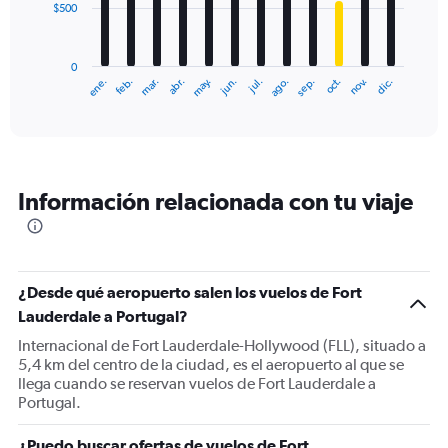
$500
The
chart
has
0
1
ene.
feb.
mar.
abr.
may.
jun.
jul.
ago.
sep.
oct.
nov.
dic.
X
End
of
axis
interactive
displaying
chart
categories.
Range:
12
Información relacionada con tu viaje
categories.
The
chart
has
1
¿Desde qué aeropuerto salen los vuelos de Fort
Y
Lauderdale a Portugal?
axis
displaying
Internacional de Fort Lauderdale-Hollywood (FLL), situado a
values.
5,4 km del centro de la ciudad, es el aeropuerto al que se
Range:
llega cuando se reservan vuelos de Fort Lauderdale a
0
Portugal.
to
1500.
¿Puedo buscar ofertas de vuelos de Fort