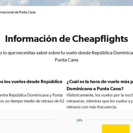
ernacional de Punta Cana
Información de Cheapflights
o lo que necesitas saber sobre tu vuelo desde República Dominica
Punta Cana
s los vuelos desde República
¿Cuál es la hora de vuelo más 
Dominicana a Punta Cana?
 entre República Dominicana y Punta
Históricamente, los vuelos por la no
con un tiempo medio de retraso de 62
retrasarse, mientras que los vuelos a p
retrasos con más frecuencia.
24%
Bar
Chart
graphic.
chart