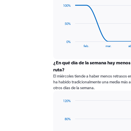
with
100%
7
data
points.
50%
The
chart
has
0%
1
End
feb.
mar.
ab
of
X
interactive
axis
chart
displaying
¿En qué día de la semana hay menos 
categories.
ruta?
Range:
El miércoles tiende a haber menos retrasos e
7
ha habido tradicionalmente una media más a
categories.
otros días de la semana.
The
chart
has
120%
1
Bar
Chart
Y
graphic.
chart
with
axis
80%
4
displaying
bars.
values.