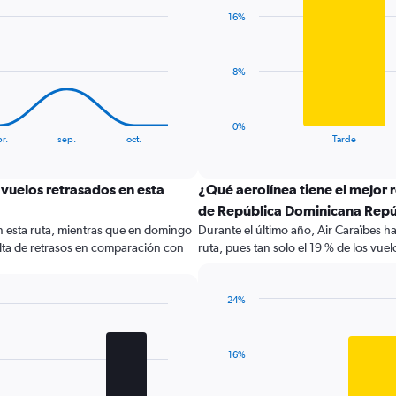
with
16%
2
bars.
The
8%
chart
has
1
0%
X
End
r.
sep.
oct.
Tarde
of
axis
interactive
displaying
chart
categories.
vuelos retrasados en esta
¿Qué aerolínea tiene el mejor 
Range:
de República Dominicana Repú
2
n esta ruta, mientras que en domingo
Durante el último año, Air Caraïbes h
categories.
lta de retrasos en comparación con
ruta, pues tan solo el 19 % de los vue
The
chart
has
24%
1
Bar
Chart
Y
graphic.
chart
axis
with
displaying
16%
1
values.
bar.
Range: