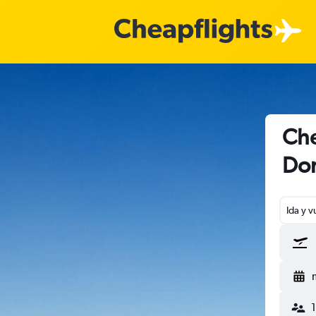
Che
Dom
Ida y v