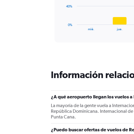
Range:
The
40%
0
chart
to
has
150.
1
0%
X
End
mié.
jue.
of
axis
interactive
displaying
chart
categories.
Range:
4
categories.
The
Información relacio
chart
has
1
Y
¿A qué aeropuerto llegan los vuelos 
axis
displaying
La mayoría de la gente vuela a Internaci
values.
República Dominicana. Internacional de 
Range:
Punta Cana.
0
to
¿Puedo buscar ofertas de vuelos de R
120.