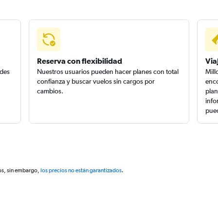
Reserva con flexibilidad
Via
edes
Nuestros usuarios pueden hacer planes con total
Mill
confianza y buscar vuelos sin cargos por
enco
cambios.
plan
info
pued
os, sin embargo,
los precios no están garantizados
.