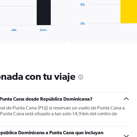
0
The
8%
to
chart
24.
has
1
0%
X
End
sáb.
dom.
of
axis
interactive
displaying
chart
categories.
Range:
1
categories.
The
nada con tu viaje
chart
has
1
Y
axis
a Punta Cana desde República Dominicana?
displaying
onal de Punta Cana (PUJ) si reservan un vuelo de Punta Cana a
values.
Punta Cana está situado a tan solo 14,9 km del centro de
Range:
0
to
24.
epública Dominicana a Punta Cana que incluyan