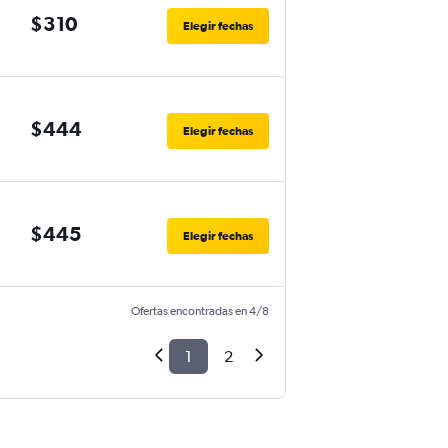
$310
Elegir fechas
$444
Elegir fechas
$445
Elegir fechas
Ofertas encontradas en 4/8
1
2