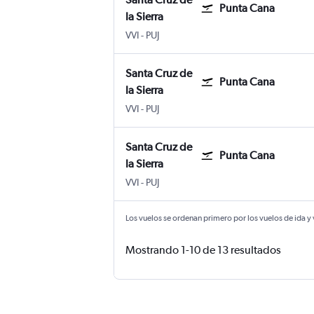
Punta Cana
la Sierra
Santa Cruz de la Sierra Viru Viru Intl
Internacional de Punta Cana
VVI
-
PUJ
Santa Cruz de
Punta Cana
la Sierra
Santa Cruz de la Sierra Viru Viru Intl
Internacional de Punta Cana
VVI
-
PUJ
Santa Cruz de
Punta Cana
la Sierra
Santa Cruz de la Sierra Viru Viru Intl
Internacional de Punta Cana
VVI
-
PUJ
Los vuelos se ordenan primero por los vuelos de ida y
Mostrando 1-10 de 13 resultados