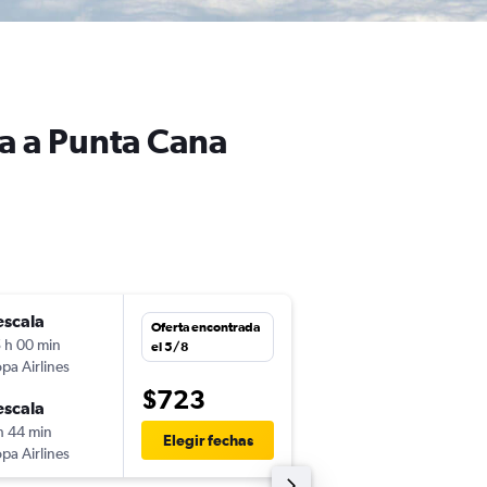
ra a Punta Cana
escala
jue. 15/10
Oferta encontrada
 h 00 min
1:12
el 5/8
pa Airlines
-
VVI
PUJ
$723
escala
vie. 23/10
h 44 min
15:12
Elegir fechas
pa Airlines
-
PUJ
VVI