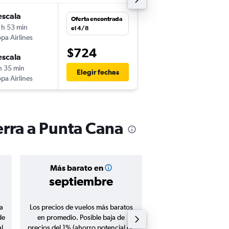
escala
sáb. 14/11
Oferta encontrada
 h 53 min
3:40
el 4/8
pa Airlines
-
VVI
PUJ
$724
escala
mar. 24/11
h 35 min
17:55
Elegir fechas
pa Airlines
-
PUJ
VVI
erra a Punta Cana
Más barato en
Precio prom
septiembre
$791
a
Los precios de vuelos más baratos
Promedio de vuelos de 
de
en promedio. Posible baja de
en agosto 20
l
precios del 1% (ahorro potencial de