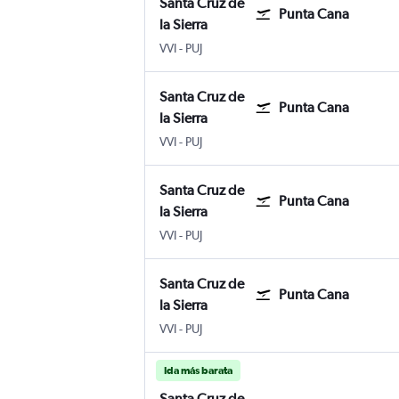
Santa Cruz de
Punta Cana
la Sierra
Santa Cruz de la Sierra Viru Viru Intl
Internacional de Punta Cana
VVI
-
PUJ
Santa Cruz de
Punta Cana
la Sierra
Santa Cruz de la Sierra Viru Viru Intl
Internacional de Punta Cana
VVI
-
PUJ
Santa Cruz de
Punta Cana
la Sierra
Santa Cruz de la Sierra Viru Viru Intl
Internacional de Punta Cana
VVI
-
PUJ
Santa Cruz de
Punta Cana
la Sierra
Santa Cruz de la Sierra Viru Viru Intl
Internacional de Punta Cana
VVI
-
PUJ
Ida más barata
Santa Cruz de