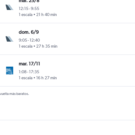
mar. 25/8
12:15
-
9:55
1 escala
21 h 40 min
dom. 6/9
9:05
-
12:40
1 escala
27 h 35 min
mar. 17/11
1:08
-
17:35
1 escala
16 h 27 min
 vuelta más baratos.