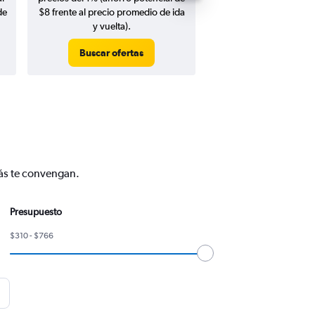
de
$8 frente al precio promedio de ida
y vuelta).
Buscar ofertas
Buscar ofert
más te convengan.
Presupuesto
$310 - $766