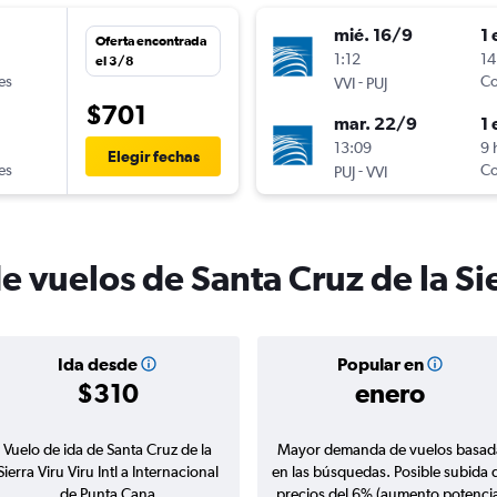
mié. 16/9
1 
Oferta encontrada
n
1:12
14
el 3/8
es
-
Co
VVI
PUJ
$701
mar. 22/9
1 
n
13:09
9 
Elegir fechas
es
-
Co
PUJ
VVI
e vuelos de Santa Cruz de la Si
Ida desde
Popular en
$310
enero
Vuelo de ida de Santa Cruz de la
Mayor demanda de vuelos basad
Sierra Viru Viru Intl a Internacional
en las búsquedas. Posible subida 
de Punta Cana
precios del 6% (aumento potencia