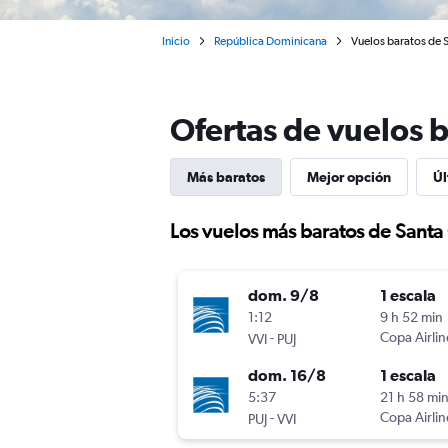
Inicio
República Dominicana
Vuelos baratos de Sa
Ofertas de vuelos b
Más baratos
Mejor opción
Úl
Los vuelos más baratos de Santa 
dom. 9/8
1 escala
1:12
9 h 52 min
-
Copa Airlin
VVI
PUJ
dom. 16/8
1 escala
5:37
21 h 58 mi
-
Copa Airlin
PUJ
VVI