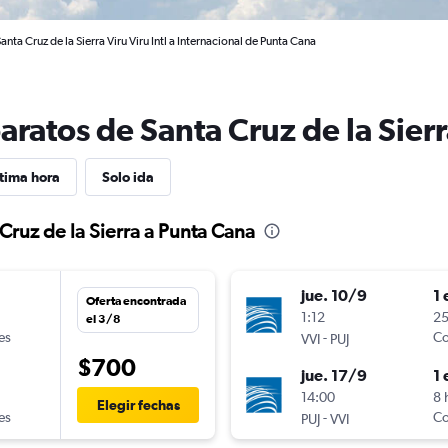
nta Cruz de la Sierra Viru Viru Intl a Internacional de Punta Cana
aratos de Santa Cruz de la Sier
tima hora
Solo ida
Cruz de la Sierra a Punta Cana
jue. 10/9
1 
Oferta encontrada
1:12
25
el 3/8
es
-
Co
VVI
PUJ
$700
jue. 17/9
1 
n
14:00
8 
Elegir fechas
es
-
Co
PUJ
VVI