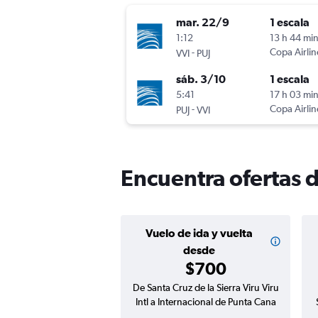
mar. 22/9
1 escala
1:12
13 h 44 mi
-
Copa Airlin
VVI
PUJ
sáb. 3/10
1 escala
5:41
17 h 03 mi
-
Copa Airlin
PUJ
VVI
Encuentra ofertas d
Vuelo de ida y vuelta
desde
$700
De Santa Cruz de la Sierra Viru Viru
Intl a Internacional de Punta Cana