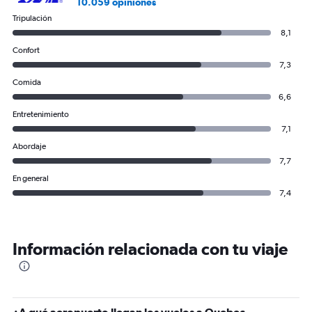
10.059 opiniones
Tripulación
8,1
Confort
7,3
Comida
6,6
Entretenimiento
7,1
Abordaje
7,7
En general
7,4
Información relacionada con tu viaje