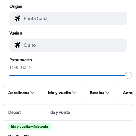
Origen
Vuela a
Presupuesto
$245 - $1.149
Aerolíneas
Ida y vuelta
Escalas
Aerop
Depart
Ida y vuelta
Ida y vuelta más barata