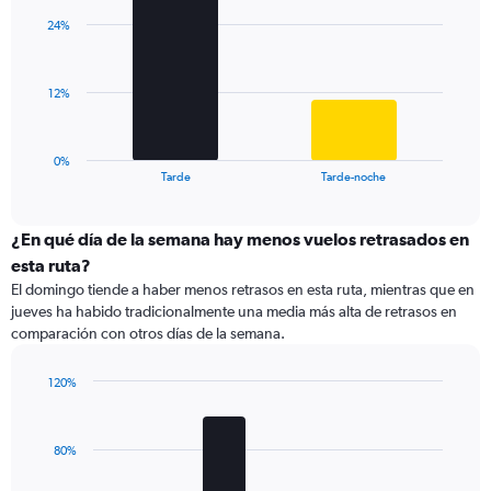
with
axis
24%
2
displaying
bars.
values.
Range:
The
12%
0
chart
to
has
40.
1
0%
X
End
Tarde
Tarde-noche
of
axis
interactive
displaying
chart
categories.
¿En qué día de la semana hay menos vuelos retrasados en
Range:
esta ruta?
2
El domingo tiende a haber menos retrasos en esta ruta, mientras que en
categories.
jueves ha habido tradicionalmente una media más alta de retrasos en
The
comparación con otros días de la semana.
chart
has
1
120%
Y
Bar
Chart
graphic.
chart
axis
with
displaying
80%
4
values.
bars.
Range: