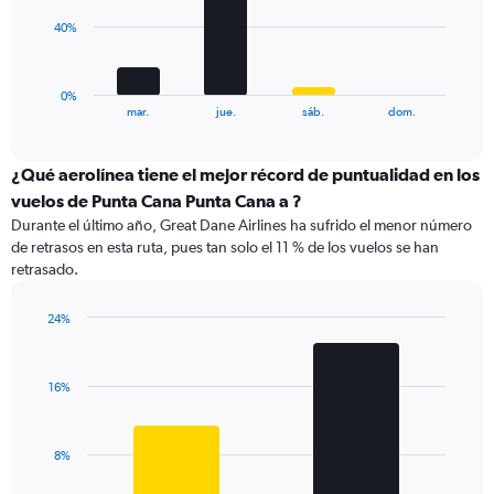
0
The
40%
to
chart
36.
has
1
0%
X
End
mar.
jue.
sáb.
dom.
of
axis
interactive
displaying
chart
categories.
¿Qué aerolínea tiene el mejor récord de puntualidad en los
Range:
vuelos de Punta Cana Punta Cana a ?
4
Durante el último año, Great Dane Airlines ha sufrido el menor número
categories.
de retrasos en esta ruta, pues tan solo el 11 % de los vuelos se han
The
retrasado.
chart
has
1
24%
Y
Bar
Chart
graphic.
chart
axis
with
displaying
16%
2
values.
bars.
Range:
0
The
8%
to
chart
120.