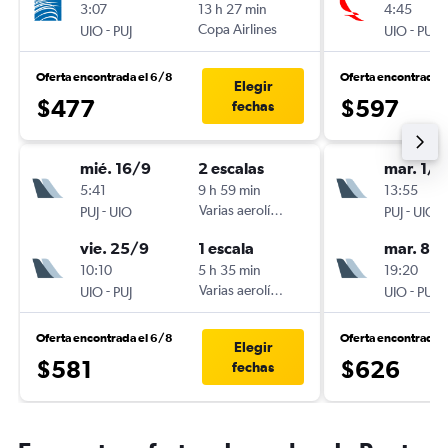
3:07
13 h 27 min
4:45
-
Copa Airlines
-
UIO
PUJ
UIO
PUJ
Oferta encontrada el 6/8
Oferta encontrada 
Elegir
$477
$597
fechas
mié. 16/9
2 escalas
mar. 1/9
5:41
9 h 59 min
13:55
-
Varias aerolíneas
-
PUJ
UIO
PUJ
UIO
vie. 25/9
1 escala
mar. 8/
10:10
5 h 35 min
19:20
-
Varias aerolíneas
-
UIO
PUJ
UIO
PUJ
Oferta encontrada el 6/8
Oferta encontrada 
Elegir
$581
$626
fechas