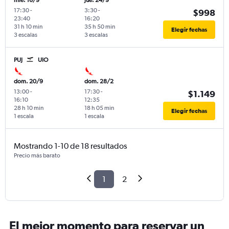
mié. 16/9
jue. 24/9
17:30
-
3:30
-
$998
23:40
16:20
31 h 10 min
35 h 50 min
Elegir fechas
3 escalas
3 escalas
PUJ
UIO
dom. 20/9
dom. 28/2
13:00
-
17:30
-
$1.149
16:10
12:35
28 h 10 min
18 h 05 min
Elegir fechas
1 escala
1 escala
Mostrando 1-10 de 18 resultados
Precio más barato
1
2
El mejor momento para reservar un