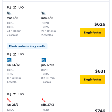
PUJ
UIO
mar. 1/9
mar. 8/9
13:55
-
19:20
-
$626
13:05
17:25
24 h 10 min
21 h 05 min
Elegir fechas
2 escalas
2 escalas
El más corto de ida y vuelta
PUJ
UIO
lun. 14/12
jue. 17/12
13:55
-
8:29
-
$631
0:35
17:35
11 h 40 min
8 h 06 min
Elegir fechas
1 escala
1 escala
PUJ
UIO
lun. 21/9
sáb. 27/2
13:00
-
17:30
-
$746