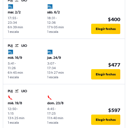
PUJ
UIO
mar. 2/2
sáb. 6/2
17:55
-
18:31
-
$400
23:34
12:36
6 h 39 min
17 h 05 min
Elegir fechas
1 escala
1 escala
PUJ
UIO
mié. 16/9
jue. 24/9
5:41
-
3:07
-
$477
11:26
17:34
6 h 45 min
13 h 27 min
Elegir fechas
1 escala
1 escala
PUJ
UIO
mié. 19/8
dom. 23/8
12:50
-
4:45
-
$597
1:15
17:25
13 h 25 min
11 h 40 min
Elegir fechas
1 escala
1 escala