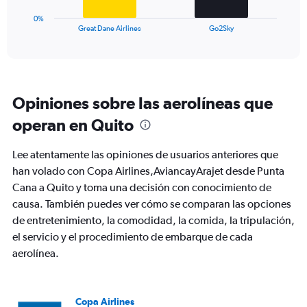
has
1
0%
X
End
Great Dane Airlines
Go2Sky
of
axis
interactive
displaying
chart
categories.
Range:
2
Opiniones sobre las aerolíneas que
categories.
The
operan en Quito
chart
has
Lee atentamente las opiniones de usuarios anteriores que
1
Y
han volado con Copa Airlines,AviancayArajet desde Punta
axis
Cana a Quito y toma una decisión con conocimiento de
displaying
causa. También puedes ver cómo se comparan las opciones
values.
de entretenimiento, la comodidad, la comida, la tripulación,
Range:
0
el servicio y el procedimiento de embarque de cada
to
aerolínea.
24.
Copa Airlines