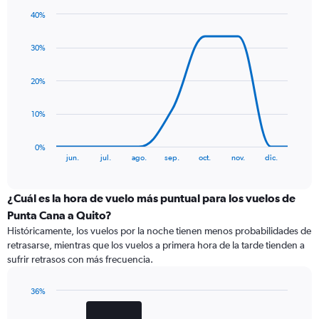
40%
Line
Chart
graphic.
chart
30%
with
9
data
20%
points.
The
10%
chart
has
0%
1
End
jun.
jul.
ago.
sep.
oct.
nov.
dic.
of
X
interactive
axis
chart
displaying
¿Cuál es la hora de vuelo más puntual para los vuelos de
categories.
Punta Cana a Quito?
Range:
Históricamente, los vuelos por la noche tienen menos probabilidades de
9
retrasarse, mientras que los vuelos a primera hora de la tarde tienden a
categories.
sufrir retrasos con más frecuencia.
The
chart
has
36%
1
Bar
Chart
Y
graphic.
chart