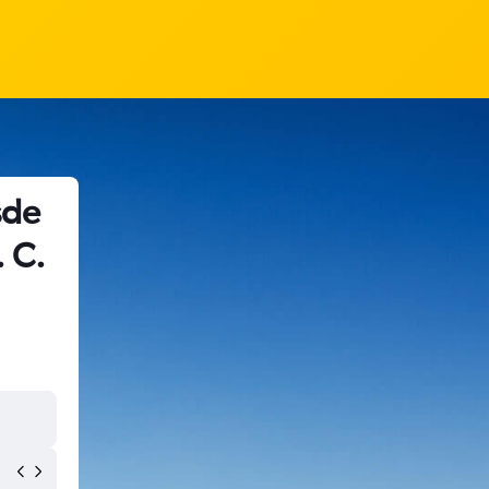
sde
 C.