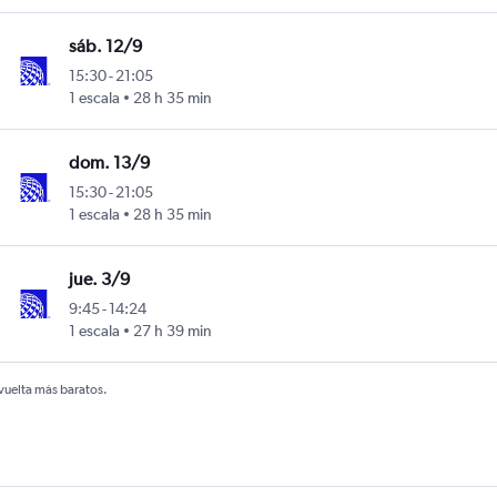
sáb. 12/9
15:30
-
21:05
1 escala
28 h 35 min
Intl
dom. 13/9
15:30
-
21:05
1 escala
28 h 35 min
Intl
jue. 3/9
9:45
-
14:24
1 escala
27 h 39 min
Intl
 vuelta más baratos.