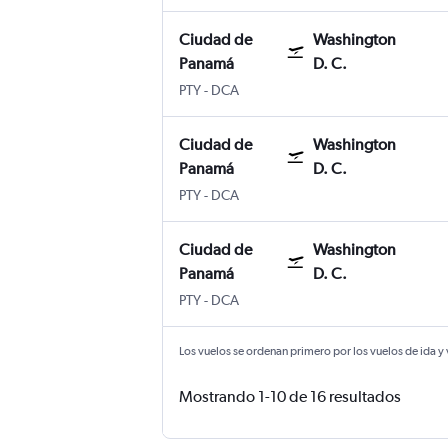
Ciudad de
Washington
Panamá
D. C.
Ciudad de Panamá Panama City Tocumen 
Washington D. C. Reagan-National
PTY
-
DCA
Ciudad de
Washington
Panamá
D. C.
Ciudad de Panamá Panama City Tocumen 
Washington D. C. Reagan-National
PTY
-
DCA
Ciudad de
Washington
Panamá
D. C.
Ciudad de Panamá Panama City Tocumen 
Washington D. C. Reagan-National
PTY
-
DCA
Los vuelos se ordenan primero por los vuelos de ida y
Mostrando 1-10 de 16 resultados