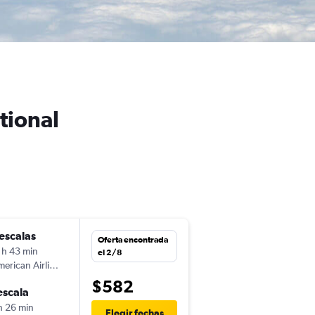
tional
escalas
mié. 16/9
Oferta encontrada
 h 43 min
15:30
el 2/8
erican Airlines
-
PTY
DCA
$582
escala
lun. 21/9
h 26 min
6:00
Elegir fechas