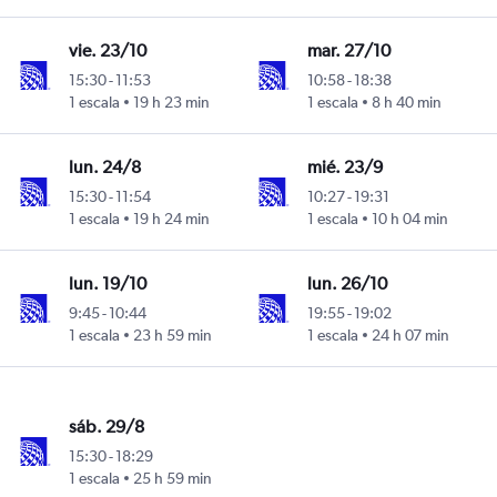
vie. 23/10
mar. 27/10
15:30
-
11:53
10:58
-
18:38
1 escala
19 h 23 min
1 escala
8 h 40 min
Intl
lun. 24/8
mié. 23/9
15:30
-
11:54
10:27
-
19:31
1 escala
19 h 24 min
1 escala
10 h 04 min
Intl
lun. 19/10
lun. 26/10
9:45
-
10:44
19:55
-
19:02
1 escala
23 h 59 min
1 escala
24 h 07 min
Intl
sáb. 29/8
15:30
-
18:29
1 escala
25 h 59 min
Intl