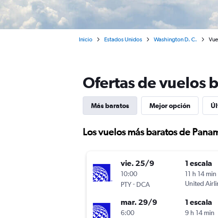
Inicio
Estados Unidos
Washington D. C.
Vue
Ofertas de vuelos 
Más baratos
Mejor opción
Úl
Los vuelos más baratos de Pana
vie. 25/9
1 escala
10:00
11 h 14 min
-
United Airl
PTY
DCA
mar. 29/9
1 escala
6:00
9 h 14 min