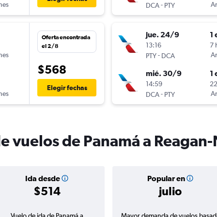
ines
-
Am
DCA
PTY
jue. 24/9
1 
Oferta encontrada
n
13:16
7 
el 2/8
ines
-
Am
PTY
DCA
$568
mié. 30/9
1 
14:59
22
Elegir fechas
ines
-
Am
DCA
PTY
de vuelos de Panamá a Reagan-
Ida desde
Popular en
$514
julio
Vuelo de ida de Panamá a
Mayor demanda de vuelos basad