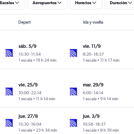
Escalas
Aeropuertos
Horarios
Duración
Depart
Ida y vuelta
sáb. 5/9
vie. 11/9
15:30
-
11:54
8:20
-
18:37
1 escala
19 h 24 min
1 escala
11 h 17 min
Intl
vie. 25/9
mar. 29/9
10:00
-
22:14
6:00
-
14:14
1 escala
11 h 14 min
1 escala
9 h 14 min
Intl
jue. 27/8
jue. 3/9
15:30
-
16:04
10:58
-
18:37
1 escala
23 h 34 min
1 escala
8 h 39 min
Intl