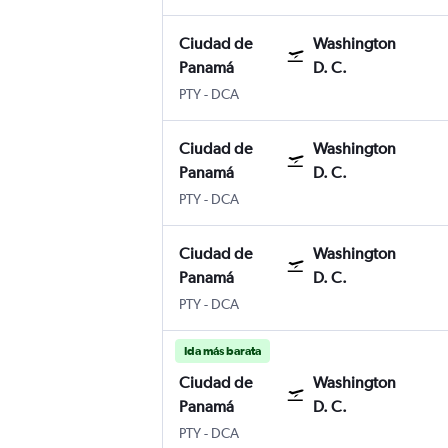
Ciudad de
Washington
Panamá
D. C.
Ciudad de Panamá Panama City Tocumen 
Washington D. C. Reagan-National
PTY
-
DCA
Ciudad de
Washington
Panamá
D. C.
Ciudad de Panamá Panama City Tocumen 
Washington D. C. Reagan-National
PTY
-
DCA
Ciudad de
Washington
Panamá
D. C.
Ciudad de Panamá Panama City Tocumen 
Washington D. C. Reagan-National
PTY
-
DCA
Ida más barata
Ciudad de
Washington
Panamá
D. C.
Ciudad de Panamá Panama City Tocumen 
Washington D. C. Reagan-National
PTY
-
DCA