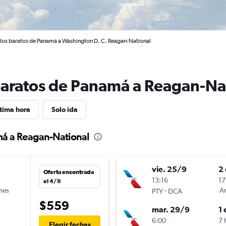
los baratos de Panamá a Washington D. C. Reagan-National
baratos de Panamá a Reagan-Na
tima hora
Solo ida
má a Reagan-National
vie. 25/9
2 
Oferta encontrada
13:16
17
el 4/8
ines
-
Am
PTY
DCA
$559
mar. 29/9
1 
6:00
7 
Elegir fechas