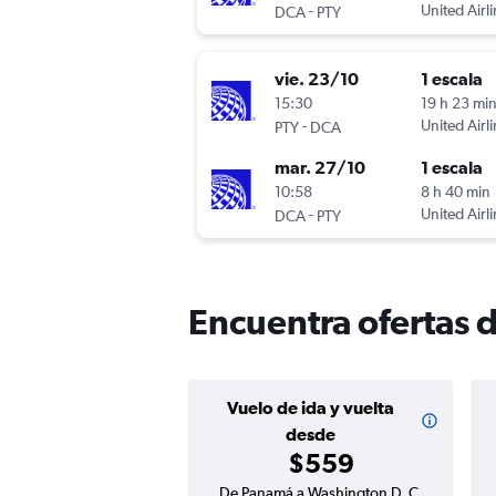
-
United Airl
DCA
PTY
vie. 23/10
1 escala
15:30
19 h 23 mi
-
United Airl
PTY
DCA
mar. 27/10
1 escala
10:58
8 h 40 min
-
United Airl
DCA
PTY
Encuentra ofertas 
Vuelo de ida y vuelta
desde
$559
De Panamá a Washington D. C.