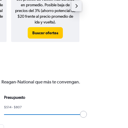
de
en promedio. Posible baja de
en agosto 20
al
precios del 3% (ahorro potencial de
de
$20 frente al precio promedio de
ida y vuelta).
Buscar ofertas
Buscar ofert
C. Reagan-National que más te convengan.
Presupuesto
$514 - $807