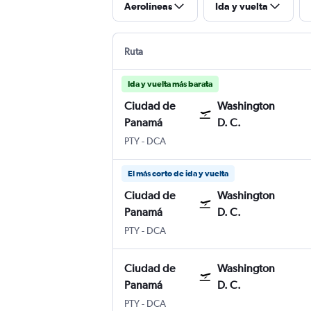
Aerolíneas
Ida y vuelta
Ruta
Ida y vuelta más barata
Ciudad de
Washington
Panamá
D. C.
Ciudad de Panamá Panama City Tocumen 
Washington D. C. Reagan-National
PTY
-
DCA
El más corto de ida y vuelta
Ciudad de
Washington
Panamá
D. C.
Ciudad de Panamá Panama City Tocumen 
Washington D. C. Reagan-National
PTY
-
DCA
Ciudad de
Washington
Panamá
D. C.
Ciudad de Panamá Panama City Tocumen 
Washington D. C. Reagan-National
PTY
-
DCA