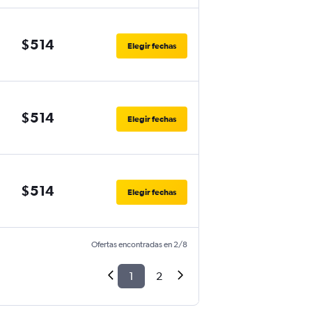
$514
Elegir fechas
$514
Elegir fechas
$514
Elegir fechas
Ofertas encontradas en 2/8
1
2