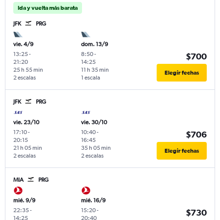
Ida y vuelta más barata
JFK
PRG
vie. 4/9
dom. 13/9
13:25
-
8:50
-
$700
21:20
14:25
25 h 55 min
11 h 35 min
Elegir fechas
2 escalas
1 escala
JFK
PRG
vie. 23/10
vie. 30/10
17:10
-
10:40
-
$706
20:15
16:45
21 h 05 min
35 h 05 min
Elegir fechas
2 escalas
2 escalas
MIA
PRG
mié. 9/9
mié. 16/9
22:35
-
15:20
-
$730
14:25
20:40