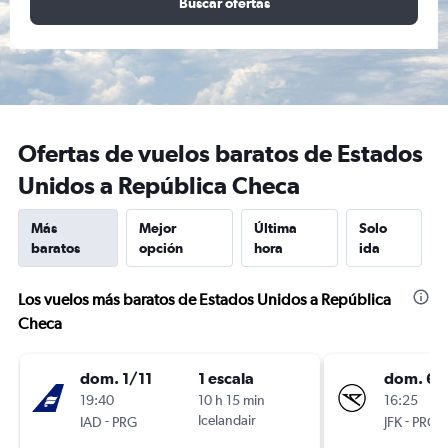
Buscar ofertas
Ofertas de vuelos baratos de Estados
Unidos a República Checa
Más
Mejor
Última
Solo
baratos
opción
hora
ida
Los vuelos más baratos de Estados Unidos a República
Checa
dom. 1/11
1 escala
dom. 6/
19:40
10 h 15 min
16:25
-
Icelandair
-
IAD
PRG
JFK
PRG