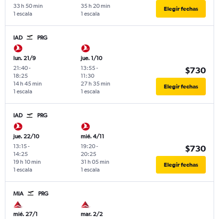
33 h 50 min
35 h 20 min
Elegir fechas
1 escala
1 escala
IAD
PRG
lun. 21/9
jue. 1/10
21:40
-
13:55
-
$730
18:25
11:30
14 h 45 min
27 h 35 min
Elegir fechas
1 escala
1 escala
IAD
PRG
jue. 22/10
mié. 4/11
13:15
-
19:20
-
$730
14:25
20:25
19 h 10 min
31 h 05 min
Elegir fechas
1 escala
1 escala
MIA
PRG
mié. 27/1
mar. 2/2