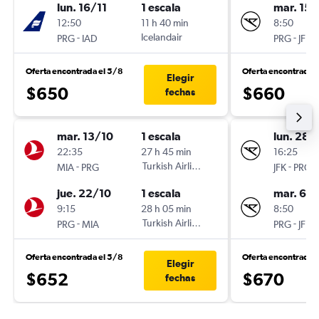
lun. 16/11
1 escala
mar. 15/
12:50
11 h 40 min
8:50
-
Icelandair
-
PRG
IAD
PRG
JFK
Oferta encontrada el 5/8
Oferta encontrada 
Elegir
$650
$660
fechas
mar. 13/10
1 escala
lun. 28/
22:35
27 h 45 min
16:25
-
Turkish Airlines
-
MIA
PRG
JFK
PRG
jue. 22/10
1 escala
mar. 6/1
9:15
28 h 05 min
8:50
-
Turkish Airlines
-
PRG
MIA
PRG
JFK
Oferta encontrada el 5/8
Oferta encontrada 
Elegir
$652
$670
fechas