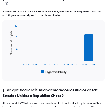
Range:
12
categories.
Si vuelas de Estados Unidos a República Checa, la hora del día en que decidas volar
The
no influye apenas en el precio total de los billetes.
chart
has
12
1
Bar
Chart
Y
Number of flights
graphic.
chart
axis
8
with
displaying
6
values.
bars.
Range:
4
0
The
to
chart
1200.
has
00:00 - 06:00
06:00 - 12:00
12:00 - 18:00
18:00 - 00:00
1
Flight availability
X
End
of
axis
interactive
displaying
chart
categories.
¿Con qué frecuencia salen demorados los vuelos desde
Range:
Estados Unidos a República Checa?
6
categories.
Alrededor del 22 % de los vuelos semanales entre Estados Unidos y República Checa
The