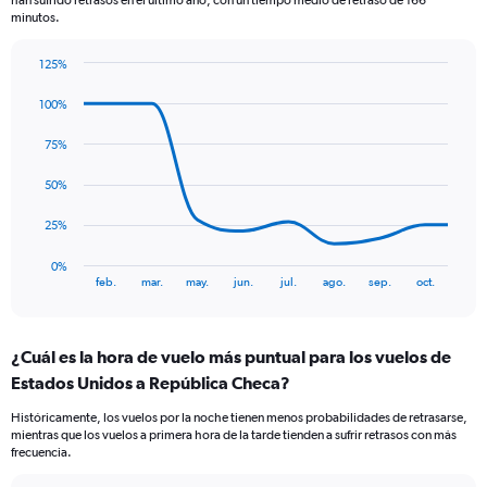
han sufrido retrasos en el último año, con un tiempo medio de retraso de 166
chart
minutos.
has
1
125%
Y
Line
Chart
axis
graphic.
chart
100%
displaying
with
Number
10
75%
of
data
points.
flights.
50%
Range:
The
0
25%
chart
to
has
12.
0%
1
End
feb.
mar.
may.
jun.
jul.
ago.
sep.
oct.
of
X
interactive
axis
chart
displaying
¿Cuál es la hora de vuelo más puntual para los vuelos de
categories.
Range:
Estados Unidos a República Checa?
10
Históricamente, los vuelos por la noche tienen menos probabilidades de retrasarse,
categories.
mientras que los vuelos a primera hora de la tarde tienden a sufrir retrasos con más
The
frecuencia.
chart
has