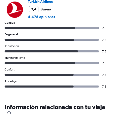
1200.
Turkish Airlines
Bueno
7,4
4.475 opiniones
Comida
7,5
En general
7,4
Tripulación
7,8
Entretenimiento
7,5
Confort
7,3
Abordaje
7,3
Información relacionada con tu viaje