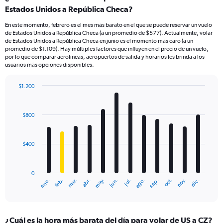
Estados Unidos a República Checa?
En este momento, febrero es el mes más barato en el que se puede reservar un vuelo
de Estados Unidos a República Checa (a un promedio de $577). Actualmente, volar
de Estados Unidos a República Checa en junio es el momento más caro (a un
promedio de $1.109). Hay múltiples factores que influyen en el precio de un vuelo,
por lo que comparar aerolíneas, aeropuertos de salida y horarios les brinda a los
usuarios más opciones disponibles.
$1.200
Bar
Chart
graphic.
chart
with
$800
12
bars.
$400
The
chart
has
0
1
mar.
jun.
sep.
dic.
ene.
abr.
jul.
oct.
feb.
may.
ago.
nov.
X
End
of
axis
interactive
displaying
chart
categories.
¿Cuál es la hora más barata del día para volar de US a CZ?