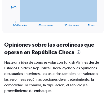
The
$400
chart
has
1
0
X
End
90 días antes
60 días antes
30 días antes
El mis…
of
axis
interactive
displaying
chart
categories.
Range:
Opiniones sobre las aerolíneas que
91
operan en República Checa
categories.
The
chart
Hazte una idea de cómo es volar con Turkish Airlines desde
has
Estados Unidos a República Checa leyendo las opiniones
1
de usuarios anteriores. Los usuarios también han valorado
Y
axis
las aerolíneas según las opciones de entretenimiento, la
displaying
comodidad, la comida, la tripulación, el servicio y el
values.
procedimiento de embarque.
Range:
0
to