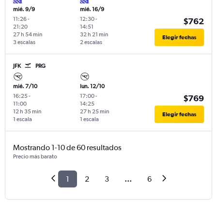
mié. 9/9
mié. 16/9
11:26
-
12:30
-
$762
21:20
14:51
27 h 54 min
32 h 21 min
Elegir fechas
3 escalas
2 escalas
JFK
PRG
mié. 7/10
lun. 12/10
16:25
-
17:00
-
$769
11:00
14:25
12 h 35 min
27 h 25 min
Elegir fechas
1 escala
1 escala
Mostrando 1-10 de 60 resultados
Precio más barato
1
2
3
...
6