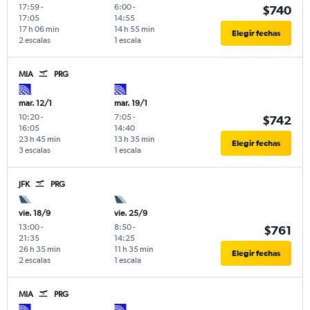
17:59
-
6:00
-
$740
17:05
14:55
17 h 06 min
14 h 55 min
Elegir fechas
2 escalas
1 escala
MIA
PRG
mar. 12/1
mar. 19/1
10:20
-
7:05
-
$742
16:05
14:40
23 h 45 min
13 h 35 min
Elegir fechas
3 escalas
1 escala
JFK
PRG
vie. 18/9
vie. 25/9
13:00
-
8:50
-
$761
21:35
14:25
26 h 35 min
11 h 35 min
Elegir fechas
2 escalas
1 escala
MIA
PRG