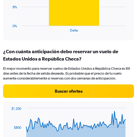
0
The
8%
to
chart
45.
has
1
0%
X
End
Delta
of
axis
interactive
displaying
chart
categories.
¿Con cuánta anticipación debo reservar un vuelo de
Range:
Estados Unidos a República Checa?
1
categories.
El mejor momento para reservar vuelos de Estados Unidos a República Checa es 89
The
días antes de la fecha de salida deseada. Es probable que el precio de tu vuelo
chart
aumente considerablemente si reservas con dos semanas de anticipación.
has
1
Buscar ofertas
Y
axis
displaying
$1.200
values.
Chart
Chart
Range:
graphic.
with
0
91
$800
to
data
points.
24.