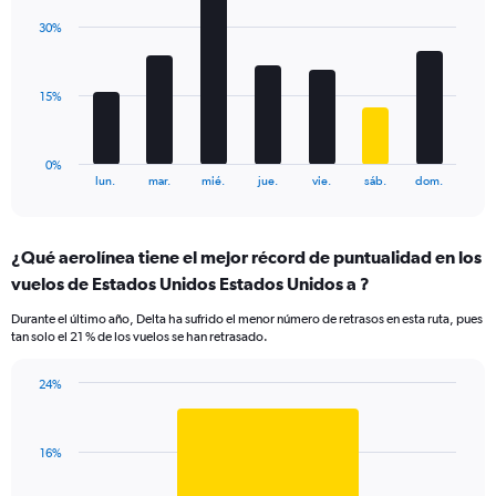
displaying
with
values.
30%
7
Range:
bars.
0
to
The
15%
60.
chart
has
1
0%
X
End
lun.
mar.
mié.
jue.
vie.
sáb.
dom.
of
axis
interactive
displaying
chart
categories.
¿Qué aerolínea tiene el mejor récord de puntualidad en los
Range:
vuelos de Estados Unidos Estados Unidos a ?
7
categories.
Durante el último año, Delta ha sufrido el menor número de retrasos en esta ruta, pues
The
tan solo el 21 % de los vuelos se han retrasado.
chart
has
24%
1
Bar
Chart
Y
graphic.
chart
axis
with
displaying
16%
1
values.
bar.
Range: