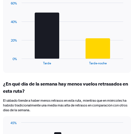
60%
1
Bar
Chart
Y
graphic.
chart
axis
with
displaying
40%
2
values.
bars.
Range:
0
The
20%
to
chart
125.
has
1
0%
X
End
Tarde
Tarde-noche
of
axis
interactive
displaying
chart
categories.
¿En qué día de la semana hay menos vuelos retrasados en
Range:
esta ruta?
2
categories.
El sábado tiende a haber menos retrasos en esta ruta, mientras que en miércoles ha
The
habido tradicionalmente una media más alta de retrasos en comparación con otros
chart
días de la semana.
has
1
45%
Y
Bar
Chart
axis
graphic.
chart