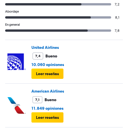
7,2
Abordaje
8,1
En general
7,8
United Airlines
Bueno
7,4
10.060 opiniones
Leer reseñas
American Airlines
Bueno
7,1
11.849 opiniones
Leer reseñas