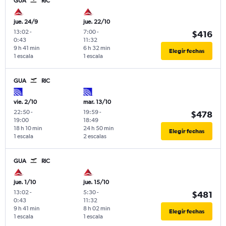
GUA
RIC
jue. 24/9
jue. 22/10
13:02
-
7:00
-
$416
0:43
11:32
9 h 41 min
6 h 32 min
Elegir fechas
1 escala
1 escala
GUA
RIC
vie. 2/10
mar. 13/10
22:50
-
19:59
-
$478
19:00
18:49
18 h 10 min
24 h 50 min
Elegir fechas
1 escala
2 escalas
GUA
RIC
jue. 1/10
jue. 15/10
13:02
-
5:30
-
$481
0:43
11:32
9 h 41 min
8 h 02 min
Elegir fechas
1 escala
1 escala