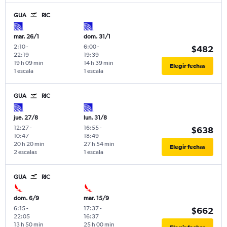
GUA
RIC
mar. 26/1
dom. 31/1
2:10
-
6:00
-
$482
22:19
19:39
19 h 09 min
14 h 39 min
Elegir fechas
1 escala
1 escala
GUA
RIC
jue. 27/8
lun. 31/8
12:27
-
16:55
-
$638
10:47
18:49
20 h 20 min
27 h 54 min
Elegir fechas
2 escalas
1 escala
GUA
RIC
dom. 6/9
mar. 15/9
6:15
-
17:37
-
$662
22:05
16:37
13 h 50 min
25 h 00 min