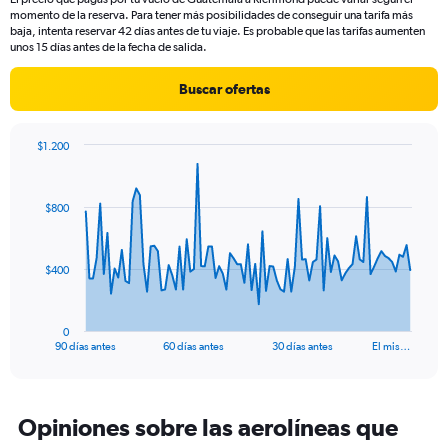
The
momento de la reserva. Para tener más posibilidades de conseguir una tarifa más
chart
baja, intenta reservar 42 días antes de tu viaje. Es probable que las tarifas aumenten
has
unos 15 días antes de la fecha de salida.
1
Y
Buscar ofertas
axis
displaying
values.
$1.200
Range:
Chart
Chart
0
graphic.
with
to
91
$800
data
600.
points.
The
$400
chart
has
1
0
X
End
90 días antes
60 días antes
30 días antes
El mis…
of
axis
interactive
displaying
chart
categories.
Range:
Opiniones sobre las aerolíneas que
91