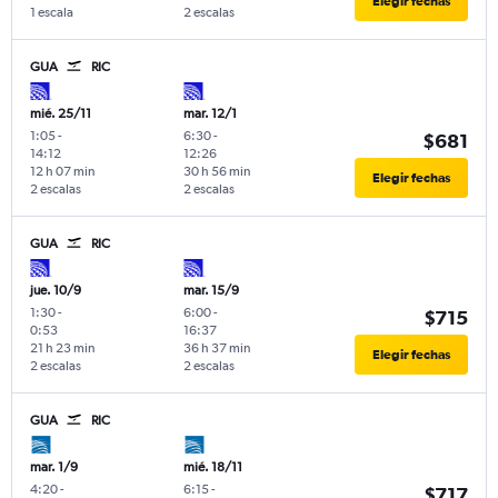
Elegir fechas
1 escala
2 escalas
GUA
RIC
mié. 25/11
mar. 12/1
1:05
-
6:30
-
$681
14:12
12:26
12 h 07 min
30 h 56 min
Elegir fechas
2 escalas
2 escalas
GUA
RIC
jue. 10/9
mar. 15/9
1:30
-
6:00
-
$715
0:53
16:37
21 h 23 min
36 h 37 min
Elegir fechas
2 escalas
2 escalas
GUA
RIC
mar. 1/9
mié. 18/11
4:20
-
6:15
-
$717