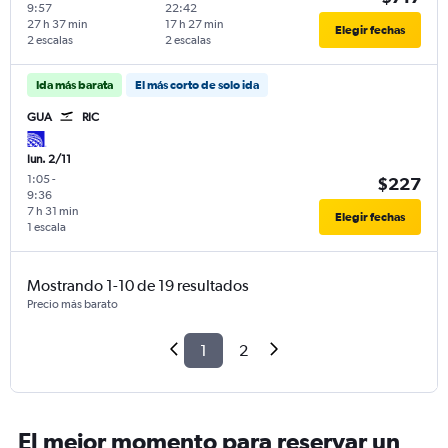
9:57
22:42
27 h 37 min
17 h 27 min
Elegir fechas
2 escalas
2 escalas
Ida más barata
El más corto de solo ida
GUA
RIC
lun. 2/11
1:05
-
$227
9:36
7 h 31 min
Elegir fechas
1 escala
Mostrando 1-10 de 19 resultados
Precio más barato
1
2
El mejor momento para reservar un