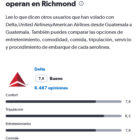
operan en Richmond
categories.
The
chart
Lee lo que dicen otros usuarios que han volado con
has
Delta,United AirlinesyAmerican Airlines desde Guatemala a
1
Guatemala. También puedes comparar las opciones de
Y
axis
entretenimiento, comodidad, comida, tripulación, servicio
displaying
y procedimiento de embarque de cada aerolínea.
values.
Range:
0
to
Delta
1200.
Bueno
7,8
8.487 opiniones
Confort
7,8
Tripulación
8,5
Entretenimiento
7,8
Comida