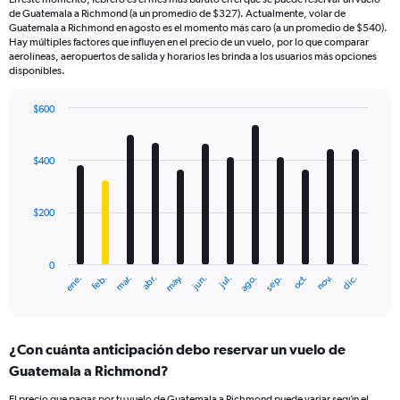
de Guatemala a Richmond (a un promedio de $327). Actualmente, volar de
Guatemala a Richmond en agosto es el momento más caro (a un promedio de $540).
Hay múltiples factores que influyen en el precio de un vuelo, por lo que comparar
aerolíneas, aeropuertos de salida y horarios les brinda a los usuarios más opciones
disponibles.
$600
Bar
Chart
graphic.
chart
with
$400
12
bars.
$200
The
chart
has
0
1
ene.
feb.
mar.
abr.
may.
jun.
jul.
ago.
sep.
oct.
nov.
dic.
X
End
of
axis
interactive
displaying
chart
categories.
¿Con cuánta anticipación debo reservar un vuelo de
Range:
Guatemala a Richmond?
12
categories.
El precio que pagas por tu vuelo de Guatemala a Richmond puede variar según el