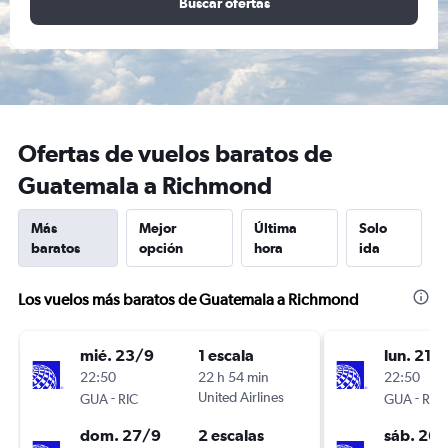
Buscar ofertas
Ofertas de vuelos baratos de
Guatemala a Richmond
Más
Mejor
Última
Solo
baratos
opción
hora
ida
Los vuelos más baratos de Guatemala a Richmond
mié. 23/9
1 escala
lun. 21/
22:50
22 h 54 min
22:50
-
United Airlines
-
GUA
RIC
GUA
RIC
dom. 27/9
2 escalas
sáb. 26