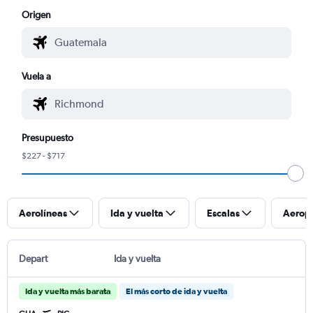
Origen
Vuela a
Presupuesto
$227 - $717
Aerolíneas
Ida y vuelta
Escalas
Aerop
Depart
Ida y vuelta
Ida y vuelta más barata
El más corto de ida y vuelta