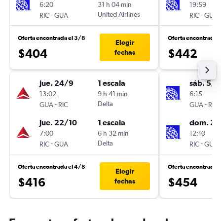
6:20
31 h 04 min
19:59
-
United Airlines
-
RIC
GUA
RIC
GUA
Oferta encontrada el 3/8
Oferta encontrada 
Elegir
$404
$442
fechas
jue. 24/9
1 escala
sáb. 5/9
13:02
9 h 41 min
6:15
-
Delta
-
GUA
RIC
GUA
RIC
jue. 22/10
1 escala
dom. 20
7:00
6 h 32 min
12:10
-
Delta
-
RIC
GUA
RIC
GUA
Oferta encontrada el 4/8
Oferta encontrada e
Elegir
$416
$454
fechas