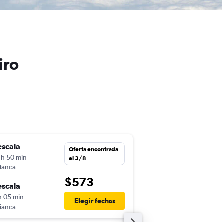
iro
escala
jue. 22/10
Oferta encontrada
 h 50 min
17:55
el 3/8
ianca
-
PTY
GIG
$573
escala
sáb. 31/10
h 05 min
16:50
Elegir fechas
ianca
-
GIG
PTY