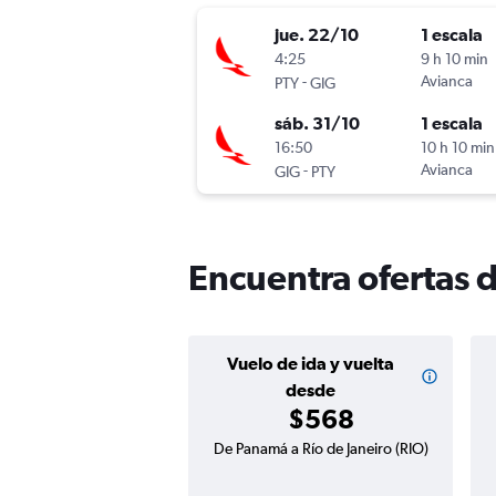
jue. 22/10
1 escala
4:25
9 h 10 min
-
Avianca
PTY
GIG
sáb. 31/10
1 escala
16:50
10 h 10 min
-
Avianca
GIG
PTY
Encuentra ofertas 
Vuelo de ida y vuelta
desde
$568
De Panamá a Río de Janeiro (RIO)