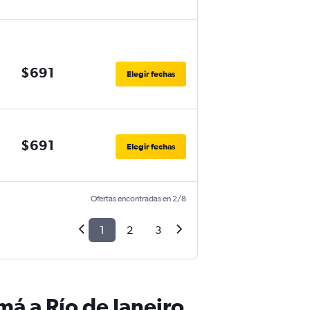
$691
Elegir fechas
$691
Elegir fechas
Ofertas encontradas en 2/8
1
2
3
á a Río de Janeiro