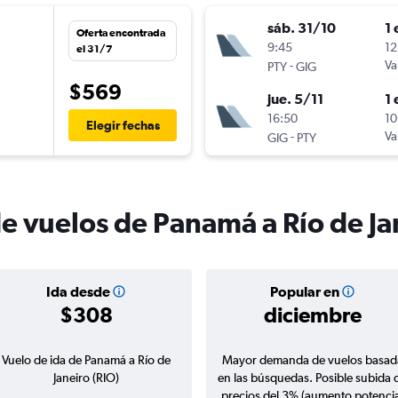
sáb. 31/10
1 
Oferta encontrada
9:45
12
el 31/7
-
Va
PTY
GIG
$569
jue. 5/11
1 
16:50
10
Elegir fechas
-
Va
GIG
PTY
de vuelos de Panamá a Río de Ja
Ida desde
Popular en
$308
diciembre
Vuelo de ida de Panamá a Río de
Mayor demanda de vuelos basad
Janeiro (RIO)
en las búsquedas. Posible subida 
precios del 3% (aumento potencia