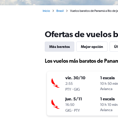
Inicio
Brasil
Vuelos baratos de Panamá a Río de J
Ofertas de vuelos 
Más baratos
Mejor opción
Úl
Los vuelos más baratos de Panam
vie. 30/10
1 escala
2:55
10 h 50 mi
-
Avianca
PTY
GIG
jue. 5/11
1 escala
16:50
10 h 10 min
-
Avianca
GIG
PTY