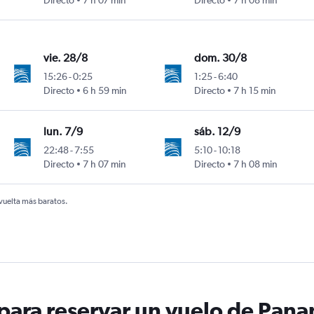
Directo
7 h 07 min
Directo
7 h 08 min
vie. 28/8
dom. 30/8
15:26
-
0:25
1:25
-
6:40
Directo
6 h 59 min
Directo
7 h 15 min
lun. 7/9
sáb. 12/9
22:48
-
7:55
5:10
-
10:18
Directo
7 h 07 min
Directo
7 h 08 min
 vuelta más baratos.
ara reservar un vuelo de Panam