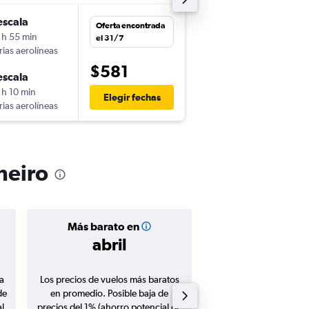
escala
lun. 14/9
Oferta encontrada
 h 55 min
10:10
el 31/7
rias aerolíneas
-
PTY
GIG
$581
escala
vie. 18/9
 h 10 min
7:20
Elegir fechas
rias aerolíneas
-
GIG
PTY
neiro
Más barato en
Precio prom
abril
$613
a
Los precios de vuelos más baratos
Promedio de vuelos de 
de
en promedio. Posible baja de
en agosto 20
l
precios del 1% (ahorro potencial de