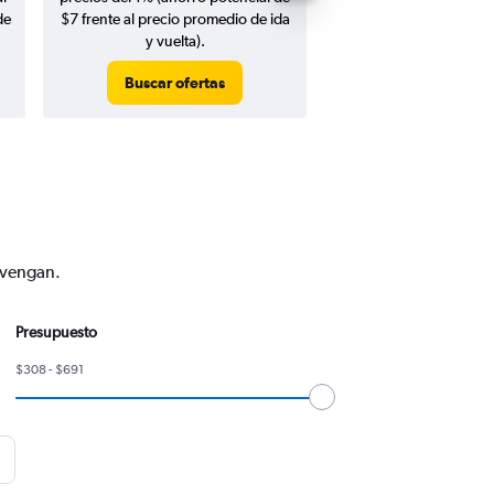
de
$7 frente al precio promedio de ida
y vuelta).
Buscar ofertas
Buscar ofert
onvengan.
Presupuesto
$308 - $691