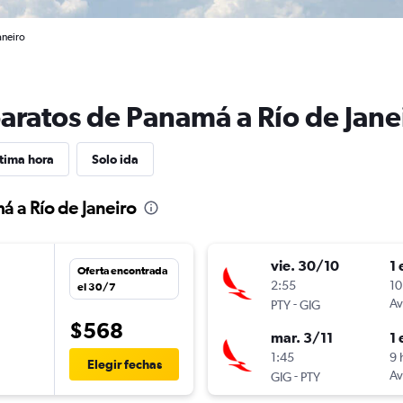
aneiro
baratos de Panamá a Río de Jane
tima hora
Solo ida
á a Río de Janeiro
vie. 30/10
1 
Oferta encontrada
n
2:55
10
el 30/7
-
Av
PTY
GIG
$568
mar. 3/11
1 
1:45
9 
Elegir fechas
-
Av
GIG
PTY