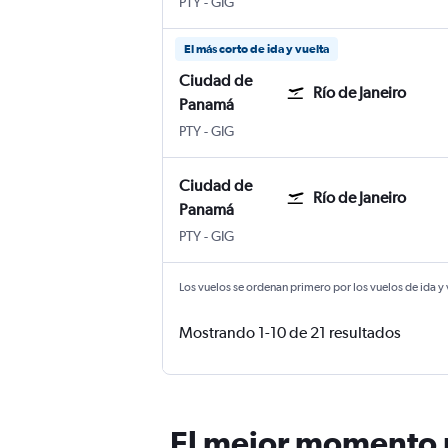
PTY
-
GIG
El más corto de ida y vuelta
Ciudad de
Río de Janeiro
Panamá
PTY
-
GIG
Ciudad de
Río de Janeiro
Panamá
PTY
-
GIG
Los vuelos se ordenan primero por los vuelos de ida y
Mostrando 1-10 de 21 resultados
El mejor momento p