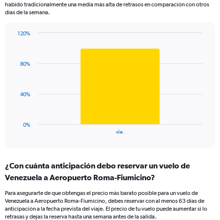
The
habido tradicionalmente una media más alta de retrasos en comparación con otros
chart
días de la semana.
has
1
120%
Y
Bar
Chart
axis
graphic.
chart
displaying
with
values.
80%
1
Range:
bar.
0
to
The
40%
120.
chart
has
1
0%
X
End
vie.
of
axis
interactive
displaying
chart
categories.
¿Con cuánta anticipación debo reservar un vuelo de
Range:
Venezuela a Aeropuerto Roma-Fiumicino?
1
categories.
Para asegurarte de que obtengas el precio más barato posible para un vuelo de
The
Venezuela a Aeropuerto Roma-Fiumicino, debes reservar con al menos 63 días de
chart
anticipación a la fecha prevista del viaje. El precio de tu vuelo puede aumentar si lo
has
retrasas y dejas la reserva hasta una semana antes de la salida.