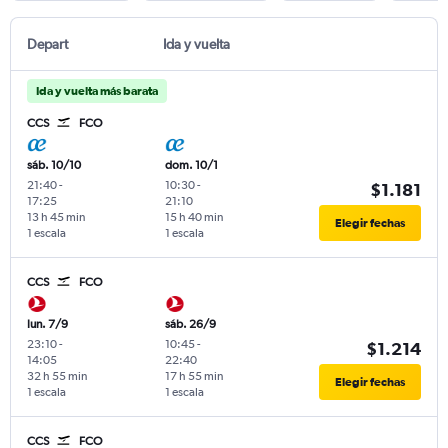
Depart
Ida y vuelta
Ida y vuelta más barata
CCS
FCO
sáb. 10/10
dom. 10/1
21:40
-
10:30
-
$1.181
17:25
21:10
13 h 45 min
15 h 40 min
Elegir fechas
1 escala
1 escala
CCS
FCO
lun. 7/9
sáb. 26/9
23:10
-
10:45
-
$1.214
14:05
22:40
32 h 55 min
17 h 55 min
Elegir fechas
1 escala
1 escala
CCS
FCO