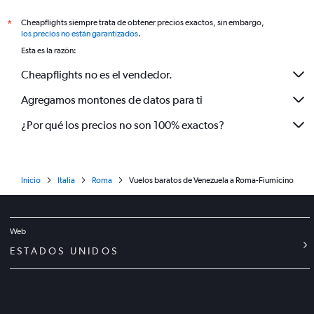
Cheapflights siempre trata de obtener precios exactos, sin embargo,
*
los precios no están garantizados
.
Esta es la razón:
Cheapflights no es el vendedor.
Agregamos montones de datos para ti
¿Por qué los precios no son 100% exactos?
Inicio
Italia
Roma
Vuelos baratos de Venezuela a Roma-Fiumicino
Web
ESTADOS UNIDOS