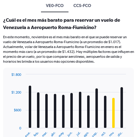
VE0-FCO
CCS-FCO
¿Cuál es el mes más barato para reservar un vuelo de
Venezuela a Aeropuerto Roma-Fiumicino?
En este momento, noviembre es el mes más barato en el que se puede reservar un
vuelo de Venezuela a Aeropuerto Roma-Fiumicino (a un promedio de $1.017).
Actualmente, volar de Venezuela a Aeropuerto Roma-Fiumicino en enero es el
momento más caro (a un promedio de $1.432). Hay múltiples factores que influyen en
el precio de un vuelo, por lo que comparar aerolíneas, aeropuertos de salida y
horarios les brinda a los usuarios más opciones disponibles.
$1.800
Bar
Chart
graphic.
chart
with
$1.200
12
bars.
$600
The
chart
has
0
1
mar.
jun.
sep.
dic.
ene.
abr.
jul.
oct.
feb.
may.
ago.
nov.
X
End