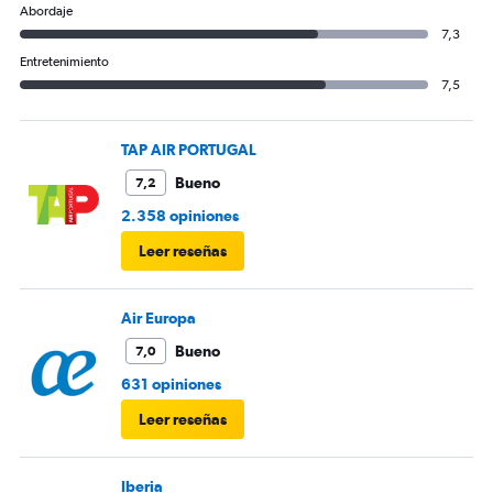
Abordaje
7,3
Entretenimiento
7,5
TAP AIR PORTUGAL
Bueno
7,2
2.358 opiniones
Leer reseñas
Air Europa
Bueno
7,0
631 opiniones
Leer reseñas
Iberia