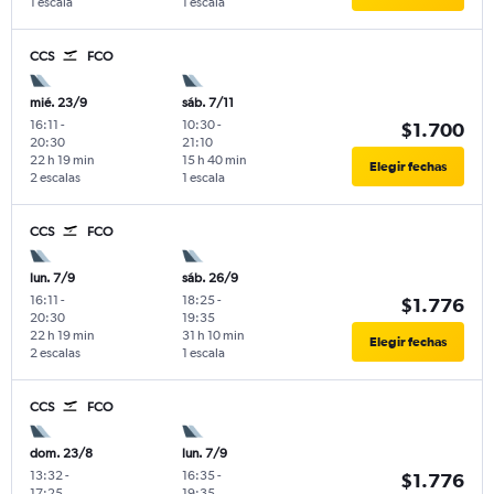
1 escala
1 escala
CCS
FCO
mié. 23/9
sáb. 7/11
16:11
-
10:30
-
$1.700
20:30
21:10
22 h 19 min
15 h 40 min
Elegir fechas
2 escalas
1 escala
CCS
FCO
lun. 7/9
sáb. 26/9
16:11
-
18:25
-
$1.776
20:30
19:35
22 h 19 min
31 h 10 min
Elegir fechas
2 escalas
1 escala
CCS
FCO
dom. 23/8
lun. 7/9
13:32
-
16:35
-
$1.776
17:25
19:35