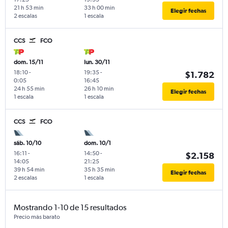
21 h 53 min
33 h 00 min
Elegir fechas
2 escalas
1 escala
CCS
FCO
dom. 15/11
lun. 30/11
18:10
-
19:35
-
$1.782
0:05
16:45
24 h 55 min
26 h 10 min
Elegir fechas
1 escala
1 escala
CCS
FCO
sáb. 10/10
dom. 10/1
16:11
-
14:50
-
$2.158
14:05
21:25
39 h 54 min
35 h 35 min
Elegir fechas
2 escalas
1 escala
Mostrando 1-10 de 15 resultados
Precio más barato