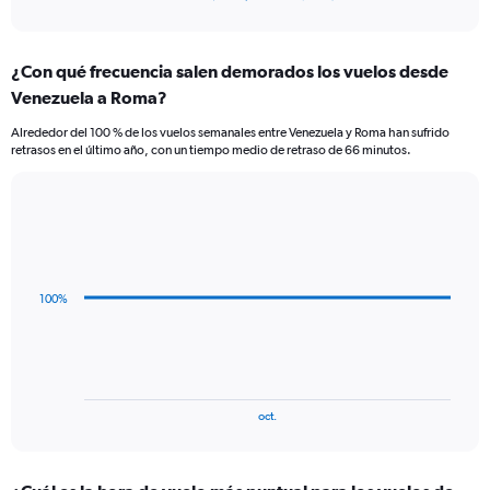
of
axis
interactive
displaying
chart
categories.
¿Con qué frecuencia salen demorados los vuelos desde
Range:
Venezuela a Roma?
12
categories.
Alrededor del 100 % de los vuelos semanales entre Venezuela y Roma han sufrido
The
retrasos en el último año, con un tiempo medio de retraso de 66 minutos.
chart
has
1
Line
Chart
Y
graphic.
chart
axis
with
displaying
3
values.
data
100%
Range:
points.
0
to
The
1800.
chart
has
1
End
oct.
of
X
interactive
axis
chart
displaying