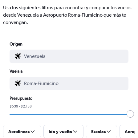
Usa los siguientes filtros para encontrar y comparar los vuelos
desde Venezuela a Aeropuerto Roma-Fiumicino que más te
convengan.
Origen
Vuela a
Presupuesto
$539 - $2.158
Aerolíneas
Ida y vuelta
Escalas
Aerop