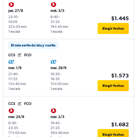
jue. 27/8
mié. 3/3
23:10
-
6:40
-
$1.445
14:05
21:25
32 h 55 min
19 h 45 min
Elegir fechas
1 escala
1 escala
El más corto de ida y vuelta
CCS
FCO
mar. 1/9
mar. 29/9
21:40
-
10:30
-
$1.573
17:25
19:35
13 h 45 min
15 h 05 min
Elegir fechas
1 escala
1 escala
CCS
FCO
mar. 25/8
mar. 2/3
0:30
-
19:45
-
$1.682
23:35
21:25
17 h 05 min
30 h 40 min
Elegir fechas