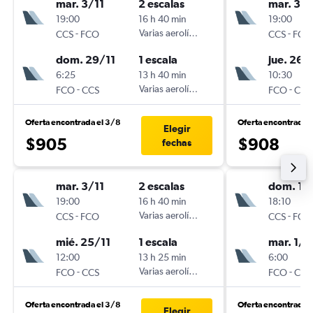
mar. 3/11
2 escalas
mar. 3/1
19:00
16 h 40 min
19:00
-
Varias aerolíneas
-
CCS
FCO
CCS
FCO
dom. 29/11
1 escala
jue. 26/
6:25
13 h 40 min
10:30
-
Varias aerolíneas
-
FCO
CCS
FCO
CCS
Oferta encontrada el 3/8
Oferta encontrada 
Elegir
$905
$908
fechas
mar. 3/11
2 escalas
dom. 1/1
19:00
16 h 40 min
18:10
-
Varias aerolíneas
-
CCS
FCO
CCS
FCO
mié. 25/11
1 escala
mar. 1/1
12:00
13 h 25 min
6:00
-
Varias aerolíneas
-
FCO
CCS
FCO
CCS
Oferta encontrada el 3/8
Oferta encontrada 
Elegir