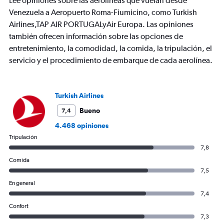
Lee opiniones sobre las aerolíneas que vuelan desde
has
Venezuela a Aeropuerto Roma-Fiumicino, como Turkish
1
Airlines,TAP AIR PORTUGALyAir Europa. Las opiniones
Y
axis
también ofrecen información sobre las opciones de
displaying
entretenimiento, la comodidad, la comida, la tripulación, el
values.
servicio y el procedimiento de embarque de cada aerolínea.
Range:
0
to
3000.
Turkish Airlines
Bueno
7,4
4.468 opiniones
Tripulación
7,8
Comida
7,5
En general
7,4
Confort
7,3