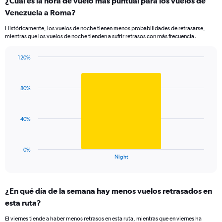
¿Cuál es la hora de vuelo más puntual para los vuelos de
categories.
Range:
Venezuela a Roma?
3
Históricamente, los vuelos de noche tienen menos probabilidades de retrasarse,
categories.
mientras que los vuelos de noche tienden a sufrir retrasos con más frecuencia.
The
chart
has
120%
Bar
1
Chart
graphic.
chart
Y
with
axis
80%
1
displaying
bar.
values.
Range:
The
40%
99.5
chart
to
has
100.5.
1
0%
X
End
Night
of
axis
interactive
displaying
chart
categories.
¿En qué día de la semana hay menos vuelos retrasados en
Range:
esta ruta?
1
categories.
El viernes tiende a haber menos retrasos en esta ruta, mientras que en viernes ha