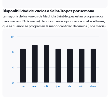
axis
interactive
displaying
chart
categories.
Disponibilidad de vuelos a Saint-Tropez por semana
Range:
La mayoría de los vuelos de Madrid a Saint-Tropez están programados
1
para martes (10 de media). Tendrás menos opciones de vuelos el lunes,
categories.
que es cuando se programan la menor cantidad de vuelos (9 de media).
The
chart
12
has
Bar
Chart
1
graphic.
chart
Y
with
axis
8
7
displaying
bars.
values.
Range:
The
4
0
chart
to
has
150.
1
0
X
End
lun.
mar.
mié.
jue.
vie.
sáb.
dom.
of
axis
interactive
displaying
chart
categories.
Range:
7