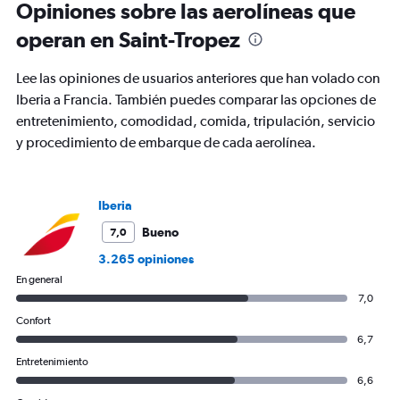
Opiniones sobre las aerolíneas que
categories.
The
operan en Saint-Tropez
chart
has
Lee las opiniones de usuarios anteriores que han volado con
1
Y
Iberia a Francia. También puedes comparar las opciones de
axis
entretenimiento, comodidad, comida, tripulación, servicio
displaying
y procedimiento de embarque de cada aerolínea.
values.
Range:
0
to
Iberia
12.
Bueno
7,0
3.265 opiniones
En general
7,0
Confort
6,7
Entretenimiento
6,6