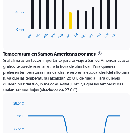
bars.
150 mm
The
chart
has
0 mm
1
ene.
abr.
jul.
oct.
mar.
jun.
sep.
dic.
feb.
may.
ago.
nov.
X
End
of
axis
interactive
displaying
chart
categories.
Temperatura en Samoa Americana por mes
Range:
Si el clima es un factor importante para tu viaje a Samoa Americana, este
12
gráfico te puede resultar útil a la hora de planificar. Para quienes
categories.
prefieren temperaturas más cálidas, enero es la época ideal del año para
The
ir, ya que las temperaturas alcanzan 28.0 C de media. Para quienes
chart
quieren huir del frío, lo mejor es evitar junio, ya que las temperaturas
has
suelen ser más bajas (alrededor de 27.0 C).
1
Y
axis
28.5 °C
Line
displaying
Chart
graphic.
chart
values.
28 °C
with
Range:
14
0
data
27.5 °C
to
points.