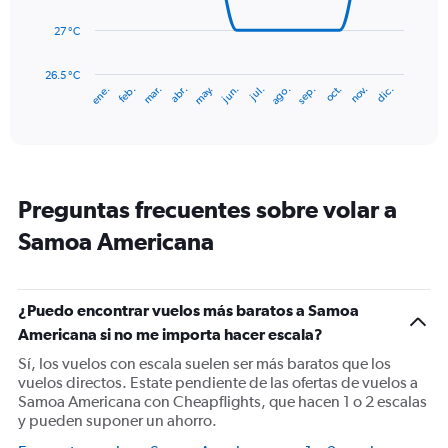
450.
27 °C
The
chart
has
26.5 °C
ene.
feb.
mar.
abr.
may.
jun.
jul.
ago.
sep.
oct.
nov.
dic.
1
End
of
X
interactive
axis
chart
displaying
categories.
Range:
Preguntas frecuentes sobre volar a
14
categories.
Samoa Americana
The
chart
has
1
¿Puedo encontrar vuelos más baratos a Samoa
Y
Americana si no me importa hacer escala?
axis
displaying
Sí, los vuelos con escala suelen ser más baratos que los
values.
vuelos directos. Estate pendiente de las ofertas de vuelos a
Range:
Samoa Americana con Cheapflights, que hacen 1 o 2 escalas
26.5
y pueden suponer un ahorro.
to