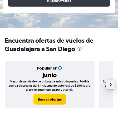
Buscar ofertas
Encuentra ofertas de vuelos de
Guadalajara a San Diego
Popular en
junio
Mayor demanda de vuelos basada en las búsquedas. Posible
Los precio
subida de precios del 34% (aumento potencial de $296 sobre
de precios
el precio promedio de ida y vuelta).
Buscar ofertas