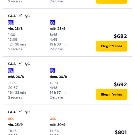
2 escalas
2 escalas
GUA
SJC
vie. 28/8
mié. 23/9
1:30
-
8:45
-
$682
13:08
4:48
12 h 38 min
19 h 03 min
Elegir fechas
2 escalas
2 escalas
GUA
SJC
mié. 26/8
dom. 30/8
2:25
-
12:51
-
$692
20:57
4:48
19 h 32 min
14 h 57 min
Elegir fechas
2 escalas
2 escalas
GUA
SJC
vie. 25/9
mié. 30/9
11:46
-
14:36
-
$801