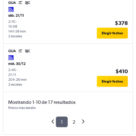
GUA
SJC
sáb. 21/11
2:10
-
$378
15:08
14 h 58 min
Elegir fechas
2 escalas
GUA
SJC
mié. 30/12
2:45
-
$410
21:11
20 h 26 min
Elegir fechas
2 escalas
Mostrando 1-10 de 17 resultados
Precio más barato
1
2