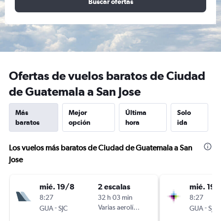
Buscar ofertas
Ofertas de vuelos baratos de Ciudad
de Guatemala a San Jose
Más
Mejor
Última
Solo
baratos
opción
hora
ida
Los vuelos más baratos de Ciudad de Guatemala a San
Jose
mié. 19/8
2 escalas
mié. 19/
8:27
32 h 03 min
8:27
-
Varias aerolíneas
-
GUA
SJC
GUA
SJC