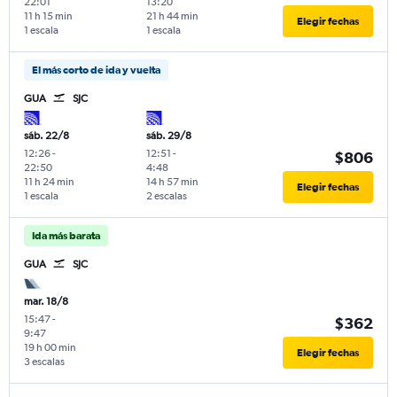
22:01
13:20
11 h 15 min
21 h 44 min
Elegir fechas
1 escala
1 escala
El más corto de ida y vuelta
GUA
SJC
sáb. 22/8
sáb. 29/8
12:26
-
12:51
-
$806
22:50
4:48
11 h 24 min
14 h 57 min
Elegir fechas
1 escala
2 escalas
Ida más barata
GUA
SJC
mar. 18/8
15:47
-
$362
9:47
19 h 00 min
Elegir fechas
3 escalas