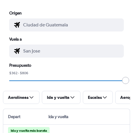
Origen
Vuela a
Presupuesto
$362 - $806
Aerolíneas
Ida y vuelta
Escalas
Aerop
Depart
Ida y vuelta
Ida y vuelta más barata