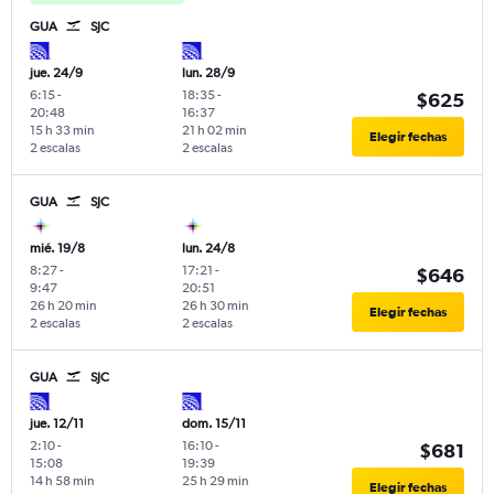
GUA
SJC
jue. 24/9
lun. 28/9
6:15
-
18:35
-
$625
20:48
16:37
15 h 33 min
21 h 02 min
Elegir fechas
2 escalas
2 escalas
GUA
SJC
mié. 19/8
lun. 24/8
8:27
-
17:21
-
$646
9:47
20:51
26 h 20 min
26 h 30 min
Elegir fechas
2 escalas
2 escalas
GUA
SJC
jue. 12/11
dom. 15/11
2:10
-
16:10
-
$681
15:08
19:39
14 h 58 min
25 h 29 min
Elegir fechas