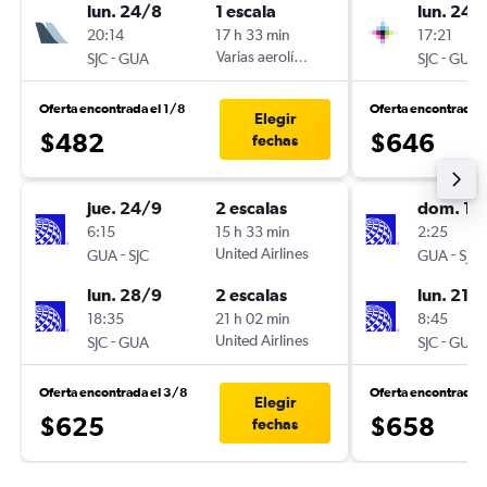
lun. 24/8
1 escala
lun. 24/
20:14
17 h 33 min
17:21
-
Varias aerolíneas
-
SJC
GUA
SJC
GUA
Oferta encontrada el 1/8
Oferta encontrada e
Elegir
$482
$646
fechas
jue. 24/9
2 escalas
dom. 13
6:15
15 h 33 min
2:25
-
United Airlines
-
GUA
SJC
GUA
SJC
lun. 28/9
2 escalas
lun. 21/
18:35
21 h 02 min
8:45
-
United Airlines
-
SJC
GUA
SJC
GUA
Oferta encontrada el 3/8
Oferta encontrada e
Elegir
$625
$658
fechas