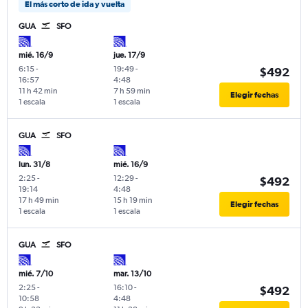
El más corto de ida y vuelta
GUA
SFO
mié. 16/9
jue. 17/9
6:15
-
19:49
-
$492
16:57
4:48
11 h 42 min
7 h 59 min
Elegir fechas
1 escala
1 escala
GUA
SFO
lun. 31/8
mié. 16/9
2:25
-
12:29
-
$492
19:14
4:48
17 h 49 min
15 h 19 min
Elegir fechas
1 escala
1 escala
GUA
SFO
mié. 7/10
mar. 13/10
2:25
-
16:10
-
$492
10:58
4:48