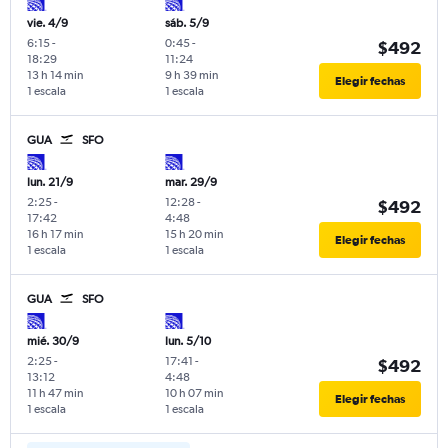
vie. 4/9
sáb. 5/9
6:15
-
0:45
-
$492
18:29
11:24
13 h 14 min
9 h 39 min
Elegir fechas
1 escala
1 escala
GUA
SFO
lun. 21/9
mar. 29/9
2:25
-
12:28
-
$492
17:42
4:48
16 h 17 min
15 h 20 min
Elegir fechas
1 escala
1 escala
GUA
SFO
mié. 30/9
lun. 5/10
2:25
-
17:41
-
$492
13:12
4:48
11 h 47 min
10 h 07 min
Elegir fechas
1 escala
1 escala