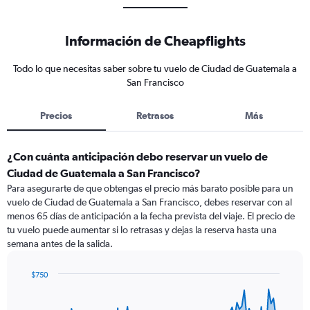
Información de Cheapflights
Todo lo que necesitas saber sobre tu vuelo de Ciudad de Guatemala a
San Francisco
Precios
Retrasos
Más
¿Con cuánta anticipación debo reservar un vuelo de
Ciudad de Guatemala a San Francisco?
Para asegurarte de que obtengas el precio más barato posible para un
vuelo de Ciudad de Guatemala a San Francisco, debes reservar con al
menos 65 días de anticipación a la fecha prevista del viaje. El precio de
tu vuelo puede aumentar si lo retrasas y dejas la reserva hasta una
semana antes de la salida.
$750
Chart
Chart
graphic.
with
91