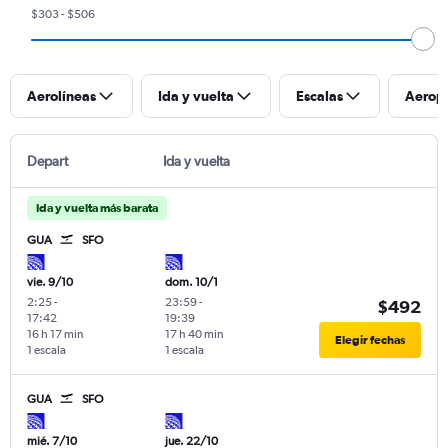
$303 - $506
Aerolíneas
Ida y vuelta
Escalas
Aerop
Depart
Ida y vuelta
Ida y vuelta más barata
GUA
SFO
vie. 9/10
dom. 10/1
2:25
-
23:59
-
$492
17:42
19:39
16 h 17 min
17 h 40 min
Elegir fechas
1 escala
1 escala
GUA
SFO
mié. 7/10
jue. 22/10