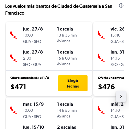
Los vuelos más baratos de Ciudad de Guatemala a San
Francisco
jue. 27/8
1 escala
vie. 28/
10:00
13 h 35 min
15:40
-
Avianca
-
GUA
SFO
GUA
SFO
jue. 27/8
1 escala
lun. 31/
2:30
15 h 00 min
14:15
-
Avianca
-
SFO
GUA
SFO
GUA
Oferta encontrada el 1/8
Oferta encontrada 
Elegir
$471
$476
fechas
mar. 15/9
1 escala
mié. 26
10:00
14 h 55 min
14:10
-
Avianca
-
GUA
SFO
GUA
SFO
jue. 15/10
2 escalas
lun. 31/