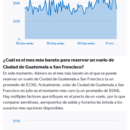
$500
data
points.
The
$250
chart
has
1
0
X
End
90 días antes
60 días antes
30 días antes
El mis…
of
axis
interactive
displaying
chart
categories.
¿Cuál es el mes más barato para reservar un vuelo de
Range:
Ciudad de Guatemala a San Francisco?
91
En este momento, febrero es el mes más barato en el que se puede
categories.
reservar un vuelo de Ciudad de Guatemala a San Francisco (a un
The
promedio de $336). Actualmente, volar de Ciudad de Guatemala a San
chart
Francisco en julio es el momento más caro (a un promedio de $584).
has
Hay múltiples factores que influyen en el precio de un vuelo, por lo que
1
comparar aerolíneas, aeropuertos de salida y horarios les brinda a los
Y
usuarios más opciones disponibles.
axis
displaying
values.
$750
Range:
Bar
Chart