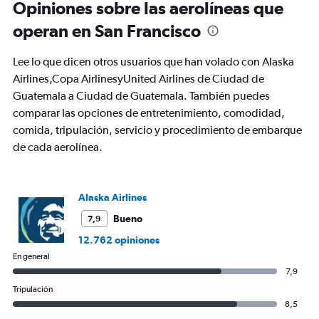
Opiniones sobre las aerolíneas que
to
1.2.
operan en San Francisco
Lee lo que dicen otros usuarios que han volado con Alaska
Airlines,Copa AirlinesyUnited Airlines de Ciudad de
Guatemala a Ciudad de Guatemala. También puedes
comparar las opciones de entretenimiento, comodidad,
comida, tripulación, servicio y procedimiento de embarque
de cada aerolínea.
Alaska Airlines
Bueno
7,9
12.762 opiniones
En general
7,9
Tripulación
8,5