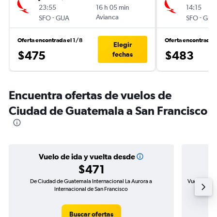
23:55
16 h 05 min
14:15
-
Avianca
-
SFO
GUA
SFO
GUA
Oferta encontrada el 1/8
Oferta encontrada 
Elegir
$475
$483
fechas
Encuentra ofertas de vuelos de
Ciudad de Guatemala a San Francisco
Vuelo de ida y vuelta desde
$471
De Ciudad de Guatemala Internacional La Aurora a
Vuelo de id
Internacional de San Francisco
Buscar ofertas