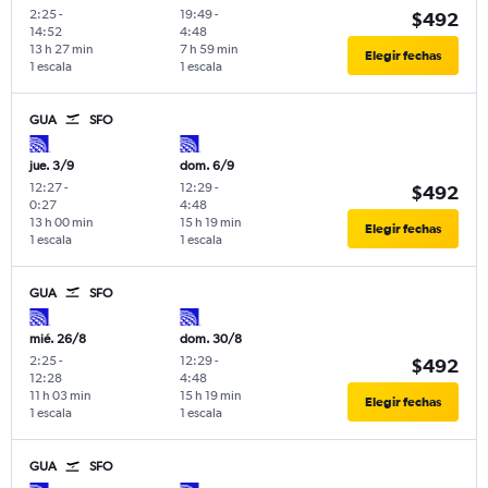
2:25
-
19:49
-
$492
14:52
4:48
13 h 27 min
7 h 59 min
Elegir fechas
1 escala
1 escala
GUA
SFO
jue. 3/9
dom. 6/9
12:27
-
12:29
-
$492
0:27
4:48
13 h 00 min
15 h 19 min
Elegir fechas
1 escala
1 escala
GUA
SFO
mié. 26/8
dom. 30/8
2:25
-
12:29
-
$492
12:28
4:48
11 h 03 min
15 h 19 min
Elegir fechas
1 escala
1 escala
GUA
SFO