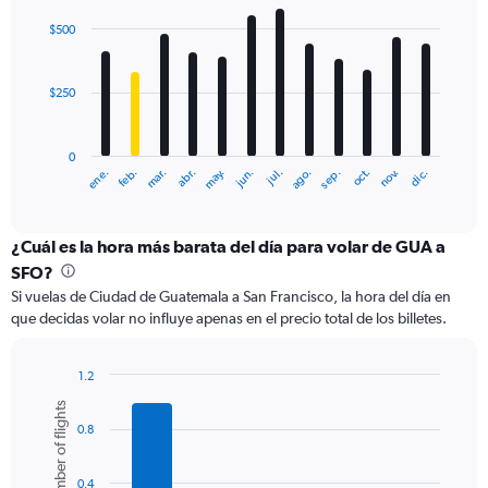
0
graphic.
chart
with
to
$500
12
750.
bars.
$250
The
chart
has
0
1
ene.
abr.
jul.
oct.
mar.
jun.
sep.
dic.
feb.
may.
ago.
nov.
X
End
of
axis
interactive
displaying
chart
categories.
¿Cuál es la hora más barata del día para volar de GUA a
Range:
SFO?
12
Si vuelas de Ciudad de Guatemala a San Francisco, la hora del día en
categories.
que decidas volar no influye apenas en el precio total de los billetes.
The
chart
has
1.2
1
Bar
Chart
Number of flights
Y
graphic.
chart
axis
0.8
with
6
displaying
bars.
values.
0.4