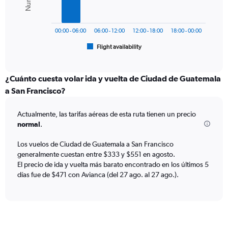
Range:
The
0
chart
to
has
750.
00:00 - 06:00
06:00 - 12:00
12:00 - 18:00
18:00 - 00:00
1
Flight availability
X
End
of
axis
interactive
displaying
chart
categories.
¿Cuánto cuesta volar ida y vuelta de Ciudad de Guatemala
Range:
a San Francisco?
6
categories.
Actualmente, las tarifas aéreas de esta ruta tienen un precio
The
normal
.
chart
has
Los vuelos de Ciudad de Guatemala a San Francisco
1
generalmente cuestan entre $333 y $551 en agosto.
Y
axis
El precio de ida y vuelta más barato encontrado en los últimos 5
displaying
días fue de $471 con Avianca (del 27 ago. al 27 ago.).
Number
of
flights.
Range:
0