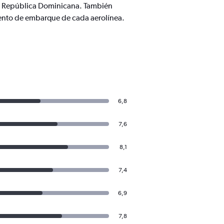
 a República Dominicana. También
ento de embarque de cada aerolínea.
6,8
7,6
8,1
7,4
6,9
7,8