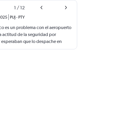
1
/
12
 2025
PUJ
-
PTY
o es un problema con el aeropuerto
a actitud de la seguridad por
 esperaban que lo despache en
ese un equipaje. Lo más insólito es
s mayores CON BASTONES. Me salía
 paraguas a la bodega que el valor
ás loco, es que en el duty free
e y en nombre de la “seguridad”,
so?