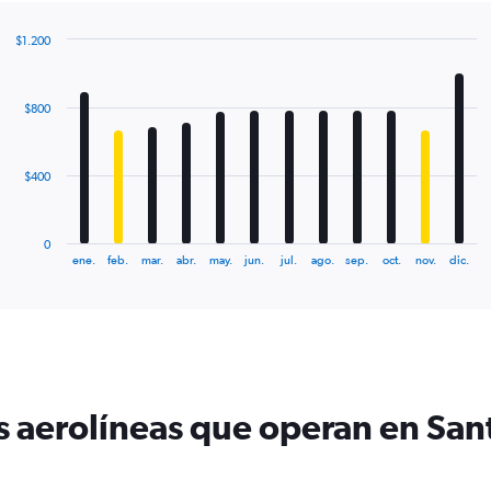
$1.200
Bar
Chart
graphic.
chart
with
$800
12
bars.
The
$400
chart
has
1
0
X
End
ene.
feb.
mar.
abr.
may.
jun.
jul.
ago.
sep.
oct.
nov.
dic.
of
axis
interactive
displaying
chart
categories.
Range:
12
categories.
The
 aerolíneas que operan en Sant
chart
has
1
Y