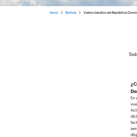
Inicio
Bolivia
Vuelos baratos de República Dominic
Tod
¿C
Do
En 
vue
Act
dic
fac
aer
dis