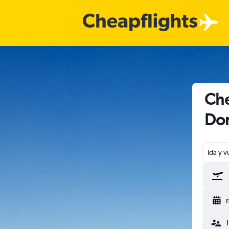
Che
Dom
Ida y v