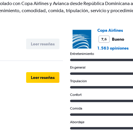
n volado con Copa Airlines y Avianca desde República Dominicana
axis
displaying
enimiento, comodidad, comida, tripulación, servicio y procedimi
values.
Range:
0
Copa Airlines
to
1200.
Bueno
7,6
Leer reseñas
1.563 opiniones
Entretenimiento
En general
Leer reseñas
Tripulación
Confort
Comida
Abordaje