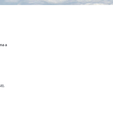
na a
68).