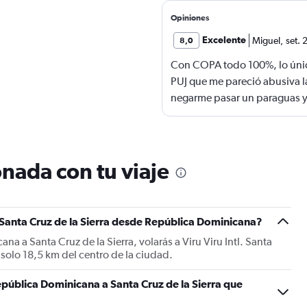
Opiniones
Excelente
Miguel
,
set.
8,0
Con COPA todo 100%, lo únic
PUJ que me pareció abusiva l
negarme pasar un paraguas y
mostrador de COPA como si fu
que dejaban pasar a adulto
más caro embalar y mandar el
económico del artículo, y lo m
nada con tu viaje
venden paraguas. Hasta dond
caemos en el abuso y el exce
 Santa Cruz de la Sierra desde República Dominicana?
a a Santa Cruz de la Sierra, volarás a Viru Viru Intl. Santa
 a solo 18,5 km del centro de la ciudad.
pública Dominicana a Santa Cruz de la Sierra que